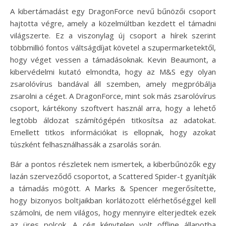
A kibertámadást egy DragonForce nevű bűnözői csoport
hajtotta végre, amely a közelmúltban kezdett el támadni
világszerte. Ez a viszonylag új csoport a hírek szerint
többmillió fontos váltságdíjat követel a szupermarketektől,
hogy véget vessen a támadásoknak. Kevin Beaumont, a
kibervédelmi kutató elmondta, hogy az M&S egy olyan
zsarolóvírus bandával áll szemben, amely megpróbálja
zsarolni a céget. A DragonForce, mint sok más zsarolóvírus
csoport, kártékony szoftvert használ arra, hogy a lehető
legtöbb áldozat számítógépén titkosítsa az adatokat.
Emellett titkos információkat is ellopnak, hogy azokat
túszként felhasználhassák a zsarolás során.
Bár a pontos részletek nem ismertek, a kiberbűnözők egy
lazán szerveződő csoportot, a Scattered Spider-t gyanítják
a támadás mögött. A Marks & Spencer megerősítette,
hogy bizonyos boltjaikban korlátozott elérhetőséggel kell
számolni, de nem világos, hogy mennyire elterjedtek ezek
az üres polcok. A cég kénytelen volt offline állapotba