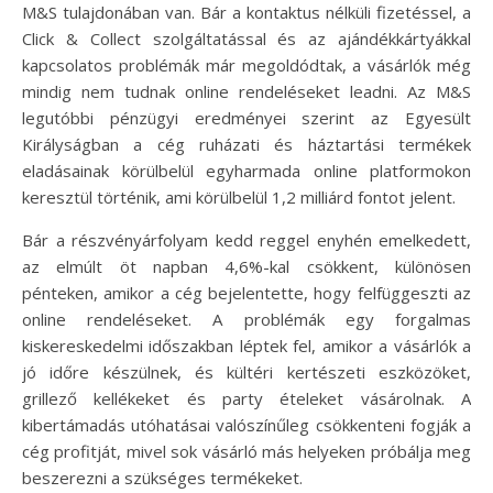
M&S tulajdonában van. Bár a kontaktus nélküli fizetéssel, a
Click & Collect szolgáltatással és az ajándékkártyákkal
kapcsolatos problémák már megoldódtak, a vásárlók még
mindig nem tudnak online rendeléseket leadni. Az M&S
legutóbbi pénzügyi eredményei szerint az Egyesült
Királyságban a cég ruházati és háztartási termékek
eladásainak körülbelül egyharmada online platformokon
keresztül történik, ami körülbelül 1,2 milliárd fontot jelent.
Bár a részvényárfolyam kedd reggel enyhén emelkedett,
az elmúlt öt napban 4,6%-kal csökkent, különösen
pénteken, amikor a cég bejelentette, hogy felfüggeszti az
online rendeléseket. A problémák egy forgalmas
kiskereskedelmi időszakban léptek fel, amikor a vásárlók a
jó időre készülnek, és kültéri kertészeti eszközöket,
grillező kellékeket és party ételeket vásárolnak. A
kibertámadás utóhatásai valószínűleg csökkenteni fogják a
cég profitját, mivel sok vásárló más helyeken próbálja meg
beszerezni a szükséges termékeket.