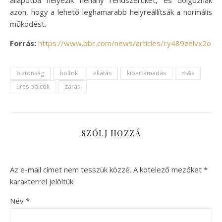
azon, hogy a lehető leghamarabb helyreállítsák a normális
működést.
Forrás:
https://www.bbc.com/news/articles/cy489zelvx2o
biztonság
boltok
ellátás
kibertámadás
m&s
üres polcok
zárás
SZÓLJ HOZZÁ
Az e-mail címet nem tesszük közzé.
A kötelező mezőket
*
karakterrel jelöltük
Név
*