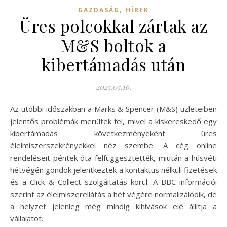
,
GAZDASÁG
HÍREK
Üres polcokkal zártak az
M&S boltok a
kibertámadás után
2025.05.16.
Az utóbbi időszakban a Marks & Spencer (M&S) üzleteiben
jelentős problémák merültek fel, mivel a kiskereskedő egy
kibertámadás következményeként üres
élelmiszerszekrényekkel néz szembe. A cég online
rendeléseit péntek óta felfüggesztették, miután a húsvéti
hétvégén gondok jelentkeztek a kontaktus nélküli fizetések
és a Click & Collect szolgáltatás körül. A BBC információi
szerint az élelmiszerellátás a hét végére normalizálódik, de
a helyzet jelenleg még mindig kihívások elé állítja a
vállalatot.