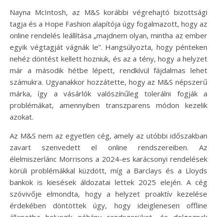
Nayna McIntosh, az M&S korábbi végrehajtó bizottsági
tagja és a Hope Fashion alapítója úgy fogalmazott, hogy az
online rendelés leállítása „majdnem olyan, mintha az ember
egyik végtagját vágnák le”. Hangsúlyozta, hogy pénteken
nehéz döntést kellett hozniuk, és az a tény, hogy a helyzet
már a második hétbe lépett, rendkívül fájdalmas lehet
számukra. Ugyanakkor hozzátette, hogy az M&S népszerű
márka, így a vásárlók valószínűleg tolerálni fogják a
problémákat, amennyiben transzparens módon kezelik
azokat.
Az M&S nem az egyetlen cég, amely az utóbbi időszakban
zavart szenvedett el online rendszereiben. Az
élelmiszerlánc Morrisons a 2024-es karácsonyi rendelések
körüli problémákkal küzdött, míg a Barclays és a Lloyds
bankok is kiesések áldozatai lettek 2025 elején. A cég
szóvivője elmondta, hogy a helyzet proaktív kezelése
érdekében döntöttek úgy, hogy ideiglenesen offline
állapotba helyezik néhány rendszerüket, és dolgoznak