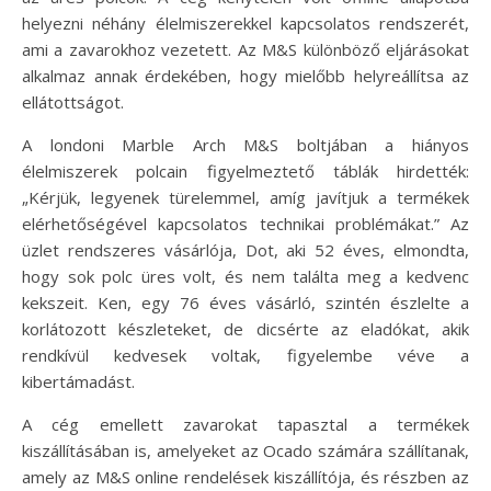
helyezni néhány élelmiszerekkel kapcsolatos rendszerét,
ami a zavarokhoz vezetett. Az M&S különböző eljárásokat
alkalmaz annak érdekében, hogy mielőbb helyreállítsa az
ellátottságot.
A londoni Marble Arch M&S boltjában a hiányos
élelmiszerek polcain figyelmeztető táblák hirdették:
„Kérjük, legyenek türelemmel, amíg javítjuk a termékek
elérhetőségével kapcsolatos technikai problémákat.” Az
üzlet rendszeres vásárlója, Dot, aki 52 éves, elmondta,
hogy sok polc üres volt, és nem találta meg a kedvenc
kekszeit. Ken, egy 76 éves vásárló, szintén észlelte a
korlátozott készleteket, de dicsérte az eladókat, akik
rendkívül kedvesek voltak, figyelembe véve a
kibertámadást.
A cég emellett zavarokat tapasztal a termékek
kiszállításában is, amelyeket az Ocado számára szállítanak,
amely az M&S online rendelések kiszállítója, és részben az