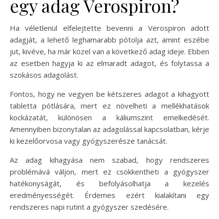
egy adag Verospiron?
Ha véletlenül elfelejtette bevenni a Verospiron adott
adagját, a lehető leghamarabb pótolja azt, amint eszébe
jut, kivéve, ha már közel van a következő adag ideje. Ebben
az esetben hagyja ki az elmaradt adagot, és folytassa a
szokásos adagolást.
Fontos, hogy ne vegyen be kétszeres adagot a kihagyott
tabletta pótlására, mert ez növelheti a mellékhatások
kockázatát, különösen a káliumszint emelkedését.
Amennyiben bizonytalan az adagolással kapcsolatban, kérje
ki kezelőorvosa vagy gyógyszerésze tanácsát.
Az adag kihagyása nem szabad, hogy rendszeres
problémává váljon, mert ez csökkentheti a gyógyszer
hatékonyságát, és befolyásolhatja a kezelés
eredményességét. Érdemes ezért kialakítani egy
rendszeres napi rutint a gyógyszer szedésére.