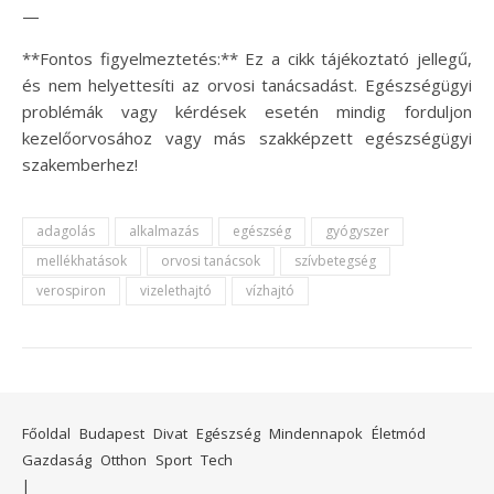
—
**Fontos figyelmeztetés:** Ez a cikk tájékoztató jellegű,
és nem helyettesíti az orvosi tanácsadást. Egészségügyi
problémák vagy kérdések esetén mindig forduljon
kezelőorvosához vagy más szakképzett egészségügyi
szakemberhez!
adagolás
alkalmazás
egészség
gyógyszer
mellékhatások
orvosi tanácsok
szívbetegség
verospiron
vizelethajtó
vízhajtó
Főoldal
Budapest
Divat
Egészség
Mindennapok
Életmód
Gazdaság
Otthon
Sport
Tech