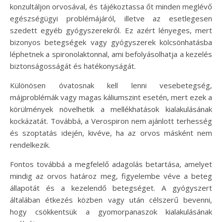
konzultáljon orvosával, és tájékoztassa őt minden meglévő
egészségügyi problémájáról, illetve az esetlegesen
szedett egyéb gyógyszerekről. Ez azért lényeges, mert
bizonyos betegségek vagy gyógyszerek kölcsönhatásba
léphetnek a spironolaktonnal, ami befolyásolhatja a kezelés
biztonságosságát és hatékonyságát.
Különösen óvatosnak kell lenni vesebetegség,
májproblémák vagy magas káliumszint esetén, mert ezek a
körülmények növelhetik a mellékhatások kialakulásának
kockázatát. Továbbá, a Verospiron nem ajánlott terhesség
és szoptatás idején, kivéve, ha az orvos másként nem
rendelkezik.
Fontos továbbá a megfelelő adagolás betartása, amelyet
mindig az orvos határoz meg, figyelembe véve a beteg
állapotát és a kezelendő betegséget. A gyógyszert
általában étkezés közben vagy után célszerű bevenni,
hogy csökkentsük a gyomorpanaszok kialakulásának