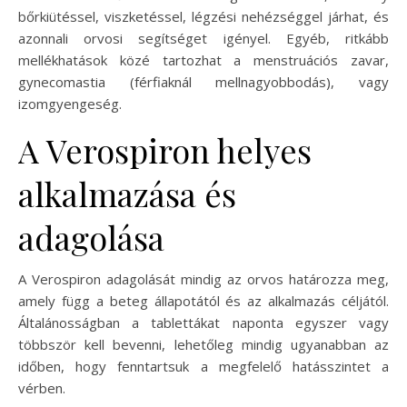
bőrkiütéssel, viszketéssel, légzési nehézséggel járhat, és
azonnali orvosi segítséget igényel. Egyéb, ritkább
mellékhatások közé tartozhat a menstruációs zavar,
gynecomastia (férfiaknál mellnagyobbodás), vagy
izomgyengeség.
A Verospiron helyes
alkalmazása és
adagolása
A Verospiron adagolását mindig az orvos határozza meg,
amely függ a beteg állapotától és az alkalmazás céljától.
Általánosságban a tablettákat naponta egyszer vagy
többször kell bevenni, lehetőleg mindig ugyanabban az
időben, hogy fenntartsuk a megfelelő hatásszintet a
vérben.