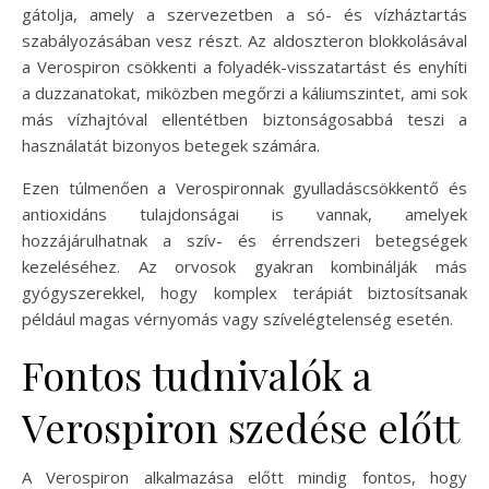
gátolja, amely a szervezetben a só- és vízháztartás
szabályozásában vesz részt. Az aldoszteron blokkolásával
a Verospiron csökkenti a folyadék-visszatartást és enyhíti
a duzzanatokat, miközben megőrzi a káliumszintet, ami sok
más vízhajtóval ellentétben biztonságosabbá teszi a
használatát bizonyos betegek számára.
Ezen túlmenően a Verospironnak gyulladáscsökkentő és
antioxidáns tulajdonságai is vannak, amelyek
hozzájárulhatnak a szív- és érrendszeri betegségek
kezeléséhez. Az orvosok gyakran kombinálják más
gyógyszerekkel, hogy komplex terápiát biztosítsanak
például magas vérnyomás vagy szívelégtelenség esetén.
Fontos tudnivalók a
Verospiron szedése előtt
A Verospiron alkalmazása előtt mindig fontos, hogy