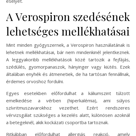
esélyét.
A Verospiron szedésének
lehetséges mellékhatásai
Mint minden gyógyszernek, a Verospiron használatának is
lehetnek mellékhatásai, bár nem mindenkinél jelentkeznek.
A leggyakoribb mellékhatások közé tartozik a fejfájás,
szédülés, gyomorpanaszok, hányinger vagy kiütés. Ezek
általában enyhék és átmenetiek, de ha tartósan fennállnak,
érdemes orvoshoz fordulni.
Egyes esetekben előfordulhat a káliumszint túlzott
emelkedése a vérben (hiperkalémia), ami súlyos
szívritmuszavarokhoz vezethet. Ezért rendszeres
vérvizsgálat szükséges a kezelés alatt, különösen azoknál
a betegeknél, akik kockázati csoportba tartoznak.
Ritkábban előfordulhat allergiás reakció, amely