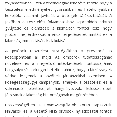
folyamatokban. Ezek a technológiák lehetővé teszik, hogy a
tesztelési eredményeket gyorsabban és hatékonyabban
kezeljék, valamint javítsák a betegek tájékoztatását. A
jövőben a tesztelési folyamatokhoz kapcsolódó adatok
gyűjtése és elemzése is kiemelten fontos lesz, hogy
jobban megérthessük a vírus terjedésének mintáit és a
lakosság immunitásának alakulását.
A jövőbeli tesztelési stratégiákban a prevenció is
középpontban áll majd. Az emberek tudatosságának
növelése és a megelőző intézkedések fontosságának
hangsúlyozása elengedhetetlen ahhoz, hogy a közösségek
védve legyenek a jövőbeli járványokkal szemben. A
közegészségügyi kampányok, amelyek a tesztelés és a
vakcináció jelentőségét hangsúlyozzák, kulcsszerepet
játszanak a lakosság biztonságának megőrzésében.
Összességében a Covid-vizsgálatok során tapasztalt
kihívások és a vezető NHS-orvosok nyilatkozatai fontos