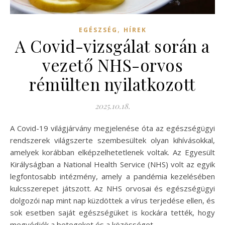
,
EGÉSZSÉG
HÍREK
A Covid-vizsgálat során a
vezető NHS-orvos
rémülten nyilatkozott
2025.10.18.
A Covid-19 világjárvány megjelenése óta az egészségügyi
rendszerek világszerte szembesültek olyan kihívásokkal,
amelyek korábban elképzelhetetlenek voltak. Az Egyesült
Királyságban a National Health Service (NHS) volt az egyik
legfontosabb intézmény, amely a pandémia kezelésében
kulcsszerepet játszott. Az NHS orvosai és egészségügyi
dolgozói nap mint nap küzdöttek a vírus terjedése ellen, és
sok esetben saját egészségüket is kockára tették, hogy
megvédjék a betegeket és a közösséget.