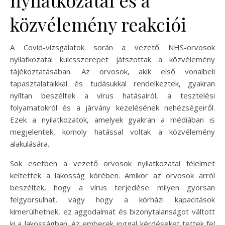
nyilatkozatai és a
közvélemény reakciói
A Covid-vizsgálatok során a vezető NHS-orvosok
nyilatkozatai kulcsszerepet játszottak a közvélemény
tájékoztatásában. Az orvosok, akik első vonalbeli
tapasztalataikkal és tudásukkal rendelkeztek, gyakran
nyíltan beszéltek a vírus hatásairól, a tesztelési
folyamatokról és a járvány kezelésének nehézségeiről.
Ezek a nyilatkozatok, amelyek gyakran a médiában is
megjelentek, komoly hatással voltak a közvélemény
alakulására.
Sok esetben a vezető orvosok nyilatkozatai félelmet
keltettek a lakosság körében. Amikor az orvosok arról
beszéltek, hogy a vírus terjedése milyen gyorsan
felgyorsulhat, vagy hogy a kórházi kapacitások
kimerülhetnek, ez aggodalmat és bizonytalanságot váltott
ki a lakosságban. Az emberek joggal kérdéseket tettek fel