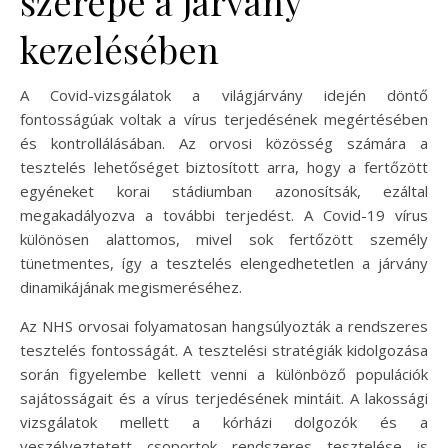
szerepe a járvány
kezelésében
A Covid-vizsgálatok a világjárvány idején döntő
fontosságúak voltak a vírus terjedésének megértésében
és kontrollálásában. Az orvosi közösség számára a
tesztelés lehetőséget biztosított arra, hogy a fertőzött
egyéneket korai stádiumban azonosítsák, ezáltal
megakadályozva a további terjedést. A Covid-19 vírus
különösen alattomos, mivel sok fertőzött személy
tünetmentes, így a tesztelés elengedhetetlen a járvány
dinamikájának megismeréséhez.
Az NHS orvosai folyamatosan hangsúlyozták a rendszeres
tesztelés fontosságát. A tesztelési stratégiák kidolgozása
során figyelembe kellett venni a különböző populációk
sajátosságait és a vírus terjedésének mintáit. A lakossági
vizsgálatok mellett a kórházi dolgozók és a
veszélyeztetett csoportok rendszeres tesztelése is