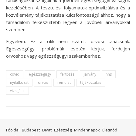
tanulságokkal szolgálnak a jövőbeli egészségügyi válságok
kezelésében. A tesztelési folyamatok optimalizálása és a
közvélemény tájékoztatása kulcsfontosságú ahhoz, hogy a
társadalom felkészültebb legyen a jövőbeli járványokkal
szemben.
Figyelem: Ez a cikk nem számít orvosi tanácsnak.
Egészségügyi problémák esetén kérjük, forduljon
orvoshoz vagy egészségügyi szakemberhez.
covid
egészségügy
fertőzés
járvány
nhs
nyilatkozat
orvos
rémület
tájékoztatás
vizsgálat
Főoldal
Budapest
Divat
Egészség
Mindennapok
Életmód