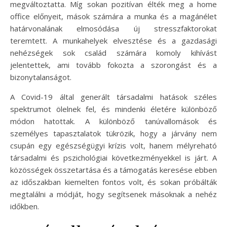
megváltoztatta. Míg sokan pozitívan élték meg a home
office előnyeit, mások számára a munka és a magánélet
határvonalának elmosódása új stresszfaktorokat
teremtett. A munkahelyek elvesztése és a gazdasági
nehézségek sok család számára komoly kihívást
jelentettek, ami tovább fokozta a szorongást és a
bizonytalanságot.
A Covid-19 által generált társadalmi hatások széles
spektrumot ölelnek fel, és mindenki életére különböző
módon hatottak. A különböző tanúvallomások és
személyes tapasztalatok tükrözik, hogy a járvány nem
csupán egy egészségügyi krízis volt, hanem mélyreható
társadalmi és pszichológiai következményekkel is járt. A
közösségek összetartása és a támogatás keresése ebben
az időszakban kiemelten fontos volt, és sokan próbálták
megtalálni a módját, hogy segítsenek másoknak a nehéz
időkben.