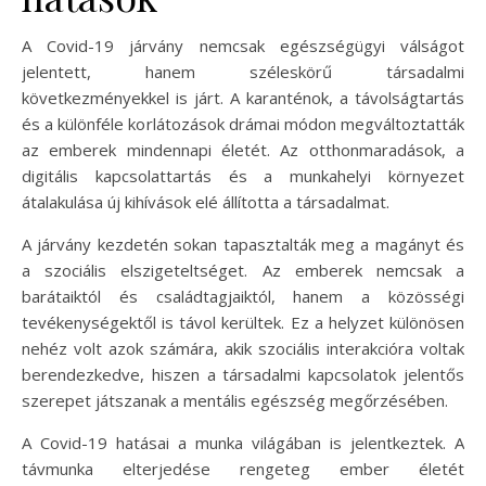
A Covid-19 járvány nemcsak egészségügyi válságot
jelentett, hanem széleskörű társadalmi
következményekkel is járt. A karanténok, a távolságtartás
és a különféle korlátozások drámai módon megváltoztatták
az emberek mindennapi életét. Az otthonmaradások, a
digitális kapcsolattartás és a munkahelyi környezet
átalakulása új kihívások elé állította a társadalmat.
A járvány kezdetén sokan tapasztalták meg a magányt és
a szociális elszigeteltséget. Az emberek nemcsak a
barátaiktól és családtagjaiktól, hanem a közösségi
tevékenységektől is távol kerültek. Ez a helyzet különösen
nehéz volt azok számára, akik szociális interakcióra voltak
berendezkedve, hiszen a társadalmi kapcsolatok jelentős
szerepet játszanak a mentális egészség megőrzésében.
A Covid-19 hatásai a munka világában is jelentkeztek. A
távmunka elterjedése rengeteg ember életét