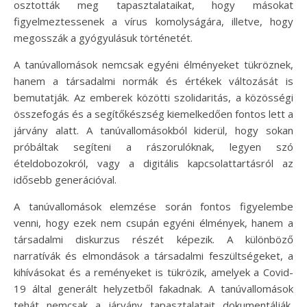
osztották meg tapasztalataikat, hogy másokat
figyelmeztessenek a vírus komolyságára, illetve, hogy
megosszák a gyógyulásuk történetét.
A tanúvallomások nemcsak egyéni élményeket tükröznek,
hanem a társadalmi normák és értékek változását is
bemutatják. Az emberek közötti szolidaritás, a közösségi
összefogás és a segítőkészség kiemelkedően fontos lett a
járvány alatt. A tanúvallomásokból kiderül, hogy sokan
próbáltak segíteni a rászorulóknak, legyen szó
ételdobozokról, vagy a digitális kapcsolattartásról az
idősebb generációval.
A tanúvallomások elemzése során fontos figyelembe
venni, hogy ezek nem csupán egyéni élmények, hanem a
társadalmi diskurzus részét képezik. A különböző
narratívák és elmondások a társadalmi feszültségeket, a
kihívásokat és a reményeket is tükrözik, amelyek a Covid-
19 által generált helyzetből fakadnak. A tanúvallomások
tehát nemcsak a járvány tapasztalatait dokumentálják,