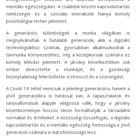
mentális egészségüket. A családok közötti kapcsolattartás
nehézségei és a szociális interakciók hiánya komoly
pszichológiai terhet jelentett.
A generációs különbségek a munka világában is
megnyilvánultak. A fiatalabb generációk, akik a digitális
technológiákhoz szoktak, gyorsabban alkalmazkodtak a
távmunka környezetéhez, míg a középkorúak számára ez
komoly kihívást jelentett. A járvány következtében sok
ember elvesztette a munkáját, és a gazdasági
bizonytalanság felerősítette a stresszt és a szorongást.
A Covid-19 tehát nemcsak a jelenlegi generációra, hanem a
jövő generációkra is hatással van. A tapasztalatok és
tanúvallomások alapján világossá válik, hogy a járvány
következményei hosszú távon formálhatják a társadalmi
normákat és értékeket. A közösségi összefogás, a digitális
kapcsolattartás és a mentális egészség fontossága a jövő
generációi számára is kulcsfontosságú lesz.