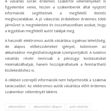
A vásárlás során érdemes szakértői véleményeket is
figyelembe venni, hiszen a szakemberek által nyújtott
információk segíthetnek a megfelelő döntés
meghozatalában. A jó választás érdekében érdemes több
járművet is megtekinteni és összehasonlítani azokat, hogy
a legjobban megfelelő autót találjuk meg.
A használt elektromos autók vásárlása izgalmas lehetőség,
de alapos előkészületeket igényel, különösen az
akkumulátor megbízhatóságának szempontjából. A tudatos
vásárlás révén nemcsak a pénzügyi kockázatokat
minimalizálhatjuk, hanem hozzájárulhatunk a fenntartható
közlekedéshez is.
A cikkben szereplő információk nem helyettesítik a szakmai
tanácsadást. Az elektromos autók vásárlása előtt érdemes
szakember véleményét kikérni.
akkumulátor
akkumulátor állapot
autó vásárlás