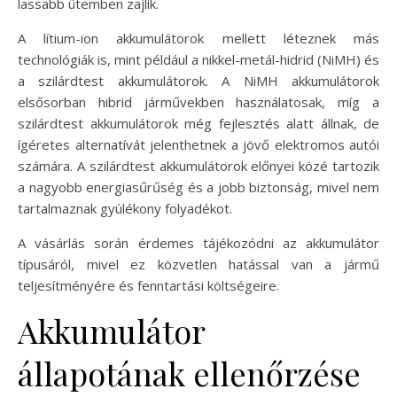
lassabb ütemben zajlik.
A lítium-ion akkumulátorok mellett léteznek más
technológiák is, mint például a nikkel-metál-hidrid (NiMH) és
a szilárdtest akkumulátorok. A NiMH akkumulátorok
elsősorban hibrid járművekben használatosak, míg a
szilárdtest akkumulátorok még fejlesztés alatt állnak, de
ígéretes alternatívát jelenthetnek a jövő elektromos autói
számára. A szilárdtest akkumulátorok előnyei közé tartozik
a nagyobb energiasűrűség és a jobb biztonság, mivel nem
tartalmaznak gyúlékony folyadékot.
A vásárlás során érdemes tájékozódni az akkumulátor
típusáról, mivel ez közvetlen hatással van a jármű
teljesítményére és fenntartási költségeire.
Akkumulátor
állapotának ellenőrzése