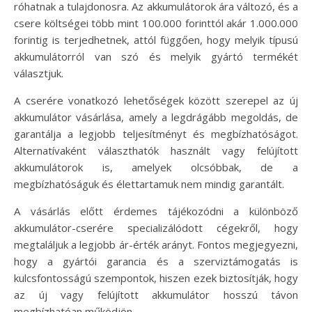
róhatnak a tulajdonosra. Az akkumulátorok ára változó, és a
csere költségei több mint 100.000 forinttól akár 1.000.000
forintig is terjedhetnek, attól függően, hogy melyik típusú
akkumulátorról van szó és melyik gyártó termékét
választjuk.
A cserére vonatkozó lehetőségek között szerepel az új
akkumulátor vásárlása, amely a legdrágább megoldás, de
garantálja a legjobb teljesítményt és megbízhatóságot.
Alternatívaként választhatók használt vagy felújított
akkumulátorok is, amelyek olcsóbbak, de a
megbízhatóságuk és élettartamuk nem mindig garantált.
A vásárlás előtt érdemes tájékozódni a különböző
akkumulátor-cserére specializálódott cégekről, hogy
megtaláljuk a legjobb ár-érték arányt. Fontos megjegyezni,
hogy a gyártói garancia és a szerviztámogatás is
kulcsfontosságú szempontok, hiszen ezek biztosítják, hogy
az új vagy felújított akkumulátor hosszú távon
megbízhatóan működjön.