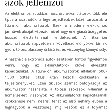
azok jellemzői
Az elektromos autókban használt akkumulátorok többféle
típusra oszthatók, a legelterjedtebbek közé tartoznak a
lítium-ion akkumulátorok. Ezek a modern elektromos
járművek alapját képezik, mivel nagy energiasűrűséggel és
hosszú élettartammal rendelkeznek. A lítium-ion
akkumulátorok alapvetően a következő előnyökkel bírnak:
gyors töltés, alacsony önkisülés, és viszonylag könnyű súly.
A használt elektromos autók esetében fontos figyelembe
venni, hogy az akkumulátorok idővel elveszítik
kapacitásukat. A lítium-ion akkumulátorok általában 500-
1500 töltési ciklus után kezdik csökkenteni a
teljesítményüket. Ezen ciklusok számát befolyásolja az
akkumulátor használata, a töltési szokások, valamint a
hőmérsékleti viszonyok. Az akkumulátorok kapacitásának
csökkenése nem lineáris, tehát az első néhány évben a
legnagyobb a veszteség, míg később ez a folyamat