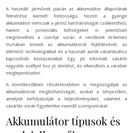
A használt járművek piacán az akkumulátor állapotának
felmérése kiemelt fontosságú, hiszen a gyenge
akkumulátor nemcsak a jármű hatótávolságát csökkentheti,
hanem a potenciális költségeket is jelentősen
megnövelheti a cseréje során. A vevőknek érdemes
tisztában lenniük az akkumulátorok fejlődésével, az
elérhető technológiákkal és a használt autók vásárlásához
kapcsolódó kockázatokkal. Egy jól informált vásárló
nagyobb eséllyel hoz jó döntést, és elkerülheti a váratlan
meglepetéseket.
A következőkben részletesebben is megvizsgáljuk az
akkumulátorok megbízhatóságát, azokat a tényezőket,
amelyek befolyásolják a teljesítményüket, valamint a
vásárlás során figyelembe veendő szempontokat.
Akkumulátor típusok és