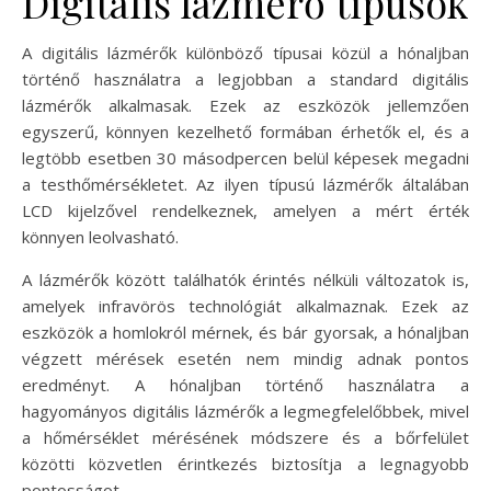
Digitális lázmérő típusok
A digitális lázmérők különböző típusai közül a hónaljban
történő használatra a legjobban a standard digitális
lázmérők alkalmasak. Ezek az eszközök jellemzően
egyszerű, könnyen kezelhető formában érhetők el, és a
legtöbb esetben 30 másodpercen belül képesek megadni
a testhőmérsékletet. Az ilyen típusú lázmérők általában
LCD kijelzővel rendelkeznek, amelyen a mért érték
könnyen leolvasható.
A lázmérők között találhatók érintés nélküli változatok is,
amelyek infravörös technológiát alkalmaznak. Ezek az
eszközök a homlokról mérnek, és bár gyorsak, a hónaljban
végzett mérések esetén nem mindig adnak pontos
eredményt. A hónaljban történő használatra a
hagyományos digitális lázmérők a legmegfelelőbbek, mivel
a hőmérséklet mérésének módszere és a bőrfelület
közötti közvetlen érintkezés biztosítja a legnagyobb
pontosságot.