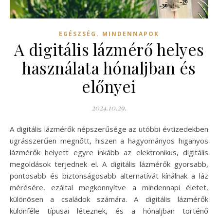
,
EGÉSZSÉG
MINDENNAPOK
A digitális lázmérő helyes
használata hónaljban és
előnyei
2024.10.29.
A digitális lázmérők népszerűsége az utóbbi évtizedekben
ugrásszerűen megnőtt, hiszen a hagyományos higanyos
lázmérők helyett egyre inkább az elektronikus, digitális
megoldások terjednek el. A digitális lázmérők gyorsabb,
pontosabb és biztonságosabb alternatívát kínálnak a láz
mérésére, ezáltal megkönnyítve a mindennapi életet,
különösen a családok számára. A digitális lázmérők
különféle típusai léteznek, és a hónaljban történő