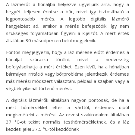
A lázmérőt a hónaljba helyezve ügyeljünk arra, hogy a
hegyét teljesen érintse a bőr, mivel így biztosítható a
legpontosabb mérés. A legtöbb digitális lázmérő
hangjelzést ad, amikor a mérés befejeződik, így nem
szükséges folyamatosan figyelni a kijelzőt. A mért érték
általában 30 másodpercen belül megjelenik.
Fontos megjegyezni, hogy a láz mérése előtt érdemes a
hónaljat szárazra törölni, mivel a nedvesség
befolyásolhatja a mért értéket. Ezen kívül, ha a hónaljban
bármilyen irritáció vagy bőrprobléma jelentkezik, érdemes
más mérési módszert választani, például a szájban vagy a
végbélnyílásnál történő mérést.
A digitális lázmérők általában nagyon pontosak, de ha a
mért hőmérséklet eltér a várttól, érdemes újból
megismételni a mérést. Az orvosi szakirodalom általában
37 °C-ot tekint normális testhőmérsékletnek, és a láz
kezdeti jelei 37,5 °C-tól kezdődnek.