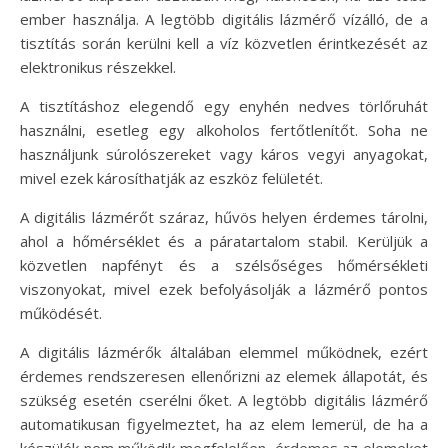
ember használja. A legtöbb digitális lázmérő vízálló, de a
tisztítás során kerülni kell a víz közvetlen érintkezését az
elektronikus részekkel.
A tisztításhoz elegendő egy enyhén nedves törlőruhát
használni, esetleg egy alkoholos fertőtlenítőt. Soha ne
használjunk súrolószereket vagy káros vegyi anyagokat,
mivel ezek károsíthatják az eszköz felületét.
A digitális lázmérőt száraz, hűvös helyen érdemes tárolni,
ahol a hőmérséklet és a páratartalom stabil. Kerüljük a
közvetlen napfényt és a szélsőséges hőmérsékleti
viszonyokat, mivel ezek befolyásolják a lázmérő pontos
működését.
A digitális lázmérők általában elemmel működnek, ezért
érdemes rendszeresen ellenőrizni az elemek állapotát, és
szükség esetén cserélni őket. A legtöbb digitális lázmérő
automatikusan figyelmeztet, ha az elem lemerül, de ha a