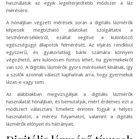
használatuk az egyik legelterjedtebb módszer a láz
mérésére.
A hónaljban végzett mérések során a digitális lázmérők
képesek megbízható adatokat szolgáltatni a
testhőmérsékletről, ezáltal segítve a különböző
egészségügyi állapotok felmérését. Az eljárás rendkívül
egyszerű, és gyakorlatilag bárki számára könnyen
végezhető, ami különösen fontos lehet, ha gyermekekről
van szó. A digitális lázmérők gyors méréseket kínálnak, így
a szülők azonnali választ kaphatnak arra, hogy gyermekük
lázas-e vagy sem.
Az alábbiakban megvizsgáljuk a digitális lázmérők
használatát hónaljban, és bemutatjuk, miért érdemes ezt a
módszert választani. Emellett érinteni fogjuk a helyes
használatot, a mérési folyamatot, valamint a digitális
lázmérők előnyeit és hátrányait.