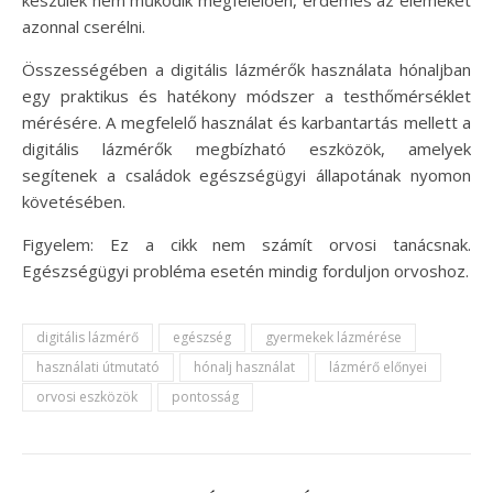
készülék nem működik megfelelően, érdemes az elemeket
azonnal cserélni.
Összességében a digitális lázmérők használata hónaljban
egy praktikus és hatékony módszer a testhőmérséklet
mérésére. A megfelelő használat és karbantartás mellett a
digitális lázmérők megbízható eszközök, amelyek
segítenek a családok egészségügyi állapotának nyomon
követésében.
Figyelem: Ez a cikk nem számít orvosi tanácsnak.
Egészségügyi probléma esetén mindig forduljon orvoshoz.
digitális lázmérő
egészség
gyermekek lázmérése
használati útmutató
hónalj használat
lázmérő előnyei
orvosi eszközök
pontosság