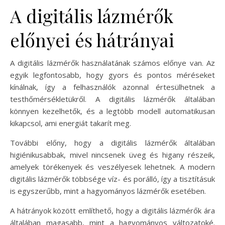
A digitális lázmérők
előnyei és hátrányai
A digitális lázmérők használatának számos előnye van. Az
egyik legfontosabb, hogy gyors és pontos méréseket
kínálnak, így a felhasználók azonnal értesülhetnek a
testhőmérsékletükről. A digitális lázmérők általában
könnyen kezelhetők, és a legtöbb modell automatikusan
kikapcsol, ami energiát takarít meg.
További előny, hogy a digitális lázmérők általában
higiénikusabbak, mivel nincsenek üveg és higany részeik,
amelyek törékenyek és veszélyesek lehetnek. A modern
digitális lázmérők többsége víz- és porálló, így a tisztításuk
is egyszerűbb, mint a hagyományos lázmérők esetében.
A hátrányok között említhető, hogy a digitális lázmérők ára
általában magasabb, mint a hagyományos változatoké.