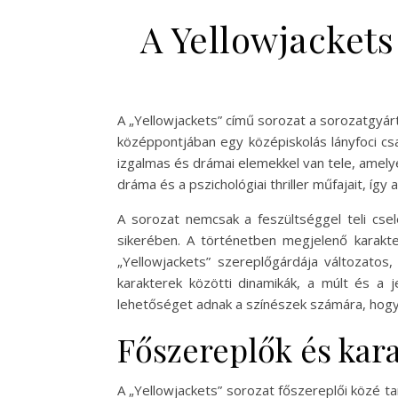
A Yellowjackets
A „Yellowjackets” című sorozat a sorozatgyárt
középpontjában egy középiskolás lányfoci cs
izgalmas és drámai elemekkel van tele, amelye
dráma és a pszichológiai thriller műfajait, íg
A sorozat nemcsak a feszültséggel teli cse
sikerében. A történetben megjelenő karakte
„Yellowjackets” szereplőgárdája változatos,
karakterek közötti dinamikák, a múlt és a j
lehetőséget adnak a színészek számára, hogy
Főszereplők és kar
A „Yellowjackets” sorozat főszereplői közé ta