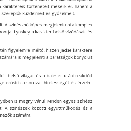
 karaktereik történeteit mesélik el, hanem a
 szereplők küzdelmeit és győzelmeit.
lt. A színésznő képes megjeleníteni a komplex
pontja. Lynskey a karakter belső vívódásait és
zintén figyelemre méltó, hiszen Jackie karaktere
számára is megjeleníti a barátságok bonyolult
ult belső világát és a baleset utáni reakcióit
ge erősítik a sorozat hitelességét és érzelmi
nyében is megnyilvánul. Minden egyes színész
ot. A színészek közötti együttműködés és a
a nézők számára.