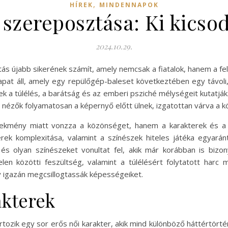
,
HÍREK
MINDENNAPOK
 szereposztása: Ki kicso
2024.10.29.
ás újabb sikerének számít, amely nemcsak a fiatalok, hanem a fe
apat áll, amely egy repülőgép-baleset következtében egy távol
k a túlélés, a barátság és az emberi psziché mélységeit kutatják.
y a nézők folyamatosan a képernyő előtt ülnek, izgatottan várva a 
lekmény miatt vonzza a közönséget, hanem a karakterek és a 
rek komplexitása, valamint a színészek hiteles játéka egyarán
 és olyan színészeket vonultat fel, akik már korábban is biz
elen közötti feszültség, valamint a túlélésért folytatott harc
 igazán megcsillogtassák képességeiket.
akterek
rtozik egy sor erős női karakter, akik mind különböző háttértör