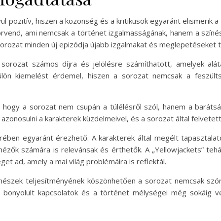
ül pozitív, hiszen a közönség és a kritikusok egyaránt elismerik 
vend, ami nemcsak a történet izgalmasságának, hanem a színés
a sorozat minden új epizódja újabb izgalmakat és meglepetéseket 
sorozat számos díjra és jelölésre számíthatott, amelyek alát
külön kiemelést érdemel, hiszen a sorozat nemcsak a feszült
ik, hogy a sorozat nem csupán a túlélésről szól, hanem a barátsá
 azonosulni a karakterek küzdelmeivel, és a sorozat által felvete
örében egyaránt érezhető. A karakterek által megélt tapasztala
 nézők számára is relevánsak és érthetők. A „Yellowjackets” t
et ad, amely a mai világ problémáira is reflektál.
ínészek teljesítményének köszönhetően a sorozat nemcsak szó
ti bonyolult kapcsolatok és a történet mélységei még sokáig 