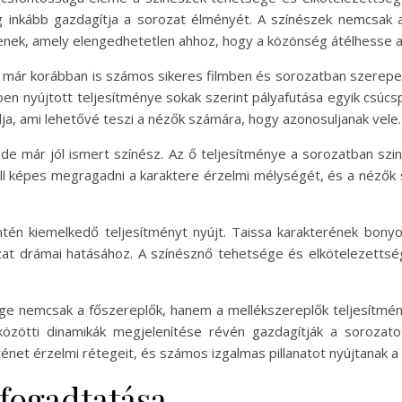
 inkább gazdagítja a sorozat élményét. A színészek nemcsak a
enek, amely elengedhetetlen ahhoz, hogy a közönség átélhesse a
a, már korábban is számos sikeres filmben és sorozatban szerepe
en nyújtott teljesítménye sokak szerint pályafutása egyik csúcs
lja, ami lehetővé teszi a nézők számára, hogy azonosuljanak vele.
atal, de már jól ismert színész. Az ő teljesítménye a sorozatban s
ell képes megragadni a karaktere érzelmi mélységét, és a nézők 
ntén kiemelkedő teljesítményt nyújt. Taissa karakterének bonyol
ozat drámai hatásához. A színésznő tehetsége és elkötelezettsé
ge nemcsak a főszereplők, hanem a mellékszereplők teljesítmé
 közötti dinamikák megjelenítése révén gazdagítják a sorozat
örténet érzelmi rétegeit, és számos izgalmas pillanatot nyújtanak 
 fogadtatása