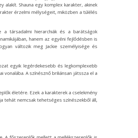
y alakít. Shauna egy komplex karakter, akinek
arakter érzelmi mélységeit, miközben a túlélés
ere a társadalmi hierarchiák és a barátságok
dinamikájában, hanem az egyéni fejlődésben is
ogyan változik meg Jackie személyisége és
sorozat egyik legérdekesebb és legkomplexebb
ai vonalába. A színésznő briliánsan játssza el a
replők életére. Ezek a karakterek a cselekmény
ja tehát nemcsak tehetséges színészekből áll,
. A főszereplők mellett a mellékszereplők is