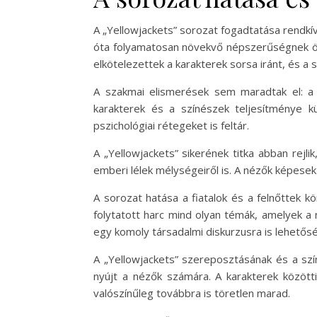
A „Yellowjackets” sorozat fogadtatása rendkív
óta folyamatosan növekvő népszerűségnek ör
elkötelezettek a karakterek sorsa iránt, és 
A szakmai elismerések sem maradtak el: a 
karakterek és a színészek teljesítménye 
pszichológiai rétegeket is feltár.
A „Yellowjackets” sikerének titka abban rejl
emberi lélek mélységeiről is. A nézők képesek
A sorozat hatása a fiatalok és a felnőttek k
folytatott harc mind olyan témák, amelyek a
egy komoly társadalmi diskurzusra is lehetőség
A „Yellowjackets” szereposztásának és a sz
nyújt a nézők számára. A karakterek közöt
valószínűleg továbbra is töretlen marad.