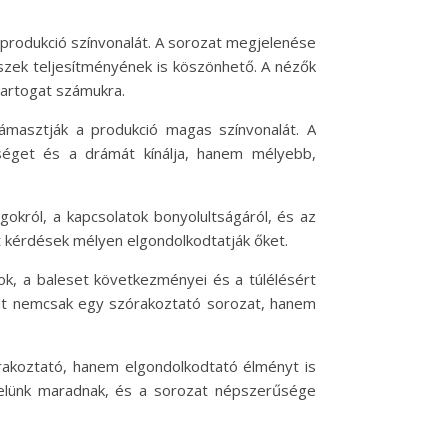
a produkció színvonalát. A sorozat megjelenése
zek teljesítményének is köszönhető. A nézők
tartogat számukra.
ámasztják a produkció magas színvonalát. A
séget és a drámát kínálja, hanem mélyebb,
gokról, a kapcsolatok bonyolultságáról, és az
tt kérdések mélyen elgondolkodtatják őket.
tok, a baleset következményei és a túlélésért
ehát nemcsak egy szórakoztató sorozat, hanem
rakoztató, hanem elgondolkodtató élményt is
velünk maradnak, és a sorozat népszerűsége