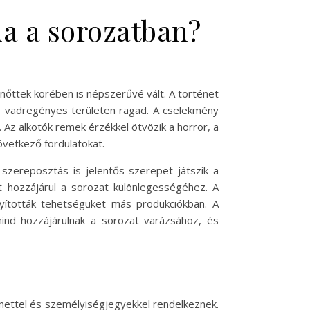
da a sorozatban?
lnőttek körében is népszerűvé vált. A történet
i, vadregényes területen ragad. A cselekmény
 Az alkotók remek érzékkel ötvözik a horror, a
következő fordulatokat.
szereposztás is jelentős szerepet játszik a
t hozzájárul a sorozat különlegességéhez. A
onyították tehetségüket más produkciókban. A
 mind hozzájárulnak a sorozat varázsához, és
ténettel és személyiségjegyekkel rendelkeznek.