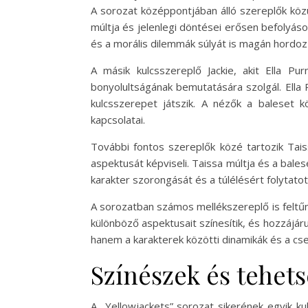
A sorozat középpontjában álló szereplők közü
múltja és jelenlegi döntései erősen befolyáso
és a morális dilemmák súlyát is magán hordoz
A másik kulcsszereplő Jackie, akit Ella Pur
bonyolultságának bemutatására szolgál. Ella 
kulcsszerepet játszik. A nézők a baleset
kapcsolatai.
További fontos szereplők közé tartozik Tais
aspektusát képviseli. Taissa múltja és a balese
karakter szorongását és a túlélésért folytatot
A sorozatban számos mellékszereplő is feltűni
különböző aspektusait színesítik, és hozzájá
hanem a karakterek közötti dinamikák és a cs
Színészek és tehet
A „Yellowjackets” sorozat sikerének egyik k