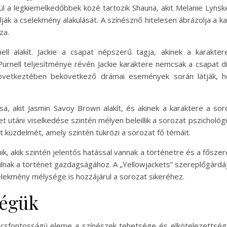
l a legkiemelkedőbbek közé tartozik Shauna, akit Melanie Lynske
lják a cselekmény alakulását. A színésznő hitelesen ábrázolja a k
za.
nell alakít. Jackie a csapat népszerű tagja, akinek a karakt
Purnell teljesítménye révén Jackie karaktere nemcsak a csapat 
 következtében bekövetkező drámai események során látják, h
sa, akit Jasmin Savoy Brown alakít, és akinek a karaktere a 
t utáni viselkedése szintén mélyen beleillik a sorozat pszichológi
t küzdelmét, amely szintén tükrözi a sorozat fő témáit.
k, akik szintén jelentős hatással vannak a történetre és a fősze
rulnak a történet gazdagságához. A „Yellowjackets” szereplőgárdá
elekmény mélysége is hozzájárul a sorozat sikeréhez.
ségük
ulcsfontosságú eleme a színészek tehetsége és elkötelezettsége