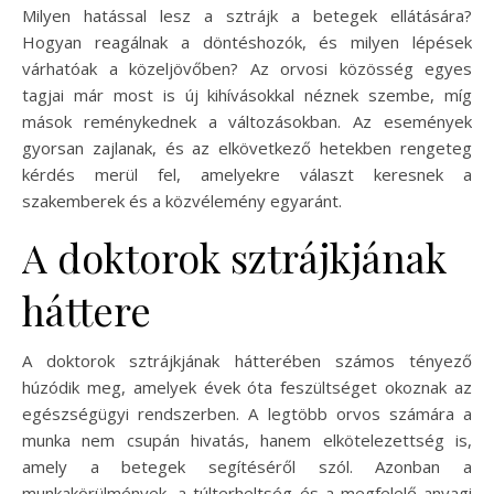
Milyen hatással lesz a sztrájk a betegek ellátására?
Hogyan reagálnak a döntéshozók, és milyen lépések
várhatóak a közeljövőben? Az orvosi közösség egyes
tagjai már most is új kihívásokkal néznek szembe, míg
mások reménykednek a változásokban. Az események
gyorsan zajlanak, és az elkövetkező hetekben rengeteg
kérdés merül fel, amelyekre választ keresnek a
szakemberek és a közvélemény egyaránt.
A doktorok sztrájkjának
háttere
A doktorok sztrájkjának hátterében számos tényező
húzódik meg, amelyek évek óta feszültséget okoznak az
egészségügyi rendszerben. A legtöbb orvos számára a
munka nem csupán hivatás, hanem elkötelezettség is,
amely a betegek segítéséről szól. Azonban a
munkakörülmények, a túlterheltség és a megfelelő anyagi