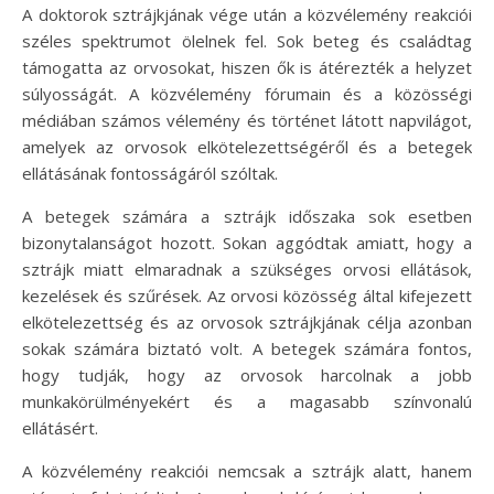
A doktorok sztrájkjának vége után a közvélemény reakciói
széles spektrumot ölelnek fel. Sok beteg és családtag
támogatta az orvosokat, hiszen ők is átérezték a helyzet
súlyosságát. A közvélemény fórumain és a közösségi
médiában számos vélemény és történet látott napvilágot,
amelyek az orvosok elkötelezettségéről és a betegek
ellátásának fontosságáról szóltak.
A betegek számára a sztrájk időszaka sok esetben
bizonytalanságot hozott. Sokan aggódtak amiatt, hogy a
sztrájk miatt elmaradnak a szükséges orvosi ellátások,
kezelések és szűrések. Az orvosi közösség által kifejezett
elkötelezettség és az orvosok sztrájkjának célja azonban
sokak számára biztató volt. A betegek számára fontos,
hogy tudják, hogy az orvosok harcolnak a jobb
munkakörülményekért és a magasabb színvonalú
ellátásért.
A közvélemény reakciói nemcsak a sztrájk alatt, hanem