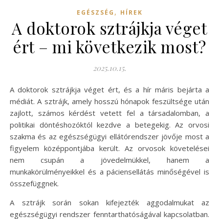
,
EGÉSZSÉG
HÍREK
A doktorok sztrájkja véget
ért – mi következik most?
2025.10.15.
A doktorok sztrájkja véget ért, és a hír máris bejárta a
médiát. A sztrájk, amely hosszú hónapok feszültsége után
zajlott, számos kérdést vetett fel a társadalomban, a
politikai döntéshozóktól kezdve a betegekig. Az orvosi
szakma és az egészségügyi ellátórendszer jövője most a
figyelem középpontjába került. Az orvosok követelései
nem csupán a jövedelmükkel, hanem a
munkakörülményeikkel és a páciensellátás minőségével is
összefüggnek.
A sztrájk során sokan kifejezték aggodalmukat az
egészségügyi rendszer fenntarthatóságával kapcsolatban.