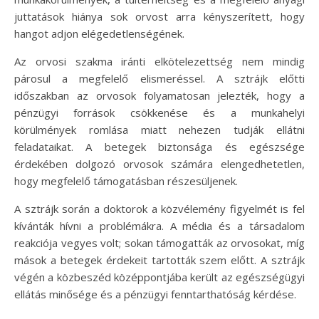
juttatások hiánya sok orvost arra kényszerített, hogy
hangot adjon elégedetlenségének.
Az orvosi szakma iránti elkötelezettség nem mindig
párosul a megfelelő elismeréssel. A sztrájk előtti
időszakban az orvosok folyamatosan jelezték, hogy a
pénzügyi források csökkenése és a munkahelyi
körülmények romlása miatt nehezen tudják ellátni
feladataikat. A betegek biztonsága és egészsége
érdekében dolgozó orvosok számára elengedhetetlen,
hogy megfelelő támogatásban részesüljenek.
A sztrájk során a doktorok a közvélemény figyelmét is fel
kívánták hívni a problémákra. A média és a társadalom
reakciója vegyes volt; sokan támogatták az orvosokat, míg
mások a betegek érdekeit tartották szem előtt. A sztrájk
végén a közbeszéd középpontjába került az egészségügyi
ellátás minősége és a pénzügyi fenntarthatóság kérdése.