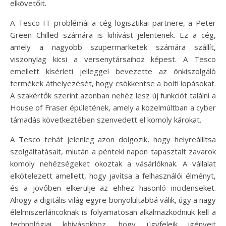
elkövetőit.
A Tesco IT problémái a cég logisztikai partnere, a Peter
Green Chilled számára is kihívást jelentenek. Ez a cég,
amely a nagyobb szupermarketek számára szállít,
viszonylag kicsi a versenytársaihoz képest. A Tesco
emellett kísérleti jelleggel bevezette az önkiszolgáló
termékek áthelyezését, hogy csökkentse a bolti lopásokat.
A szakértők szerint azonban nehéz lesz új funkciót találni a
House of Fraser épületének, amely a közelmúltban a cyber
támadás következtében szenvedett el komoly károkat.
A Tesco tehát jelenleg azon dolgozik, hogy helyreállítsa
szolgáltatásait, miután a pénteki napon tapasztalt zavarok
komoly nehézségeket okoztak a vásárlóknak. A vállalat
elkötelezett amellett, hogy javítsa a felhasználói élményt,
és a jövőben elkerülje az ehhez hasonló incidenseket.
Ahogy a digitális világ egyre bonyolultabbá válik, úgy a nagy
élelmiszerláncoknak is folyamatosan alkalmazkodniuk kell a
technológiai kihívásokhoz, hogy ügyfeleik igényeit