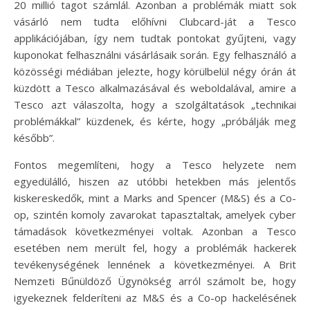
20 millió tagot számlál. Azonban a problémák miatt sok
vásárló nem tudta előhívni Clubcard-ját a Tesco
applikációjában, így nem tudtak pontokat gyűjteni, vagy
kuponokat felhasználni vásárlásaik során. Egy felhasználó a
közösségi médiában jelezte, hogy körülbelül négy órán át
küzdött a Tesco alkalmazásával és weboldalával, amire a
Tesco azt válaszolta, hogy a szolgáltatások „technikai
problémákkal” küzdenek, és kérte, hogy „próbálják meg
később”.
Fontos megemlíteni, hogy a Tesco helyzete nem
egyedülálló, hiszen az utóbbi hetekben más jelentős
kiskereskedők, mint a Marks and Spencer (M&S) és a Co-
op, szintén komoly zavarokat tapasztaltak, amelyek cyber
támadások következményei voltak. Azonban a Tesco
esetében nem merült fel, hogy a problémák hackerek
tevékenységének lennének a következményei. A Brit
Nemzeti Bűnüldöző Ügynökség arról számolt be, hogy
igyekeznek felderíteni az M&S és a Co-op hackelésének