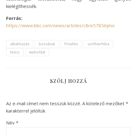
kielégíthessék.
Forrás:
https://www.bbc.com/news/articles/c8re57856jmo
alkalmazás
bocsánat
frissítés
szoftverhiba
tesco
weboldal
SZÓLJ HOZZÁ
Az e-mail címet nem tesszük közzé.
A kötelező mezőket
*
karakterrel jelöltük
Név
*