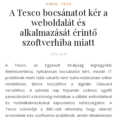
,
HÍREK
TECH
A Tesco bocsánatot kér a
weboldalát és
alkalmazását érintő
szoftverhiba miatt
2025.05.21.
A Tesco, az Egyesült Királyság legnagyobb
élelmiszerlánca, nyilvánosan bocsánatot kért, miután IT
problémák miatt több vásárló nem tudta módosítani online
rendeléseit, illetve hozzáférni a digitális Clubcard
verziókhoz. A pénteki nap folyamán számos ügyfél
panaszkodott a közösségi médiában a vállalat weboldalával
és mobilalkalmazásával kapcsolatos nehézségekre. A
Tesco szóvivője a BBC-nek elmondta, hogy sikerült
orvosolniuk egy szoftveres problémát, amely ideiglenesen