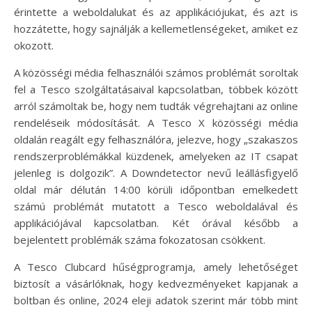
érintette a weboldalukat és az applikációjukat, és azt is
hozzátette, hogy sajnálják a kellemetlenségeket, amiket ez
okozott.
A közösségi média felhasználói számos problémát soroltak
fel a Tesco szolgáltatásaival kapcsolatban, többek között
arról számoltak be, hogy nem tudták végrehajtani az online
rendeléseik módosítását. A Tesco X közösségi média
oldalán reagált egy felhasználóra, jelezve, hogy „szakaszos
rendszerproblémákkal küzdenek, amelyeken az IT csapat
jelenleg is dolgozik”. A Downdetector nevű leállásfigyelő
oldal már délután 14:00 körüli időpontban emelkedett
számú problémát mutatott a Tesco weboldalával és
applikációjával kapcsolatban. Két órával később a
bejelentett problémák száma fokozatosan csökkent.
A Tesco Clubcard hűségprogramja, amely lehetőséget
biztosít a vásárlóknak, hogy kedvezményeket kapjanak a
boltban és online, 2024 eleji adatok szerint már több mint