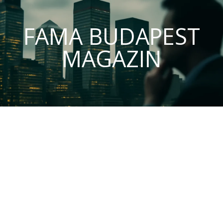
FAMA BUDAPEST
MAGAZIN