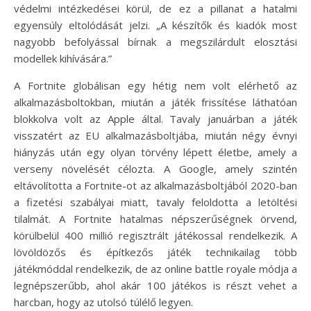
védelmi intézkedései körül, de ez a pillanat a hatalmi
egyensúly eltolódását jelzi. „A készítők és kiadók most
nagyobb befolyással bírnak a megszilárdult elosztási
modellek kihívására.”
A Fortnite globálisan egy hétig nem volt elérhető az
alkalmazásboltokban, miután a játék frissítése láthatóan
blokkolva volt az Apple által. Tavaly januárban a játék
visszatért az EU alkalmazásboltjába, miután négy évnyi
hiányzás után egy olyan törvény lépett életbe, amely a
verseny növelését célozta. A Google, amely szintén
eltávolította a Fortnite-ot az alkalmazásboltjából 2020-ban
a fizetési szabályai miatt, tavaly feloldotta a letöltési
tilalmát. A Fortnite hatalmas népszerűségnek örvend,
körülbelül 400 millió regisztrált játékossal rendelkezik. A
lövöldözős és építkezős játék technikailag több
játékmóddal rendelkezik, de az online battle royale módja a
legnépszerűbb, ahol akár 100 játékos is részt vehet a
harcban, hogy az utolsó túlélő legyen.