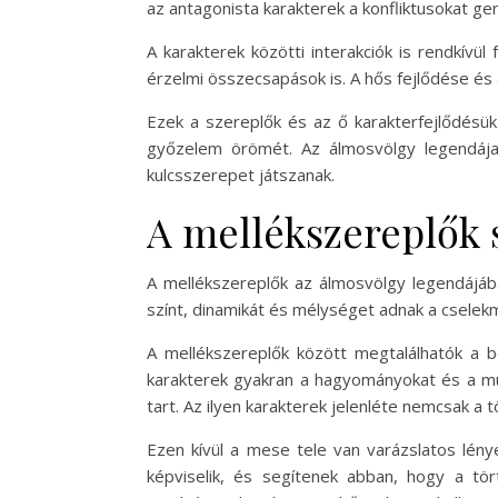
az antagonista karakterek a konfliktusokat ge
A karakterek közötti interakciók is rendkívü
érzelmi összecsapások is. A hős fejlődése és
Ezek a szereplők és az ő karakterfejlődésü
győzelem örömét. Az álmosvölgy legendáj
kulcsszerepet játszanak.
A mellékszereplők 
A mellékszereplők az álmosvölgy legendájába
színt, dinamikát és mélységet adnak a csele
A mellékszereplők között megtalálhatók a bö
karakterek gyakran a hagyományokat és a múl
tart. Az ilyen karakterek jelenléte nemcsak a
Ezen kívül a mese tele van varázslatos lénye
képviselik, és segítenek abban, hogy a tö