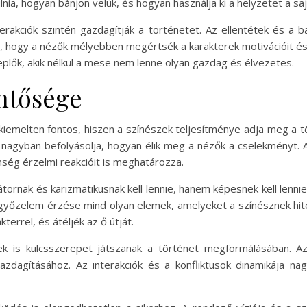
lnia, hogyan bánjon velük, és hogyan használja ki a helyzetet a saj
terakciók szintén gazdagítják a történetet. Az ellentétek és a
, hogy a nézők mélyebben megértsék a karakterek motivációit és
plők, akik nélkül a mese nem lenne olyan gazdag és élvezetes.
entősége
emelten fontos, hiszen a színészek teljesítménye adja meg a tör
, nagyban befolyásolja, hogyan élik meg a nézők a cselekményt. 
nség érzelmi reakcióit is meghatározza.
rnak és karizmatikusnak kell lennie, hanem képesnek kell lennie 
győzelem érzése mind olyan elemek, amelyeket a színésznek hitele
terrel, és átéljék az ő útját.
ek is kulcsszerepet játszanak a történet megformálásában. Az
azdagításához. Az interakciók és a konfliktusok dinamikája n