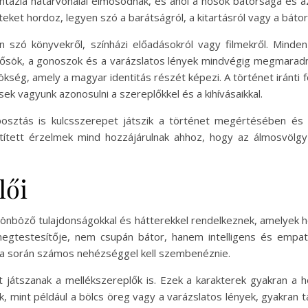
fantázia határvonalai elmosódnak, és ahol a hősök bátorsága és 
et hordoz, legyen szó a barátságról, a kitartásról vagy a bátor
szó könyvekről, színházi előadásokról vagy filmekről. Minde
 hősök, a gonoszok és a varázslatos lények mindvégig megmarad
ökség, amely a magyar identitás részét képezi. A történet iránt
ek vagyunk azonosulni a szereplőkkel és a kihívásaikkal.
osztás is kulcsszerepet játszik a történet megértésében és 
etített érzelmek mind hozzájárulnak ahhoz, hogy az álmosvöl
lői
lönböző tulajdonságokkal és hátterekkel rendelkeznek, amelyek 
megtestesítője, nem csupán bátor, hanem intelligens és empa
 útja során számos nehézséggel kell szembenéznie.
játszanak a mellékszereplők is. Ezek a karakterek gyakran a hő
, mint például a bölcs öreg vagy a varázslatos lények, gyakran 