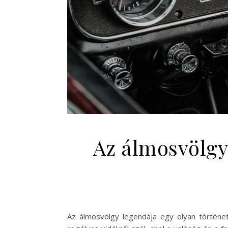
Az álmosvölgy
Az álmosvölgy legendája egy olyan történe