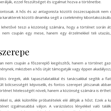
nerálják, ezzel feszültséget és izgalmat hozva a történetbe.
l fontosak. A hős és az antagonista közötti összecsapások nem c
 a karakterek közötti dinamika segít a cselekmény kibontakozásá
k lehetővé teszi a közönség számára, hogy a történet során á
a nem csupán egy mese, hanem egy érzelmekkel teli utazás,
szerepe
n nem csupán a főszereplő kiegészítői, hanem a történet gazd
kménynek, miközben a hős útját támogatják vagy éppen akadályoz
lcs öregek, akik tapasztalataikkal és tanácsaikkal segítik a f
t bölcsességét képviselik, és fontos szerepet játszanak abba
 történet hitelességét növeli, hanem a közönség számára is érthet
kkel is, akik különféle próbatételek elé állítják a hőst. Ezek a
rténet izgalmasabbá váljon. A varázslatos lényekkel való tal