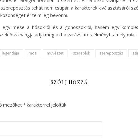
dés is elengedhetetlen a sikerhez. A rendező víziója és a sz
A szereposztás tehát nem csupán a karakterek kiválasztásáról sz
 közönséget érzelmileg bevonni.
n egy mese a hősökről és a gonoszokról, hanem egy komplex
szek összhangja adja meg azt a varázslatos élményt, amely miatt a
legendája
mozi
művészet
szereplők
szereposztás
szí
SZÓLJ HOZZÁ
ző mezőket
*
karakterrel jelöltük