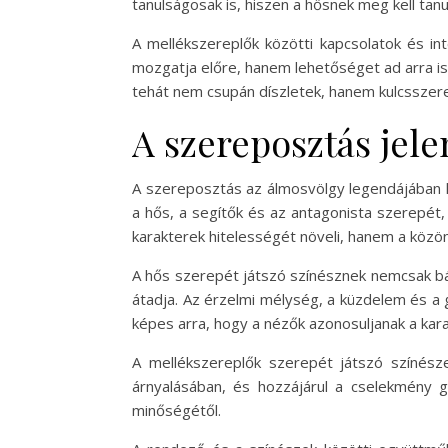
tanulságosak is, hiszen a hősnek meg kell tanu
A mellékszereplők közötti kapcsolatok és in
mozgatja előre, hanem lehetőséget ad arra is
tehát nem csupán díszletek, hanem kulcsszere
A szereposztás jel
A szereposztás az álmosvölgy legendájában ki
a hős, a segítők és az antagonista szerepét
karakterek hitelességét növeli, hanem a közö
A hős szerepét játszó színésznek nemcsak báto
átadja. Az érzelmi mélység, a küzdelem és a 
képes arra, hogy a nézők azonosuljanak a karak
A mellékszereplők szerepét játszó színész
árnyalásában, és hozzájárul a cselekmény g
minőségétől.