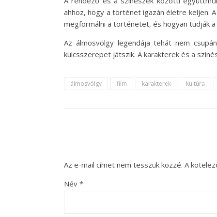
A rendező és a színészek közötti együttműkö
ahhoz, hogy a történet igazán életre keljen. 
megformálni a történetet, és hogyan tudják a
Az álmosvölgy legendája tehát nem csupá
kulcsszerepet játszik. A karakterek és a színé
álmosvölgy
film
karakterek
kultúra
Az e-mail címet nem tesszük közzé.
A kötele
Név
*