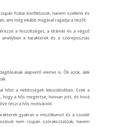
supán fizikai konfliktusok, hanem szellemi és
ban, ami még inkább magával ragadja a nézőt.
térezze a feszültséget, a drámát és a végső
 amelyben a karakterek és a szereposztás
agításának alapvető elemei is. Ők azok, akik
zák.
iatal hőst a nehézségek leküzdésében. Ezek a
n, hogy a hős megértse, honnan jött, és hová
ővé teszi a hős motivációit.
 karakterek gyakran a misztikumot és a csodát
álkozások nem csupán szórakoztatóak, hanem