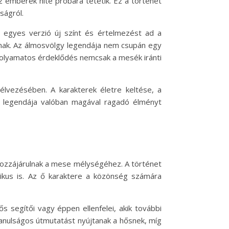
az emberek hite próbára tétetik. Ez a történet
ságról.
n egyes verzió új színt és értelmezést ad a
nak. Az álmosvölgy legendája nem csupán egy
i folyamatos érdeklődés nemcsak a mesék iránti
élvezésében. A karakterek életre keltése, a
gy legendája valóban magával ragadó élményt
hozzájárulnak a mese mélységéhez. A történet
tikus is. Az ő karaktere a közönség számára
s segítői vagy éppen ellenfelei, akik további
tanulságos útmutatást nyújtanak a hősnek, míg