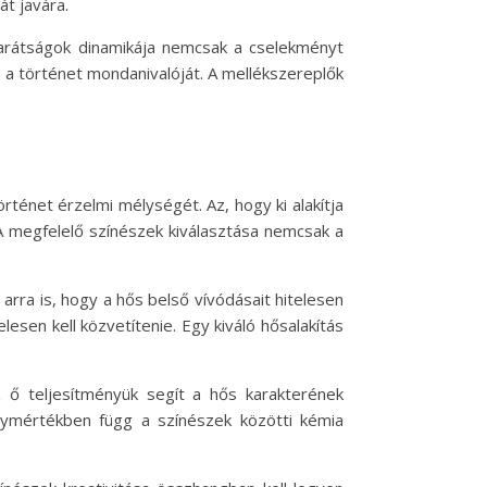
át javára.
 barátságok dinamikája nemcsak a cselekményt
 a történet mondanivalóját. A mellékszereplők
ténet érzelmi mélységét. Az, hogy ki alakítja
A megfelelő színészek kiválasztása nemcsak a
arra is, hogy a hős belső vívódásait hitelesen
sen kell közvetítenie. Egy kiváló hősalakítás
 ő teljesítményük segít a hős karakterének
agymértékben függ a színészek közötti kémia