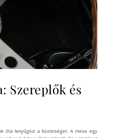
: Szereplők és
dok óta lenyűgözi a közönséget. A mese egy