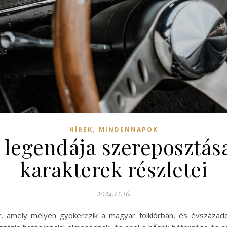
,
HÍREK
MINDENNAPOK
 legendája szereposztása
karakterek részletei
2024.12.16.
t, amely mélyen gyökerezik a magyar folklórban, és évszáza