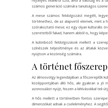
rejtélyes vidékről szól, ahol a valóság és a 
számos generáció számára tanulságos üzenetek
A mese számos feldolgozást megélt, legyen 
történethez, de az alapvető elemek, mint a
szórakoztató mese; ez egy olyan kulturális ör
szeretetből fakad, hanem abból is, hogy képes
A különböző feldolgozások mellett a szerep
színészek teljesítménye és az általuk közv
nyújtson a közönség számára.
A történet főszerep
Az álmosvölgy legendájában a főszereplők kü
középpontjában álló hős, aki gyakran a jó 
azonosulást nyújt, hiszen a kihívásokkal teli
A hős mellett a történetben fontos szerepet 
dimenziókat adnak a cselekményhez. A segítők