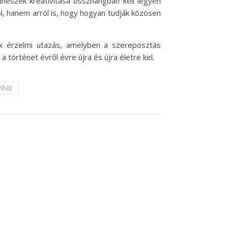
ínészek kreativitása összhangban kell legyen
ól, hanem arról is, hogy hogyan tudják közösen
 érzelmi utazás, amelyben a szereposztás
 történet évről évre újra és újra életre kel.
nház