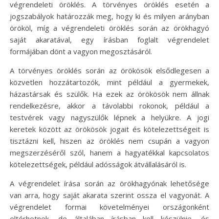
végrendeleti öröklés. A törvényes öröklés esetén a
jogszabályok határozzák meg, hogy ki és milyen arányban
örököl, míg a végrendeleti öröklés során az örökhagyó
saját akaratával, egy írásban foglalt végrendelet
formájában dönt a vagyon megosztásáról.
A törvényes öröklés során az örökösök elsődlegesen a
közvetlen hozzátartozók, mint például a gyermekek,
házastársak és szülők. Ha ezek az örökösök nem állnak
rendelkezésre, akkor a távolabbi rokonok, például a
testvérek vagy nagyszülők lépnek a helyükre. A jogi
keretek között az örökösök jogait és kötelezettségeit is
tisztázni kell, hiszen az öröklés nem csupán a vagyon
megszerzéséről szól, hanem a hagyatékkal kapcsolatos
kötelezettségek, például adósságok átvállalásáról is.
A végrendelet írása során az örökhagyónak lehetősége
van arra, hogy saját akarata szerint ossza el vagyonát. A
végrendelet formai követelményei országonként
eltérhetnek, de általában írásban kell készülnie, és