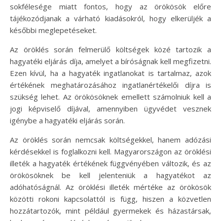
sokfélesége miatt fontos, hogy az örökösök előre
tájékozódjanak a várható kiadásokról, hogy elkerüljék a
későbbi meglepetéseket.
Az öröklés során felmerülő költségek közé tartozik a
hagyatéki eljárás díja, amelyet a bíróságnak kell megfizetni.
Ezen kívül, ha a hagyaték ingatlanokat is tartalmaz, azok
értékének meghatározásához ingatlanértékelői díjra is
szükség lehet. Az örökösöknek emellett számolniuk kell a
jogi képviselő díjával, amennyiben ügyvédet vesznek
igénybe a hagyatéki eljárás során.
Az öröklés során nemcsak költségekkel, hanem adózási
kérdésekkel is foglalkozni kell. Magyarországon az öröklési
illeték a hagyaték értékének függvényében változik, és az
örökösöknek be kell jelenteniük a hagyatékot az
adóhatóságnál. Az öröklési illeték mértéke az örökösök
közötti rokoni kapcsolattól is függ, hiszen a közvetlen
hozzátartozók, mint például gyermekek és házastársak,