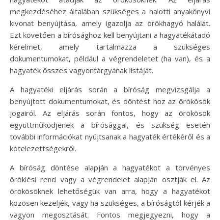
megkezdéséhez általában szükséges a halotti anyakönyvi
kivonat benyújtása, amely igazolja az örökhagyó halálát.
Ezt követően a bírósághoz kell benyújtani a hagyatékátadó
kérelmet, amely tartalmazza a szükséges
dokumentumokat, például a végrendeletet (ha van), és a
hagyaték összes vagyontárgyának listáját.
A hagyatéki eljárás során a bíróság megvizsgálja a
benyújtott dokumentumokat, és döntést hoz az örökösök
jogairól. Az eljárás során fontos, hogy az örökösök
együttműködjenek a bírósággal, és szükség esetén
további információkat nyújtsanak a hagyaték értékéről és a
kötelezettségekről.
A bíróság döntése alapján a hagyatékot a törvényes
öröklési rend vagy a végrendelet alapján osztják el. Az
örökösöknek lehetőségük van arra, hogy a hagyatékot
közösen kezeljék, vagy ha szükséges, a bíróságtól kérjék a
vagyon megosztását. Fontos megjegyezni, hogy a