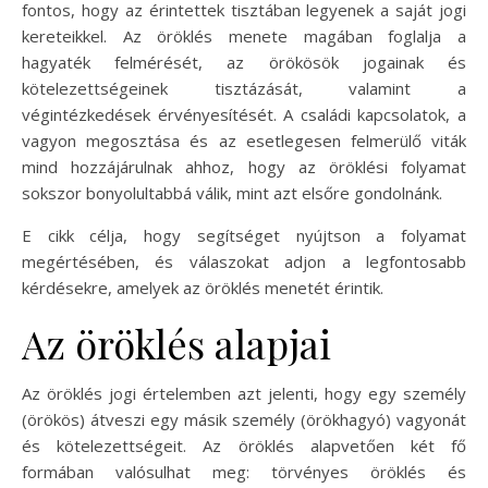
fontos, hogy az érintettek tisztában legyenek a saját jogi
kereteikkel. Az öröklés menete magában foglalja a
hagyaték felmérését, az örökösök jogainak és
kötelezettségeinek tisztázását, valamint a
végintézkedések érvényesítését. A családi kapcsolatok, a
vagyon megosztása és az esetlegesen felmerülő viták
mind hozzájárulnak ahhoz, hogy az öröklési folyamat
sokszor bonyolultabbá válik, mint azt elsőre gondolnánk.
E cikk célja, hogy segítséget nyújtson a folyamat
megértésében, és válaszokat adjon a legfontosabb
kérdésekre, amelyek az öröklés menetét érintik.
Az öröklés alapjai
Az öröklés jogi értelemben azt jelenti, hogy egy személy
(örökös) átveszi egy másik személy (örökhagyó) vagyonát
és kötelezettségeit. Az öröklés alapvetően két fő
formában valósulhat meg: törvényes öröklés és