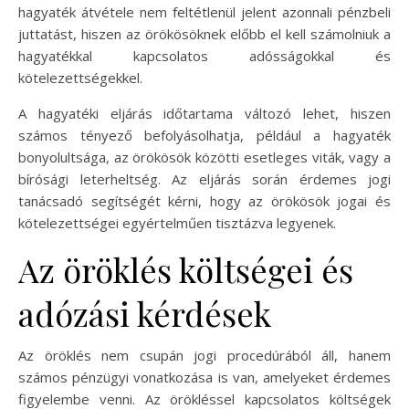
hagyaték átvétele nem feltétlenül jelent azonnali pénzbeli
juttatást, hiszen az örökösöknek előbb el kell számolniuk a
hagyatékkal kapcsolatos adósságokkal és
kötelezettségekkel.
A hagyatéki eljárás időtartama változó lehet, hiszen
számos tényező befolyásolhatja, például a hagyaték
bonyolultsága, az örökösök közötti esetleges viták, vagy a
bírósági leterheltség. Az eljárás során érdemes jogi
tanácsadó segítségét kérni, hogy az örökösök jogai és
kötelezettségei egyértelműen tisztázva legyenek.
Az öröklés költségei és
adózási kérdések
Az öröklés nem csupán jogi procedúrából áll, hanem
számos pénzügyi vonatkozása is van, amelyeket érdemes
figyelembe venni. Az örökléssel kapcsolatos költségek