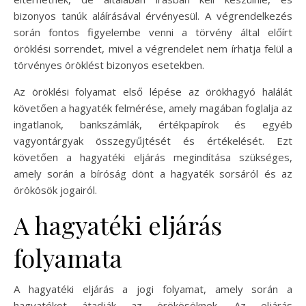
bizonyos tanúk aláírásával érvényesül. A végrendelkezés
során fontos figyelembe venni a törvény által előírt
öröklési sorrendet, mivel a végrendelet nem írhatja felül a
törvényes öröklést bizonyos esetekben.
Az öröklési folyamat első lépése az örökhagyó halálát
követően a hagyaték felmérése, amely magában foglalja az
ingatlanok, bankszámlák, értékpapírok és egyéb
vagyontárgyak összegyűjtését és értékelését. Ezt
követően a hagyatéki eljárás megindítása szükséges,
amely során a bíróság dönt a hagyaték sorsáról és az
örökösök jogairól.
A hagyatéki eljárás
folyamata
A hagyatéki eljárás a jogi folyamat, amely során a
hagyatékot átadják az örökösöknek. Az eljárás