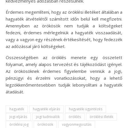
kedvezményes adózásban részesülnek.
Érdemes megemlíteni, hogy az öröklési illetéket általában a
hagyaték átvételétől számított időn belül kell megfizetni.
Amennyiben az örökösök nem tudják a költségeket
fedezni, érdemes mérlegelniük a hagyaték visszaadását,
vagy a vagyon egy részének értékesítését, hogy fedezzék
az adózással járó költségeket.
Összességében az öröklés menete egy összetett
folyamat, amely alapos tervezést és tájékozódást igényel.
Az örökösöknek érdemes figyelembe venniük a jogi,
pénzügyi és érzelmi vonatkozásokat, hogy a lehető
legzökkenőmentesebben tudják lebonyolítani a hagyaték
átadását.
hagyaték
hagyatéki eljárás
hagyatéki ügyintézés
jogi eljárás
jogi tudnivalók
öröklés
öröklési illeték
öröklési jog
örökösök
vagyonmegosztás