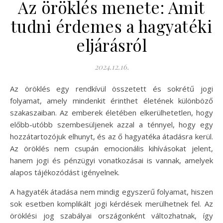
Az öröklés menete: Amit
tudni érdemes a hagyatéki
eljárásról
2024.12.16.
Az öröklés egy rendkívül összetett és sokrétű jogi
folyamat, amely mindenkit érinthet életének különböző
szakaszaiban. Az emberek életében elkerülhetetlen, hogy
előbb-utóbb szembesüljenek azzal a ténnyel, hogy egy
hozzátartozójuk elhunyt, és az ő hagyatéka átadásra kerül.
Az öröklés nem csupán emocionális kihívásokat jelent,
hanem jogi és pénzügyi vonatkozásai is vannak, amelyek
alapos tájékozódást igényelnek.
A hagyaték átadása nem mindig egyszerű folyamat, hiszen
sok esetben komplikált jogi kérdések merülhetnek fel. Az
öröklési jog szabályai országonként változhatnak, így