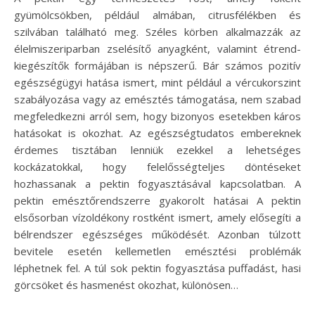
gyümölcsökben, például almában, citrusfélékben és
szilvában található meg. Széles körben alkalmazzák az
élelmiszeriparban zselésítő anyagként, valamint étrend-
kiegészítők formájában is népszerű. Bár számos pozitív
egészségügyi hatása ismert, mint például a vércukorszint
szabályozása vagy az emésztés támogatása, nem szabad
megfeledkezni arról sem, hogy bizonyos esetekben káros
hatásokat is okozhat. Az egészségtudatos embereknek
érdemes tisztában lenniük ezekkel a lehetséges
kockázatokkal, hogy felelősségteljes döntéseket
hozhassanak a pektin fogyasztásával kapcsolatban. A
pektin emésztőrendszerre gyakorolt hatásai A pektin
elsősorban vízoldékony rostként ismert, amely elősegíti a
bélrendszer egészséges működését. Azonban túlzott
bevitele esetén kellemetlen emésztési problémák
léphetnek fel. A túl sok pektin fogyasztása puffadást, hasi
görcsöket és hasmenést okozhat, különösen…