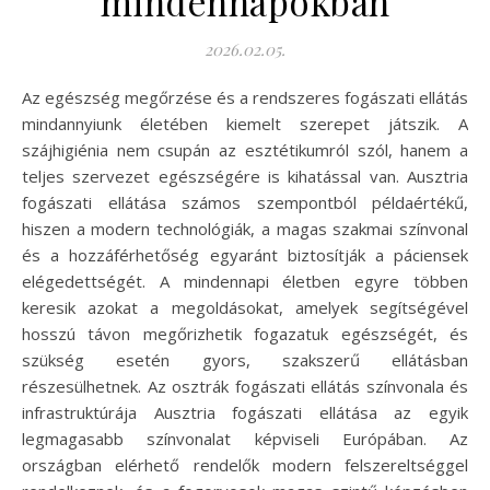
mindennapokban
2026.02.05.
Az egészség megőrzése és a rendszeres fogászati ellátás
mindannyiunk életében kiemelt szerepet játszik. A
szájhigiénia nem csupán az esztétikumról szól, hanem a
teljes szervezet egészségére is kihatással van. Ausztria
fogászati ellátása számos szempontból példaértékű,
hiszen a modern technológiák, a magas szakmai színvonal
és a hozzáférhetőség egyaránt biztosítják a páciensek
elégedettségét. A mindennapi életben egyre többen
keresik azokat a megoldásokat, amelyek segítségével
hosszú távon megőrizhetik fogazatuk egészségét, és
szükség esetén gyors, szakszerű ellátásban
részesülhetnek. Az osztrák fogászati ellátás színvonala és
infrastruktúrája Ausztria fogászati ellátása az egyik
legmagasabb színvonalat képviseli Európában. Az
országban elérhető rendelők modern felszereltséggel