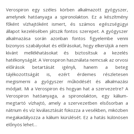
Verospiron egy széles körben alkalmazott gyógyszer,
amelynek hatóanyaga a spironolakton. Ez a készítmény
főként vízhajtóként ismert, és számos egészségügyi
állapot kezelésében játszik fontos szerepet. A gyógyszer
alkalmazása során azonban fontos figyelembe venni
bizonyos szabályokat és előírásokat, hogy elkerüljük a nem
kívánt mellékhatásokat és biztosítsuk a kezelés
hatékonyságát. A Verospiron használata nemcsak az orvosi
előírások betartását igényli, hanem a beteg
tájékozottságát is, ezért érdemes részletesen
megismerni a gyógyszer működését és alkalmazási
módjait. Mi a Verospiron és hogyan hat a szervezetre? A
Verospiron hatóanyaga, a spironolakton, egy kálium-
megtartó vízhajtó, amely a szervezetben elsősorban a
nátrium és víz kiválasztását fokozza a vesékben, miközben
megakadályozza a kálium kiürülését. Ez a hatás különösen
előnyös lehet…