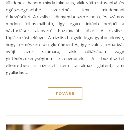
küzdenek, hanem mindazoknak is, akik változatosabbá és
egészségesebbé szeretnék tenni mindennapi
étkezésüket. A rizsliszt könnyen beszerezhető, és számos
módon felhasználható, így egyre inkább beépül a
háztartások alapvető hozzávalói közé. A rizsliszt
táplálkozási előnyei A rizsliszt egyik legnagyobb előnye,
hogy természetesen gluténmentes, így kiváló alternatívát
nyújt azok számára, akik cöliákiában vagy
gluténérzékenységben szenvednek. A búzaliszttel
ellentétben a rizsliszt nem tartalmaz glutént, ami
gyulladást…
TOVÁBB