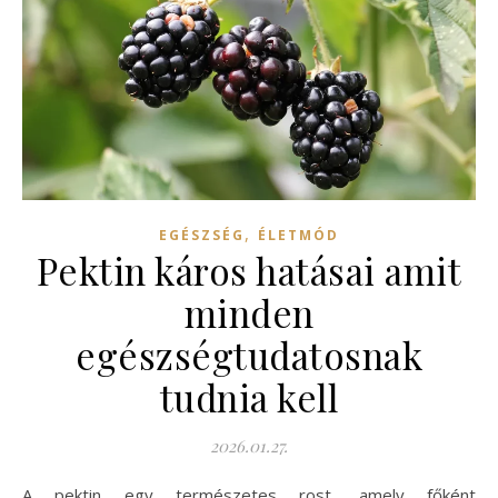
,
EGÉSZSÉG
ÉLETMÓD
Pektin káros hatásai amit
minden
egészségtudatosnak
tudnia kell
2026.01.27.
A pektin egy természetes rost, amely főként