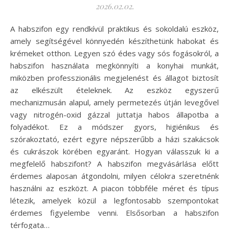
2026.02.02.
A habszifon egy rendkívül praktikus és sokoldalú eszköz,
amely segítségével könnyedén készíthetünk habokat és
krémeket otthon. Legyen szó édes vagy sós fogásokról, a
habszifon használata megkönnyíti a konyhai munkát,
miközben professzionális megjelenést és állagot biztosít
az elkészült ételeknek. Az eszköz egyszerű
mechanizmusán alapul, amely permetezés útján levegővel
vagy nitrogén-oxid gázzal juttatja habos állapotba a
folyadékot. Ez a módszer gyors, higiénikus és
szórakoztató, ezért egyre népszerűbb a házi szakácsok
és cukrászok körében egyaránt. Hogyan válasszuk ki a
megfelelő habszifont? A habszifon megvásárlása előtt
érdemes alaposan átgondolni, milyen célokra szeretnénk
használni az eszközt. A piacon többféle méret és típus
létezik, amelyek közül a legfontosabb szempontokat
érdemes figyelembe venni. Elsősorban a habszifon
térfogata…