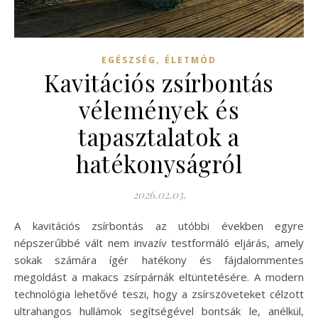
,
EGÉSZSÉG
ÉLETMÓD
Kavitációs zsírbontás
vélemények és
tapasztalatok a
hatékonyságról
2026.02.03.
A kavitációs zsírbontás az utóbbi években egyre
népszerűbbé vált nem invazív testformáló eljárás, amely
sokak számára ígér hatékony és fájdalommentes
megoldást a makacs zsírpárnák eltüntetésére. A modern
technológia lehetővé teszi, hogy a zsírszöveteket célzott
ultrahangos hullámok segítségével bontsák le, anélkül,