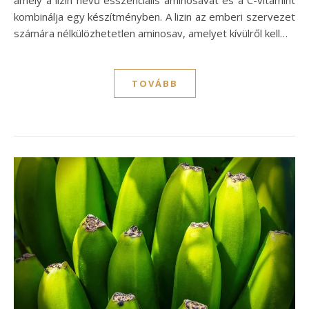
amely a lizin nevű esszenciális aminosavat és a C-vitamint
kombinálja egy készítményben. A lizin az emberi szervezet
számára nélkülözhetetlen aminosav, amelyet kívülről kell…
TOVÁBB