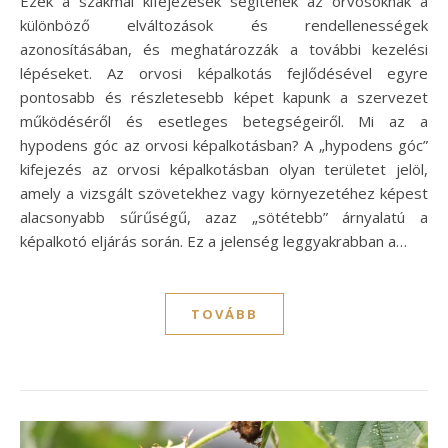
Ezek a szakmai kifejezések segítenek az orvosoknak a
különböző elváltozások és rendellenességek
azonosításában, és meghatározzák a további kezelési
lépéseket. Az orvosi képalkotás fejlődésével egyre
pontosabb és részletesebb képet kapunk a szervezet
működéséről és esetleges betegségeiről. Mi az a
hypodens góc az orvosi képalkotásban? A „hypodens góc”
kifejezés az orvosi képalkotásban olyan területet jelöl,
amely a vizsgált szövetekhez vagy környezetéhez képest
alacsonyabb sűrűségű, azaz „sötétebb” árnyalatú a
képalkotó eljárás során. Ez a jelenség leggyakrabban a…
TOVÁBB