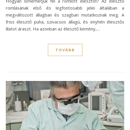
Hogyan ismerhetjük fel a romlott élesztőt? Az élesztő
romlásának első és legfontosabb jelei általában a
megváltozott állagban és szagban mutatkoznak meg. A
friss élesztő puha, szivacsos állagú, és enyhén élesztős
illatot áraszt. Ha azonban az élesztő kemény,…
TOVÁBB