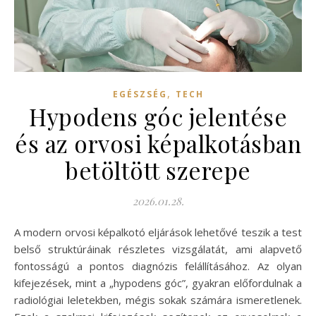
,
EGÉSZSÉG
TECH
Hypodens góc jelentése
és az orvosi képalkotásban
betöltött szerepe
2026.01.28.
A modern orvosi képalkotó eljárások lehetővé teszik a test
belső struktúráinak részletes vizsgálatát, ami alapvető
fontosságú a pontos diagnózis felállításához. Az olyan
kifejezések, mint a „hypodens góc”, gyakran előfordulnak a
radiológiai leletekben, mégis sokak számára ismeretlenek.