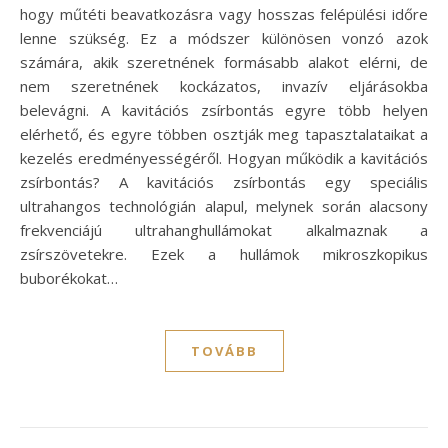
hogy műtéti beavatkozásra vagy hosszas felépülési időre
lenne szükség. Ez a módszer különösen vonzó azok
számára, akik szeretnének formásabb alakot elérni, de
nem szeretnének kockázatos, invazív eljárásokba
belevágni. A kavitációs zsírbontás egyre több helyen
elérhető, és egyre többen osztják meg tapasztalataikat a
kezelés eredményességéről. Hogyan működik a kavitációs
zsírbontás? A kavitációs zsírbontás egy speciális
ultrahangos technológián alapul, melynek során alacsony
frekvenciájú ultrahanghullámokat alkalmaznak a
zsírszövetekre. Ezek a hullámok mikroszkopikus
buborékokat…
TOVÁBB