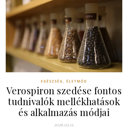
,
EGÉSZSÉG
ÉLETMÓD
Verospiron szedése fontos
tudnivalók mellékhatások
és alkalmazás módjai
2026.02.11.