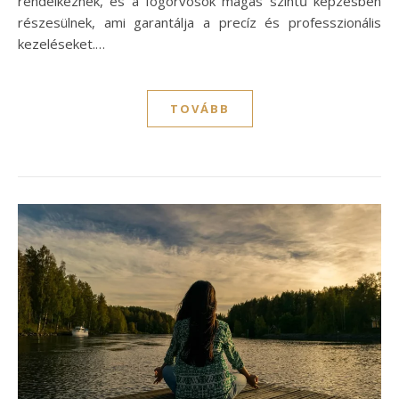
rendelkeznek, és a fogorvosok magas szintű képzésben
részesülnek, ami garantálja a precíz és professzionális
kezeléseket.…
TOVÁBB