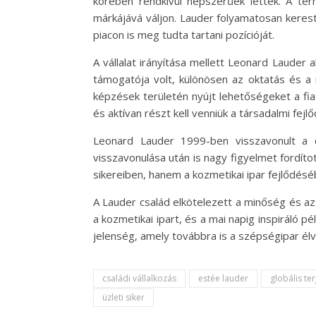
körében rendkívül népszerűek lettek. A te
márkájává váljon. Lauder folyamatosan kereste
piacon is meg tudta tartani pozícióját.
A vállalat irányítása mellett Leonard Laude
támogatója volt, különösen az oktatás és a 
képzések területén nyújt lehetőségeket a fiat
és aktívan részt kell venniük a társadalmi fejl
Leonard Lauder 1999-ben visszavonult a cé
visszavonulása után is nagy figyelmet fordíto
sikereiben, hanem a kozmetikai ipar fejlődésé
A Lauder család elkötelezett a minőség és az
a kozmetikai ipart, és a mai napig inspiráló
jelenség, amely továbbra is a szépségipar él
családi vállalkozás
estée lauder
globális te
üzleti siker