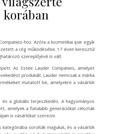
 világszerte
s korában
 Companies-hoz. Azóta a kozmetikai ipar egyik
evezetett a cég működésébe. 17 éven keresztül
határozó szereplőjévé is vált.
lépett. Az Estée Lauder Companies, amelyet
 növekedést produkált. Lauder nemcsak a márka
termékeket mutatott be, amelyekre a vásárlók
sa és a globális terjeszkedés. A hagyományos
ott, amelyek a fiatalabb generációkat célozták
jain is vásárlókat szerezni.
 kategóriába sorolták magukat, és a vásárlók