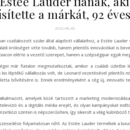
Estée Lauder fiának, aki
sítette a márkát, 92 éve
2025.06.16.
 csatlakozott szülei által alapított vállalathoz, a Estée Lauder
saládi örökséget vitte tovább, hanem jelentős innovációkat is b
a piacon elérte a vezető szerepet, hanem a szépségipar egyik meg
égei már fiatalon megmutatkoztak, amikor a családi üzletbe 
 kis léptékű vállalkozás volt, de Leonard vezetésével jelentős
letta bővítésére is. Ennek eredményeként a cég új, innovatív 
t alkalmazott, amelyek közé tartozott a marketing modernizálá
televízió és a digitális média erejét, és olyan kampányokat indít
etközi szinten is népszerűsíteni, így sikerült a világ különböző tá
észesedése folyamatosan nőtt. Az Estée Lauder termékek a luxus