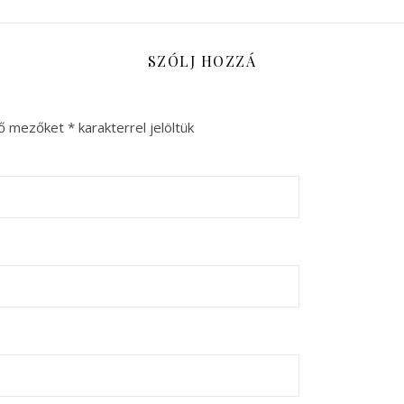
SZÓLJ HOZZÁ
ző mezőket
*
karakterrel jelöltük