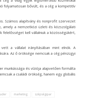
 cég a világ egyik legismertebb kozmetikai
lió folyamatosan bővült, és a cég a kompetitív
is. Számos alapítvány és nonprofit szervezet
, amely a nemzetközi üzleti és közszolgálati
 felelősséget kell vállalniuk a közösségükért,
ett a vállalat irányításában mint elnök. A
názására. Az ő öröksége nemcsak a cég pénzügyi
der munkássága és víziója alapvetően formálta
nemcsak a családi örökség, hanem egy globális
auder
marketing
szépségipar