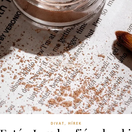
,
DIVAT
HÍREK