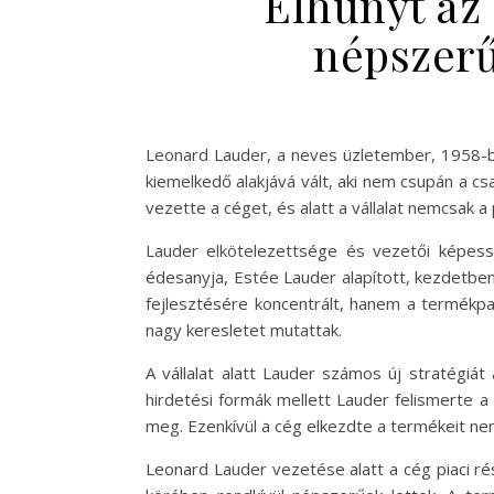
Elhunyt az 
népszerű
Leonard Lauder, a neves üzletember, 1958-ban
kiemelkedő alakjává vált, aki nem csupán a c
vezette a céget, és alatt a vállalat nemcsak 
Lauder elkötelezettsége és vezetői képess
édesanyja, Estée Lauder alapított, kezdetben
fejlesztésére koncentrált, hanem a termékpa
nagy keresletet mutattak.
A vállalat alatt Lauder számos új stratégiá
hirdetési formák mellett Lauder felismerte a 
meg. Ezenkívül a cég elkezdte a termékeit nemz
Leonard Lauder vezetése alatt a cég piaci r