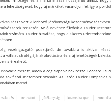
rmékek minősége és a márka imázsa hozzájárult ahhoz, hogy a
 a lehetőségeket, hogy új márkákat vásároljon fel, így a portfó
r aktívan részt vett különböző jótékonysági kezdeményezésekben 
művészetek területén. Az ő nevéhez fűződik a Lauder Institute
alok számára. Lauder hitvallása, hogy a sikeres üzletembereknek
ődésben.
g vezérigazgatói posztjáról, de továbbra is aktívan részt v
tt a vállalat stratégiájának alakítására és a új lehetőségek kiak
ben is érezhető.
 innováció mellett, amely a cég alapelveinek része. Leonard Lau
 példa sok fiatal üzletember számára. Az Estée Lauder Companies 
vonalában marad.
rjeszkedés
innováció
jótékonyság
kozmetikai ipar
leonard l