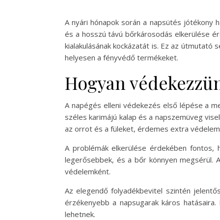
A nyári hónapok során a napsütés jótékony h
és a hosszú távú bőrkárosodás elkerülése é
kialakulásának kockázatát is. Ez az útmutató
helyesen a fényvédő termékeket.
Hogyan védekezzün
A napégés elleni védekezés első lépése a megf
széles karimájú kalap és a napszemüveg vise
az orrot és a füleket, érdemes extra védelemm
A problémák elkerülése érdekében fontos, h
legerősebbek, és a bőr könnyen megsérül. Am
védelemként.
Az elegendő folyadékbevitel szintén jelentő
érzékenyebb a napsugarak káros hatásaira. F
lehetnek.