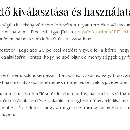
ő kiválasztása és használat
osságú a hatékony védelem érdekében. Olyan terméket válasszun
llen hatásos. Emellett figyeljünk a
fényvédő faktor (SPF) ért
lönösen, ha hosszabb időt töltünk a szabadban.
etetlen. Legalább 20 perccel azelőtt vigyük fel a bőrre, hog
alakulására. Fontos, hogy ne spóroljunk a mennyiséggel; egy fe
ről sem, különösen akkor, ha úszunk, izzadunk, vagy hosszabb
ket használunk, akkor is érdemes minden vízből való kijövetel után 
emetlen tünetek elkerülése érdekében fontos, hanem hosszú tá
orróbb óráinak kerülése, valamint a megfelelő fényvédő kiválas
psütést. Ne feledjük, hogy a megelőzés mindig könnyebb és h
a napon.