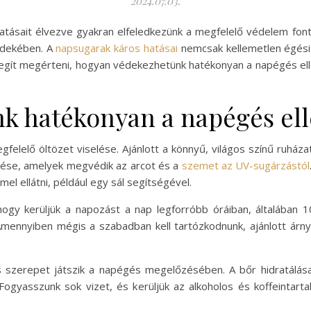
2024.07.03.
atásait élvezve gyakran elfeledkezünk a megfelelő védelem fo
rdekében. A
napsugarak káros hatásai
nemcsak kellemetlen égési 
 segít megérteni, hogyan védekezhetünk hatékonyan a napégés elle
k hatékonyan a napégés el
elelő öltözet viselése. Ajánlott a könnyű, világos színű ruháza
lése, amelyek megvédik az arcot és a
szemet az UV-sugárzástól
el ellátni, például egy sál segítségével.
ogy kerüljük a napozást a nap legforróbb óráiban, általában 1
ennyiben mégis a szabadban kell tartózkodnunk, ajánlott árny
s szerepet játszik a napégés megelőzésében. A bőr hidratálása 
ogyasszunk sok vizet, és kerüljük az alkoholos és koffeintartal