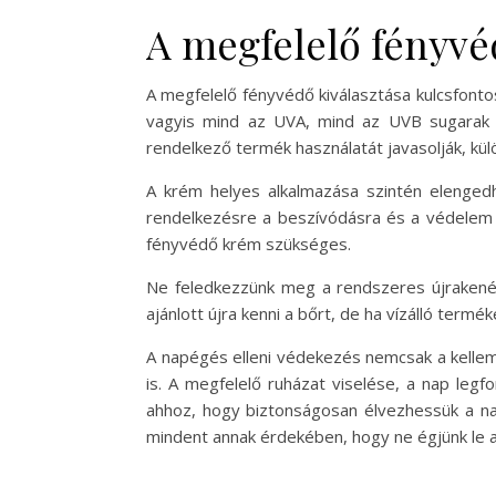
A megfelelő fényvéd
A megfelelő fényvédő kiválasztása kulcsfont
vagyis mind az UVA, mind az UVB sugarak e
rendelkező termék használatát javasolják, kü
A krém helyes alkalmazása szintén elengedh
rendelkezésre a beszívódásra és a védelem ki
fényvédő krém szükséges.
Ne feledkezzünk meg a rendszeres újrakenésé
ajánlott újra kenni a bőrt, de ha vízálló termé
A napégés elleni védekezés nemcsak a kell
is. A megfelelő ruházat viselése, a nap legf
ahhoz, hogy biztonságosan élvezhessük a na
mindent annak érdekében, hogy ne égjünk le 