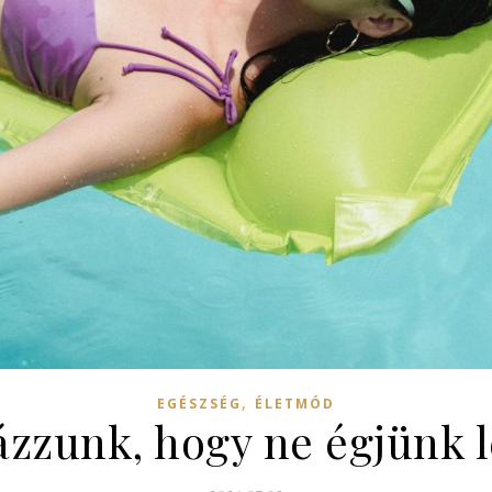
,
EGÉSZSÉG
ÉLETMÓD
ázzunk, hogy ne égjünk 