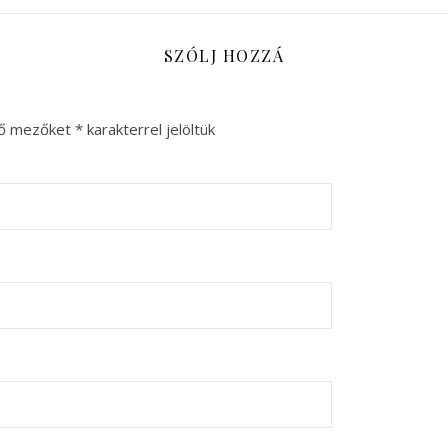
SZÓLJ HOZZÁ
ző mezőket
*
karakterrel jelöltük