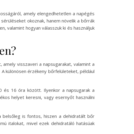
ntosságáról, amely elengedhetetlen a napégés
sérüléseket okoznak, hanem növelik a bőrrák
n, valamint hogyan válasszuk ki és használjuk
len?
t, amely visszaveri a napsugarakat, valamint a
. A különösen érzékeny bőrfelületeket, például
0 és 16 óra között. Ilyenkor a napsugarak a
ékos helyet keresni, vagy esernyőt használni
belsőleg is fontos, hiszen a dehidratált bőr
mú italokat, mivel ezek dehidratáló hatásúak