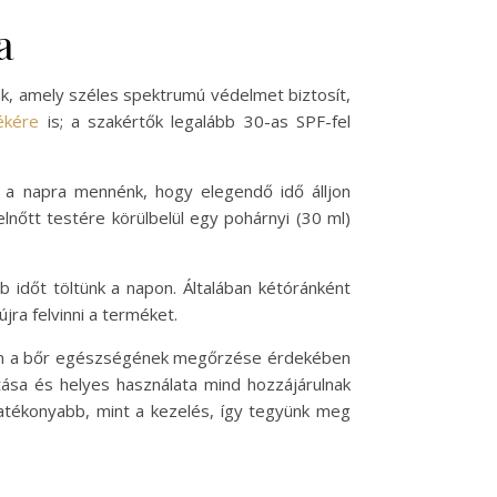
a
k, amely széles spektrumú védelmet biztosít,
ékére
is; a szakértők legalább 30-as SPF-fel
y a napra mennénk, hogy elegendő idő álljon
lnőtt testére körülbelül egy pohárnyi (30 ml)
 időt töltünk a napon. Általában kétóránként
újra felvinni a terméket.
von a bőr egészségének megőrzése érdekében
ztása és helyes használata mind hozzájárulnak
atékonyabb, mint a kezelés, így tegyünk meg