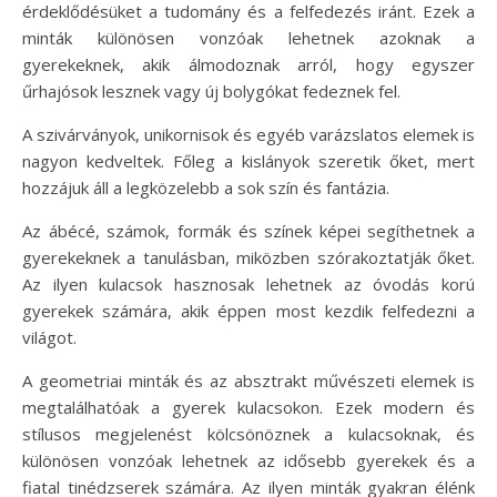
érdeklődésüket a tudomány és a felfedezés iránt. Ezek a
minták különösen vonzóak lehetnek azoknak a
gyerekeknek, akik álmodoznak arról, hogy egyszer
űrhajósok lesznek vagy új bolygókat fedeznek fel.
A szivárványok, unikornisok és egyéb varázslatos elemek is
nagyon kedveltek. Főleg a kislányok szeretik őket, mert
hozzájuk áll a legközelebb a sok szín és fantázia.
Az ábécé, számok, formák és színek képei segíthetnek a
gyerekeknek a tanulásban, miközben szórakoztatják őket.
Az ilyen kulacsok hasznosak lehetnek az óvodás korú
gyerekek számára, akik éppen most kezdik felfedezni a
világot.
A geometriai minták és az absztrakt művészeti elemek is
megtalálhatóak a gyerek kulacsokon. Ezek modern és
stílusos megjelenést kölcsönöznek a kulacsoknak, és
különösen vonzóak lehetnek az idősebb gyerekek és a
fiatal tinédzserek számára. Az ilyen minták gyakran élénk