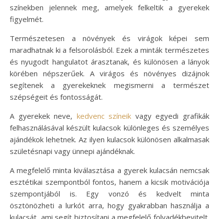
színekben jelennek meg, amelyek felkeltik a gyerekek
figyelmét.
Természetesen a növények és virágok képei sem
maradhatnak ki a felsorolásból. Ezek a minták természetes
és nyugodt hangulatot árasztanak, és különösen a lányok
körében népszerűek. A virágos és növényes dizájnok
segítenek a gyerekeknek megismerni a természet
szépségeit és fontosságát.
A gyerekek neve,
kedvenc színeik
vagy egyedi grafikák
felhasználásával készült kulacsok különleges és személyes
ajándékok lehetnek. Az ilyen kulacsok különösen alkalmasak
születésnapi vagy ünnepi ajándéknak.
A megfelelő minta kiválasztása a gyerek kulacsán nemcsak
esztétikai szempontból fontos, hanem a kicsik motivációja
szempontjából is. Egy vonzó és kedvelt minta
ösztönözheti a lurkót arra, hogy gyakrabban használja a
kulacsát, ami segít biztosítani a megfelelő folyadékbevitelt.