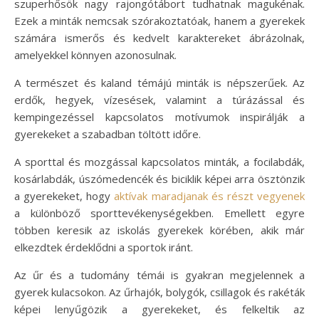
szuperhősök nagy rajongótábort tudhatnak magukénak.
Ezek a minták nemcsak szórakoztatóak, hanem a gyerekek
számára ismerős és kedvelt karaktereket ábrázolnak,
amelyekkel könnyen azonosulnak.
A természet és kaland témájú minták is népszerűek. Az
erdők, hegyek, vízesések, valamint a túrázással és
kempingezéssel kapcsolatos motívumok inspirálják a
gyerekeket a szabadban töltött időre.
A sporttal és mozgással kapcsolatos minták, a focilabdák,
kosárlabdák, úszómedencék és biciklik képei arra ösztönzik
a gyerekeket, hogy
aktívak maradjanak és részt vegyenek
a különböző sporttevékenységekben. Emellett egyre
többen keresik az iskolás gyerekek körében, akik már
elkezdtek érdeklődni a sportok iránt.
Az űr és a tudomány témái is gyakran megjelennek a
gyerek kulacsokon. Az űrhajók, bolygók, csillagok és rakéták
képei lenyűgözik a gyerekeket, és felkeltik az