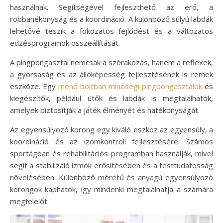
használnak. Segítségével fejleszthető az erő, a
robbanékonyság és a koordináció. A különböző súlyú labdák
lehetővé teszik a fokozatos fejlődést és a változatos
edzésprogramok összeállítását.
A pingpongasztal nemcsak a szórakozás, hanem a reflexek,
a gyorsaság és az állóképesség fejlesztésének is remek
eszköze. Egy
menő boltban minőségi pingpongasztalok
és
kiegészítők, például ütők és labdák is megtalálhatók,
amelyek biztosítják a játék élményét és hatékonyságát.
Az egyensúlyozó korong egy kiváló eszköz az egyensúly, a
koordináció és az izomkontroll fejlesztésére. Számos
sportágban és rehabilitációs programban használják, mivel
segít a stabilizáló izmok erősítésében és a testtudatosság
növelésében. Különböző méretű és anyagú egyensúlyozó
korongok kaphatók, így mindenki megtalálhatja a számára
megfelelőt.