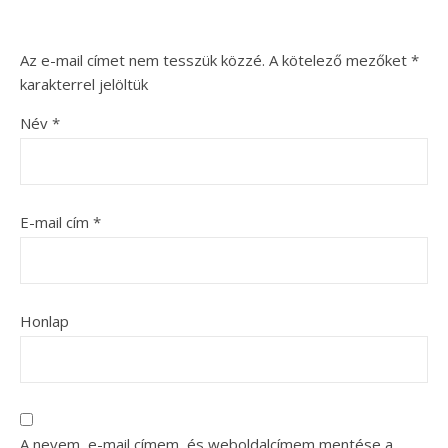
Az e-mail címet nem tesszük közzé.
A kötelező mezőket
*
karakterrel jelöltük
Név
*
E-mail cím
*
Honlap
A nevem, e-mail címem, és weboldalcímem mentése a