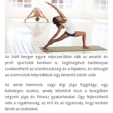
Az SMR henger egyre népszerűbbé válik az amatőr és
profi sportolók körében is. Segítségével hatékonyan
csökkenthető az izomfeszültség és a fájdalom, és elősegíti
az izomrostok helyreállását egy kimerítő edzés után.
Az aerial hammock, vagy légi jóga függőágy, egy
különleges eszköz, amely lehetővé teszi a levegőben
végzett jóga és fitnesz gyakorlatokat. Úgy fejleszthető
vele a rugalmasság, az erő és az egyensúly, hogy közben
kíméli az ízületeket.