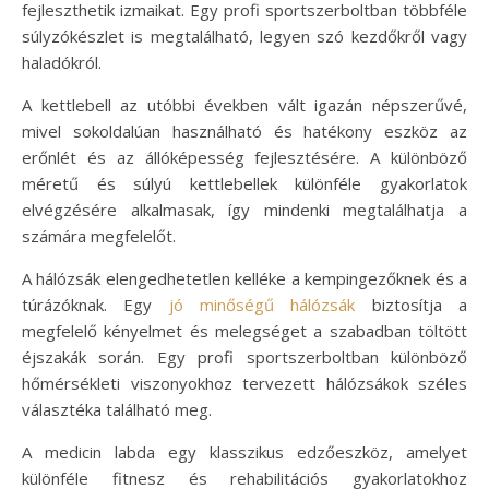
fejleszthetik izmaikat. Egy profi sportszerboltban többféle
súlyzókészlet is megtalálható, legyen szó kezdőkről vagy
haladókról.
A kettlebell az utóbbi években vált igazán népszerűvé,
mivel sokoldalúan használható és hatékony eszköz az
erőnlét és az állóképesség fejlesztésére. A különböző
méretű és súlyú kettlebellek különféle gyakorlatok
elvégzésére alkalmasak, így mindenki megtalálhatja a
számára megfelelőt.
A hálózsák elengedhetetlen kelléke a kempingezőknek és a
túrázóknak. Egy
jó minőségű hálózsák
biztosítja a
megfelelő kényelmet és melegséget a szabadban töltött
éjszakák során. Egy profi sportszerboltban különböző
hőmérsékleti viszonyokhoz tervezett hálózsákok széles
választéka található meg.
A medicin labda egy klasszikus edzőeszköz, amelyet
különféle fitnesz és rehabilitációs gyakorlatokhoz