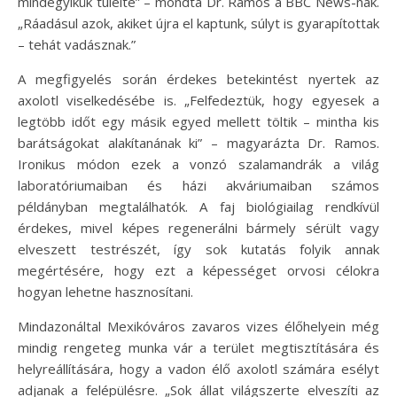
mindegyikük túlélte” – mondta Dr. Ramos a BBC News-nak.
„Ráadásul azok, akiket újra el kaptunk, súlyt is gyarapítottak
– tehát vadásznak.”
A megfigyelés során érdekes betekintést nyertek az
axolotl viselkedésébe is. „Felfedeztük, hogy egyesek a
legtöbb időt egy másik egyed mellett töltik – mintha kis
barátságokat alakítanának ki” – magyarázta Dr. Ramos.
Ironikus módon ezek a vonzó szalamandrák a világ
laboratóriumaiban és házi akváriumaiban számos
példányban megtalálhatók. A faj biológiailag rendkívül
érdekes, mivel képes regenerálni bármely sérült vagy
elveszett testrészét, így sok kutatás folyik annak
megértésére, hogy ezt a képességet orvosi célokra
hogyan lehetne hasznosítani.
Mindazonáltal Mexikóváros zavaros vizes élőhelyein még
mindig rengeteg munka vár a terület megtisztítására és
helyreállítására, hogy a vadon élő axolotl számára esélyt
adjanak a felépülésre. „Sok állat világszerte elveszíti az