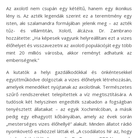
Az axolotl nem csupán egy kétéltű, hanem egy ikonikus
lény is. Az azték legendák szerint ez a teremtmény egy
isten, aki szalamandra formájában jelenik meg – az azték
tűz- és villámtitán, Xolotl, álcázva. Dr. Zambrano
hozzátette: „Ha képesek vagyunk helyreállítani ezt a vizes
élőhelyet és visszavezetni az axolotl populációját egy több
mint 20 milliós városba, akkor reményt adhatunk az
emberiségnek.”
A kutatók a helyi gazdálkodókkal és önkéntesekkel
együttműködve dolgoztak a vizes élőhelyek létrehozásán,
amelyek menedéket nyújtanak az axolotlnak. Természetes
szűrő rendszereket telepítettek a víz megtisztítására. A
tudósok két helyszínen engedték szabadon a fogságban
tenyésztett állataikat – az egyik Xochimilcóban, a másik
pedig egy elhagyott kőbányában, amely az évek során
„mesterséges vizes élőhellyé” alakult. Minden állatot rádió
nyomkövető eszközzel láttak el. „A csodálatos hír az, hogy