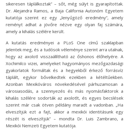
sikeresen táplálkoztak” – sőt, még súlyt is gyarapítottak.
Dr. Alejandra Ramos, a Baja California Autonóm Egyetem
kutatója szerint ez egy „lenyűgöző eredmény”, amely
reményt adhat a jövőre nézve egy olyan faj számára,
amely a kihalás szélére került.
A kutatás eredményei a PLoS One című szaklapban
jelentek meg, és a tudósok véleménye szerint arra utalnak,
hogy az axolotl visszaállítható az őshonos élőhelyére. A
Xochimilco vizei, amelyeket hagyományos mezőgazdasági
gyakorlatok formáltak és a hegyekből érkező forrásvíz
táplált, egykor bővelkedtek ezekben a kétéltűekben.
Azonban Mexikóváros növekedésével párhuzamosan a
városiasodás, a szennyezés és más nyomásfaktorok a
kihalás szélére sodorták az axolotlt, és egyes becslések
szerint már csak ötven példány maradt a vadonban. „Ha
elveszítjük ezt a fajt, akkor a mexikói identitásunk egy
részét is elveszítjük” – mondta Dr. Luis Zambrano, a
Mexikói Nemzeti Egyetem kutatója.