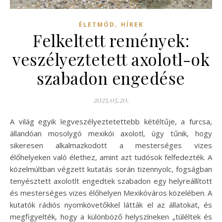
,
ÉLETMÓD
HÍREK
Felkeltett remények:
veszélyeztetett axolotl-ok
szabadon engedése
2025.05.20.
A világ egyik legveszélyeztetettebb kétéltűje, a furcsa,
állandóan mosolygó mexikói axolotl, úgy tűnik, hogy
sikeresen alkalmazkodott a mesterséges vizes
élőhelyeken való élethez, amint azt tudósok felfedezték. A
közelmúltban végzett kutatás során tizennyolc, fogságban
tenyésztett axolotlt engedtek szabadon egy helyreállított
és mesterséges vizes élőhelyen Mexikóváros közelében. A
kutatók rádiós nyomkövetőkkel látták el az állatokat, és
megfigyelték, hogy a különböző helyszíneken „túléltek és