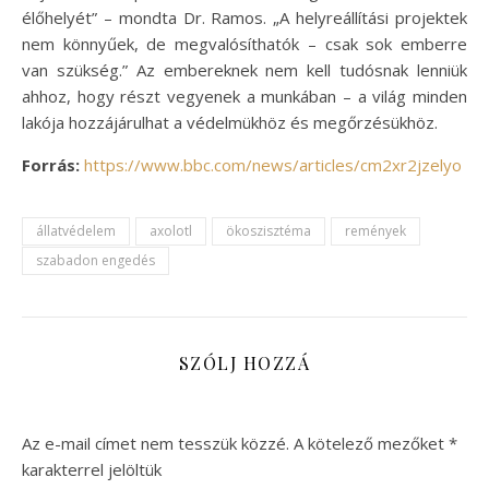
élőhelyét” – mondta Dr. Ramos. „A helyreállítási projektek
nem könnyűek, de megvalósíthatók – csak sok emberre
van szükség.” Az embereknek nem kell tudósnak lenniük
ahhoz, hogy részt vegyenek a munkában – a világ minden
lakója hozzájárulhat a védelmükhöz és megőrzésükhöz.
Forrás:
https://www.bbc.com/news/articles/cm2xr2jzelyo
állatvédelem
axolotl
ökoszisztéma
remények
szabadon engedés
SZÓLJ HOZZÁ
Az e-mail címet nem tesszük közzé.
A kötelező mezőket
*
karakterrel jelöltük