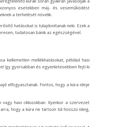
éregtelenítő kúrák során gyakran javasolják a
tt bizonyos esetekben máj- és veseműködést
eknek a terhelését növelik.
sítő hatásokat is tulajdonítanak neki. Ezek a
zeresen, tudatosan bánik az egészségével.
sa kellemetlen mellékhatásokat, például hasi
el így gyorsabban és egyenletesebben fejti ki
ajd elfogyasztanak. Fontos, hogy a kúra ideje
 vagy havi ciklusokban. Ilyenkor a szervezet
arra, hogy a kúra ne tartson túl hosszú ideig,