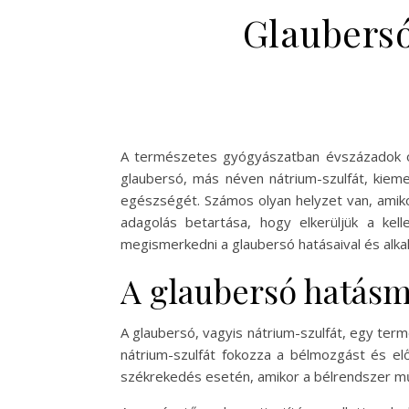
Glaubersó
A természetes gyógyászatban évszázadok ót
glaubersó, más néven nátrium-szulfát, kiem
egészségét. Számos olyan helyzet van, amikor
adagolás betartása, hogy elkerüljük a ke
megismerkedni a glaubersó hatásaival és alka
A glaubersó hatásm
A glaubersó, vagyis nátrium-szulfát, egy term
nátrium-szulfát fokozza a bélmozgást és elő
székrekedés esetén, amikor a bélrendszer mű