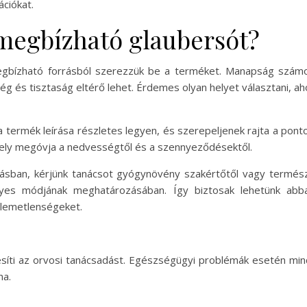
ciókat.
megbízható glaubersót?
egbízható forrásból szerezzük be a terméket. Manapság szám
ég és tisztaság eltérő lehet. Érdemes olyan helyet választani, 
 a termék leírása részletes legyen, és szerepeljenek rajta a ponto
mely megóvja a nedvességtől és a szennyeződésektől.
ásban, kérjünk tanácsot gyógynövény szakértőtől vagy termész
lyes módjának meghatározásában. Így biztosak lehetünk abba
lemetlenségeket.
tesíti az orvosi tanácsadást. Egészségügyi problémák esetén min
na.