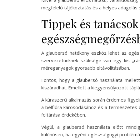
Mivel a glaubersó erős hatású, várandósság,
megfelelő tájékoztatás és a helyes adagolás 
Tippek és tanácsok
egészségmegőrzés
A glaubersó hatékony eszköz lehet az egés
szervezetünknek szüksége van egy kis „rás
méreganyagok gyorsabb eltávolításában.
Fontos, hogy a glaubersó használata mellett
kiszáradhat. Emellett a kiegyensúlyozott táp
A kúraszerű alkalmazás során érdemes figyeln
a bélflóra károsodásához és a természetes 
feltárása érdekében.
Végül, a glaubersó használata előtt mindi
különösen, ha egyéni egészségügyi problémái