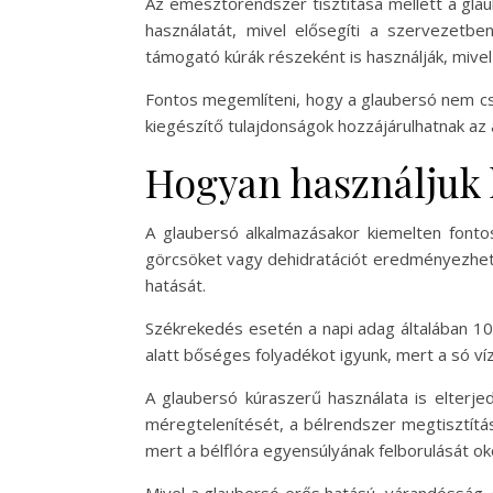
Az emésztőrendszer tisztítása mellett a glau
használatát, mivel elősegíti a szervezetb
támogató kúrák részeként is használják, mivel
Fontos megemlíteni, hogy a glaubersó nem csa
kiegészítő tulajdonságok hozzájárulhatnak az 
Hogyan használjuk 
A glaubersó alkalmazásakor kiemelten fontos
görcsöket vagy dehidratációt eredményezhet. 
hatását.
Székrekedés esetén a napi adag általában 10-
alatt bőséges folyadékot igyunk, mert a só v
A glaubersó kúraszerű használata is elterje
méregtelenítését, a bélrendszer megtisztításá
mert a bélflóra egyensúlyának felborulását ok