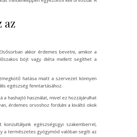
tát mindenképpen egyeztetni kell orvossal. A
z az
Elsősorban akkor érdemes bevetni, amikor a
őszakos böjt vagy diéta mellett segíthet a
 vízmegkötő hatása miatt a szervezet könnyen
ális egészség fenntartásához.
 a hashajtó használat, mivel ez hozzájárulhat
n, érdemes orvoshoz fordulni a kiváltó okok
t konzultáljunk egészségügyi szakemberrel,
ogy a természetes gyógymód valóban segíti az