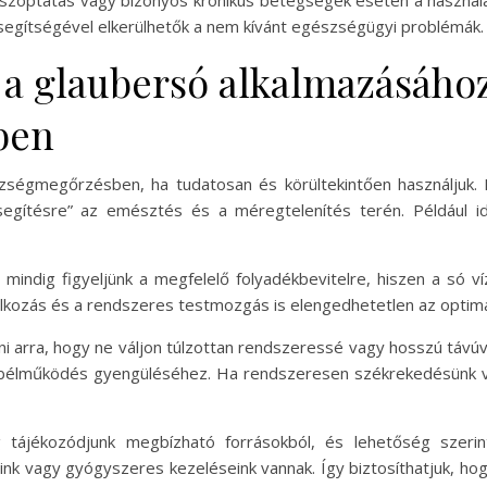
 szoptatás vagy bizonyos krónikus betegségek esetén a használa
segítségével elkerülhetők a nem kívánt egészségügyi problémák.
 a glaubersó alkalmazásáho
ben
zségmegőrzésben, ha tudatosan és körültekintően használjuk. 
egítésre” az emésztés és a méregtelenítés terén. Például id
 mindig figyeljünk a megfelelő folyadékbevitelre, hiszen a só
lálkozás és a rendszeres testmozgás is elengedhetetlen az optim
i arra, hogy ne váljon túlzottan rendszeressé vagy hosszú távúvá
bélműködés gyengüléséhez. Ha rendszeresen székrekedésünk va
g tájékozódjunk megbízható forrásokból, és lehetőség szerin
nk vagy gyógyszeres kezeléseink vannak. Így biztosíthatjuk, h