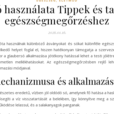
,
EGÉSZSÉG
ÉLETMÓD
 használata Tippek és t
egészségmegőrzéshez
2026.01.16.
a használnak különböző ásványokat és sókat különféle egészs
elkedő helyet foglal el, hiszen hatékonyan támogatja a szerv
 a glaubersó alkalmazása jótékony hatással lehet a testi jólétr
llemetlen mellékhatásokat. Az egészségmegőrzésben rejlő l
lmazási módjaival.
echanizmusa és alkalmazási
észetes eredetű, vízben jól oldódó só, amelynek fő hatása a has
segíti a víz visszatartását a belekben, így könnyítve meg a szé
ködése lelassul, és a salakanyagok panganak.