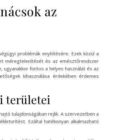
anácsok az
égügyi problémák enyhítésére. Ezek közül a
ezet méregtelenítését és az emésztőrendszer
e, ugyanakkor fontos a helyes használat és az
ehetőségek kihasználása érdekében érdemes
 területei
hajtó tulajdonságában rejlik. A szervezetben a
kletürítést. Ezáltal hatékonyan alkalmazható