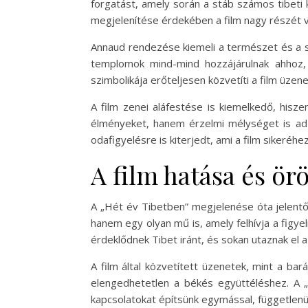
forgatást, amely során a stáb számos tibeti 
megjelenítése érdekében a film nagy részét va
Annaud rendezése kiemeli a természet és a spi
templomok mind-mind hozzájárulnak ahhoz,
szimbolikája erőteljesen közvetíti a film üzen
A film zenei aláfestése is kiemelkedő, hisze
élményeket, hanem érzelmi mélységet is ad
odafigyelésre is kiterjedt, ami a film sikeréhez
A film hatása és ör
A „Hét év Tibetben” megjelenése óta jelentős
hanem egy olyan mű is, amely felhívja a figyel
érdeklődnek Tibet iránt, és sokan utaznak el 
A film által közvetített üzenetek, mint a bar
elengedhetetlen a békés együttéléshez. A 
kapcsolatokat építsünk egymással, függetlenü