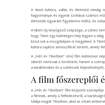
A tibeti kultúra, vallás és életmód mindig 
hagyományai és egyedi szokásai számos művés
életvitele egyaránt figyelemre méltó, és soka
A tibeti táj lenyűgöző szépsége, a színes te
hogy Tibet egy különleges hely legyen a világ
közül sok a mozgóképen is megjelent. A Tibetb
kultúra sajátos atmoszférát teremt, amely fe
A „Hét év Tibetben” című film különösen néps
sikerét nemcsak a története, hanem a szerep
a karaktereket és a színészek teljesítményét, í
A film főszereplői 
A „Hét év Tibetben” film központi szereplője 
a filmnek, amely a felfedezésről, a barátságról
találja magát Tibetben, ahol az ottani emberek