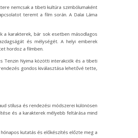
aktere nemcsak a tibeti kultúra szimbólumaként
kapcsolatot teremt a film során. A Dalai Láma
 Ezek a karakterek, bár sok esetben másodlagos
a gazdagságát és mélységét. A helyi emberek
tet hordoz a filmben.
s Tenzin Nyima közötti interakciók és a tibeti
a rendezés gondos kiválasztása lehetővé tette,
naud stílusa és rendezési módszerei különösen
ítése és a karakterek mélyebb feltárása mind
bb hónapos kutatás és előkészítés előzte meg a