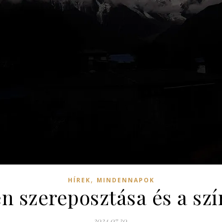
,
HÍREK
MINDENNAPOK
n szereposztása és a sz
2024.07.30.