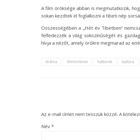
A film öröksége abban is megmutatkozik, hogy
sokan kezdtek el foglalkozni a tibeti nép sorsá
Összességében a „Hét év Tibetben” nemcsak 
felfedezzék a világ sokszínűségét és gazdag
hívja a nézőt, amely örökre megmarad az em
dráma
filmtörténet
hátterek
kultúra
Az e-mail címet nem tesszük közzé.
A kötele
Név
*