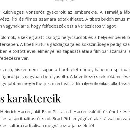
is különleges vonzerőt gyakorolt az emberekre. A Himalája láb
z, író és filmes számára adtak ihletet. A tibeti buddhizmus mél
n vágynak arra, hogy felfedezzék ezt a varázslatos világot.
mplomok, a kék ég alatt csillogó hegycsúcsok és a helyi emberek
 térképén. A tibeti kultúra gazdagsága és sokszínűsége pedig sz
en eltöltött évek élményei és tapasztalatai a filmipar számára is
lfedezésre vár.
zerű, hiszen nem csupán a tibeti életmódot, hanem a spirituali
lőgárdája is nagyban befolyásolta. A következő szekciókban rész
gy jobban megérthetjük, miért vált a film ilyen ikonikus alkotássá
és karaktereik
Heinrich Harrer, akit Brad Pitt alakít. Harrer valódi története és
 és a spiritualitásról szól. Brad Pitt lenyűgöző alakítással hozza
 és kultúra radikálisan megváltoztatja az életét.