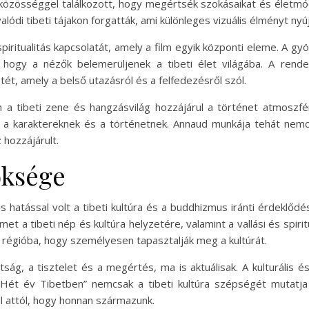
közösséggel találkozott, hogy megértsék szokásaikat és életmódju
lódi tibeti tájakon forgatták, ami különleges vizuális élményt ny
ritualitás kapcsolatát, amely a film egyik központi eleme. A gyö
 hogy a nézők belemerüljenek a tibeti élet világába. A rend
etét, amely a belső utazásról és a felfedezésről szól.
n a tibeti zene és hangzásvilág hozzájárul a történet atmoszfé
 a karaktereknek és a történetnek. Annaud munkája tehát nemc
 hozzájárult.
öksége
 hatással volt a tibeti kultúra és a buddhizmus iránti érdeklődé
met a tibeti nép és kultúra helyzetére, valamint a vallási és spir
a régióba, hogy személyesen tapasztalják meg a kultúrát.
átság, a tisztelet és a megértés, ma is aktuálisak. A kulturális é
„Hét év Tibetben” nemcsak a tibeti kultúra szépségét mutatj
l attól, hogy honnan származunk.