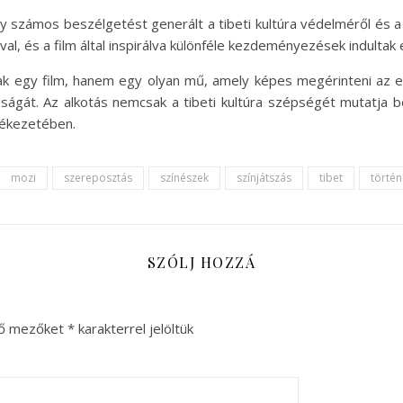
 számos beszélgetést generált a tibeti kultúra védelméről és a 
val, és a film által inspirálva különféle kezdeményezések indultak 
egy film, hanem egy olyan mű, amely képes megérinteni az em
ságát. Az alkotás nemcsak a tibeti kultúra szépségét mutatja be
lékezetében.
mozi
szereposztás
színészek
színjátszás
tibet
történ
SZÓLJ HOZZÁ
ző mezőket
*
karakterrel jelöltük