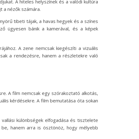
kat. A hiteles helyszínek és a valódi kultúra
újt a nézők számára.
nyörű tibeti tájak, a havas hegyek és a színes
ező ügyesen bánik a kamerával, és a képek
rájához. A zene nemcsak kiegészíti a vizuális
sak a rendezésre, hanem a részletekre való
sre. A film nemcsak egy szórakoztató alkotás,
ituális kérdésekre. A film bemutatása óta sokan
s vallási különbségek elfogadása és tisztelete
a be, hanem arra is ösztönöz, hogy mélyebb