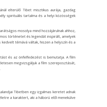
ánál elterülő Tibet misztikus aurája, gazdag
y spirituális tartalma és a helyi közösségek
 barátságos mosolya mind hozzájárulnak ahhoz,
ámos történetet és legendát inspirált, amelyek
 kedvelt témává váltak, hiszen a helyszín és a
tást és az önfelfedezést is bemutatja. A film
letesen megvizsgáljuk a film szereposztását,
.
 kalandjai Tibetben egy izgalmas keretet adnak
 életre a karaktert, aki a háború elől menekülve