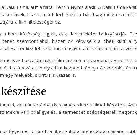
a Dalai Láma, akit a fiatal Tenzin Nyima alakít. A Dalai Láma kar
s képviseli, hiszen a két férfi közötti barátság mély érzelmi 
zájárul a film hitelességéhez.
uk a tibeti közösség tagjait, akik Harrer életét befolyásolják.
örténet szempontjából, hiszen ők képviselik a tibeti kultúr
n áll Harrer kezdeti szkepticizmusával, ami szintén fontos üzene
sítmények hozzájárulnak a film érzelmi mélységéhez. Brad Pitt é
közötti találkozást, amely a film központi témája. A szereplők és 
m egy mélyebb, spirituális utazás is.
 készítése
nnaud, aki már korábban is számos sikeres filmet készített. An
 részletekre való odafigyelés, a természet szépségeinek megörök
nös figyelmet fordított a tibeti kultúra hiteles ábrázolására. Tö