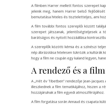
A filmben Harrer mellett fontos szerepet kap 
jelenik meg, hanem Harrer belső fejlődését i
bemutatása hiteles és tiszteletteljes, ami hoz
A film további fontos szereplői között találj
szerepet játszanak, jelentőségteljesek a t
barátságos és nyitott hozzáállása kontrasztba
A szereplők közötti kémia és a színészi telje
nép ábrázolása hitelesen tükrözik a kultúrák 
hogy a film ne csupán egy kaland legyen, hane
A rendező és a film
A „Hét év Tibetben” rendezője Jean-Jacques A
illeszkednek a film tematikájához, hiszen a
hozzájárulnak a film egyedi atmoszférájához.
A film forgatása során Annaud és csapata külö