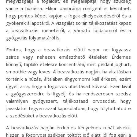
megvizsgálja a fogaidat, és megállapítja, hogy szükség
van-e a húzásra. Ekkor panoráma röntgent is készíthet,
hogy pontos képet kapjon a fogak elhelyezkedéséről és a
gyökerek állapotáról. A vizsgálat során tájékoztatást kapsz
a beavatkozás menetéről, a várható fájdalomról és a
gyógyulás folyamatáról is.
Fontos, hogy a beavatkozás előtti napon ne fogyassz
zsíros vagy nehezen emészthető ételeket. Érdemes
könnyű, tápláló ételekre koncentrálni, mint például joghurt,
smoothie vagy leves. A beavatkozás napján, ha altatásban
történik a húzás, általában éhgyomorra kell érkezni, ezért
ügyelj arra, hogy a fogorvos utasításait kövesd. Ezen kívül
a gyógyszereidre is figyelj, és ha rendszeresen szedsz
valamilyen gyógyszert, tájékoztasd orvosodat, hogy
javaslatot tegyen azzal kapcsolatban, hogy folytathatod-e
a szedésüket a beavatkozás előtt.
A beavatkozás napján érdemes kényelmes ruhát viselni,
hiszen a fogorvosi székben töltött idő alatt jól fog esni a