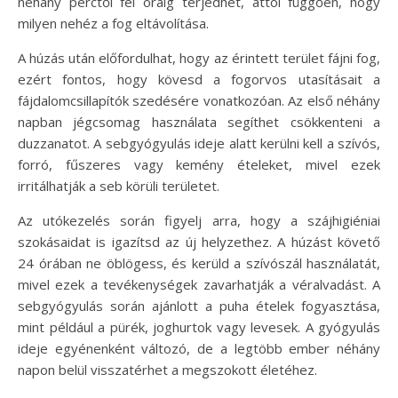
néhány perctől fél óráig terjedhet, attól függően, hogy
milyen nehéz a fog eltávolítása.
A húzás után előfordulhat, hogy az érintett terület fájni fog,
ezért fontos, hogy kövesd a fogorvos utasításait a
fájdalomcsillapítók szedésére vonatkozóan. Az első néhány
napban jégcsomag használata segíthet csökkenteni a
duzzanatot. A sebgyógyulás ideje alatt kerülni kell a szívós,
forró, fűszeres vagy kemény ételeket, mivel ezek
irritálhatják a seb körüli területet.
Az utókezelés során figyelj arra, hogy a szájhigiéniai
szokásaidat is igazítsd az új helyzethez. A húzást követő
24 órában ne öblögess, és kerüld a szívószál használatát,
mivel ezek a tevékenységek zavarhatják a véralvadást. A
sebgyógyulás során ajánlott a puha ételek fogyasztása,
mint például a pürék, joghurtok vagy levesek. A gyógyulás
ideje egyénenként változó, de a legtöbb ember néhány
napon belül visszatérhet a megszokott életéhez.