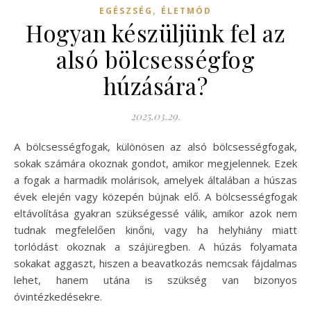
,
EGÉSZSÉG
ÉLETMÓD
Hogyan készüljünk fel az
alsó bölcsességfog
húzására?
2025.03.29.
A bölcsességfogak, különösen az alsó bölcsességfogak,
sokak számára okoznak gondot, amikor megjelennek. Ezek
a fogak a harmadik molárisok, amelyek általában a húszas
évek elején vagy közepén bújnak elő. A bölcsességfogak
eltávolítása gyakran szükségessé válik, amikor azok nem
tudnak megfelelően kinőni, vagy ha helyhiány miatt
torlódást okoznak a szájüregben. A húzás folyamata
sokakat aggaszt, hiszen a beavatkozás nemcsak fájdalmas
lehet, hanem utána is szükség van bizonyos
óvintézkedésekre.