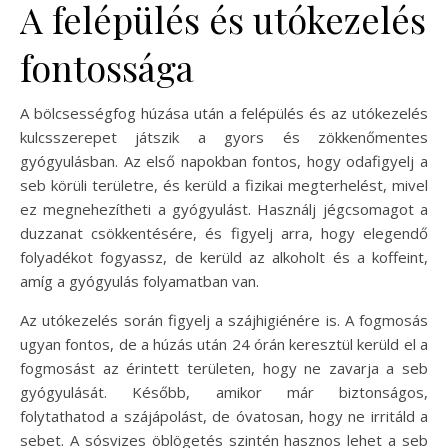
A felépülés és utókezelés
fontossága
A bölcsességfog húzása után a felépülés és az utókezelés
kulcsszerepet játszik a gyors és zökkenőmentes
gyógyulásban. Az első napokban fontos, hogy odafigyelj a
seb körüli területre, és kerüld a fizikai megterhelést, mivel
ez megnehezítheti a gyógyulást. Használj jégcsomagot a
duzzanat csökkentésére, és figyelj arra, hogy elegendő
folyadékot fogyassz, de kerüld az alkoholt és a koffeint,
amíg a gyógyulás folyamatban van.
Az utókezelés során figyelj a szájhigiénére is. A fogmosás
ugyan fontos, de a húzás után 24 órán keresztül kerüld el a
fogmosást az érintett területen, hogy ne zavarja a seb
gyógyulását. Később, amikor már biztonságos,
folytathatod a szájápolást, de óvatosan, hogy ne irritáld a
sebet. A sósvizes öblögetés szintén hasznos lehet a seb