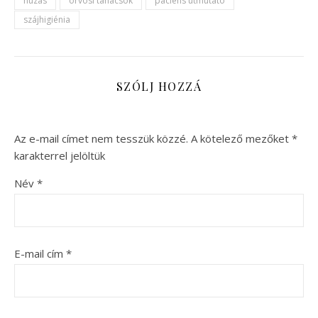
húzás
orvosi tanácsok
páciens útmutató
szájhigiénia
SZÓLJ HOZZÁ
Az e-mail címet nem tesszük közzé.
A kötelező mezőket
*
karakterrel jelöltük
Név
*
E-mail cím
*