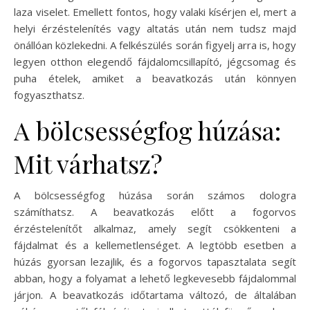
laza viselet. Emellett fontos, hogy valaki kísérjen el, mert a
helyi érzéstelenítés vagy altatás után nem tudsz majd
önállóan közlekedni. A felkészülés során figyelj arra is, hogy
legyen otthon elegendő fájdalomcsillapító, jégcsomag és
puha ételek, amiket a beavatkozás után könnyen
fogyaszthatsz.
A bölcsességfog húzása:
Mit várhatsz?
A bölcsességfog húzása során számos dologra
számíthatsz. A beavatkozás előtt a fogorvos
érzéstelenítőt alkalmaz, amely segít csökkenteni a
fájdalmat és a kellemetlenséget. A legtöbb esetben a
húzás gyorsan lezajlik, és a fogorvos tapasztalata segít
abban, hogy a folyamat a lehető legkevesebb fájdalommal
járjon. A beavatkozás időtartama változó, de általában