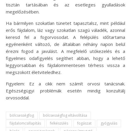
tisztán tartásában és az esetleges gyulladások
megelőzésében.
Ha bármilyen szokatlan tünetet tapasztalsz, mint például
erős fájdalom, láz vagy szokatlan szagú váladék, azonnal
keresd fel a fogorvosodat. A felépülés időtartama
egyénenként változó, de általában néhány napon belül
érezni fogod a javulást. A megfelelő utókezelés és a
figyelmes odafigyelés segíthet abban, hogy a lehető
leggyorsabban és fájdalommentesen térhess vissza a
megszokott életviteledhez.
Figyelem: Ez a cikk nem számít orvosi tanácsnak.
Egészségügyi problémák esetén mindig konzultálj
orvosoddal.
bölcsességfog
bölcsességfog eltávolítása
fájdalomcsillapítás
felkészülés
fogászat
gyógyulás