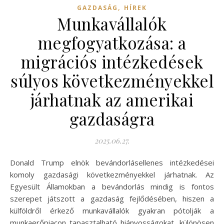
,
GAZDASÁG
HÍREK
Munkavállalók
megfogyatkozása: a
migrációs intézkedések
súlyos következményekkel
járhatnak az amerikai
gazdaságra
2025.06.27.
Donald Trump elnök bevándorlásellenes intézkedései
komoly gazdasági következményekkel járhatnak. Az
Egyesült Államokban a bevándorlás mindig is fontos
szerepet játszott a gazdaság fejlődésében, hiszen a
külföldről érkező munkavállalók gyakran pótolják a
munkaerőpiacon tapasztalható hiányosságokat, különösen