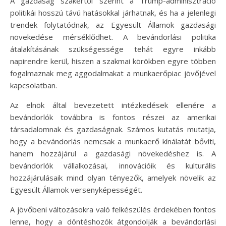
A gazdaság szakértői szerint a Trump-adminisztráció
politikái hosszú távú hatásokkal járhatnak, és ha a jelenlegi
trendek folytatódnak, az Egyesült Államok gazdasági
növekedése mérséklődhet. A bevándorlási politika
átalakításának szükségessége tehát egyre inkább
napirendre kerül, hiszen a szakmai körökben egyre többen
fogalmaznak meg aggodalmakat a munkaerőpiac jövőjével
kapcsolatban.
Az elnök által bevezetett intézkedések ellenére a
bevándorlók továbbra is fontos részei az amerikai
társadalomnak és gazdaságnak. Számos kutatás mutatja,
hogy a bevándorlás nemcsak a munkaerő kínálatát bővíti,
hanem hozzájárul a gazdasági növekedéshez is. A
bevándorlók vállalkozásai, innovációik és kulturális
hozzájárulásaik mind olyan tényezők, amelyek növelik az
Egyesült Államok versenyképességét.
A jövőbeni változásokra való felkészülés érdekében fontos
lenne, hogy a döntéshozók átgondolják a bevándorlási