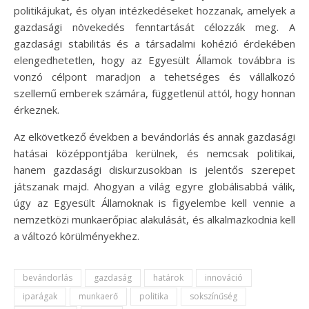
politikájukat, és olyan intézkedéseket hozzanak, amelyek a
gazdasági növekedés fenntartását célozzák meg. A
gazdasági stabilitás és a társadalmi kohézió érdekében
elengedhetetlen, hogy az Egyesült Államok továbbra is
vonzó célpont maradjon a tehetséges és vállalkozó
szellemű emberek számára, függetlenül attól, hogy honnan
érkeznek.
Az elkövetkező években a bevándorlás és annak gazdasági
hatásai középpontjába kerülnek, és nemcsak politikai,
hanem gazdasági diskurzusokban is jelentős szerepet
játszanak majd. Ahogyan a világ egyre globálisabbá válik,
úgy az Egyesült Államoknak is figyelembe kell vennie a
nemzetközi munkaerőpiac alakulását, és alkalmazkodnia kell
a változó körülményekhez.
bevándorlás
gazdaság
határok
innováció
iparágak
munkaerő
politika
sokszínűség