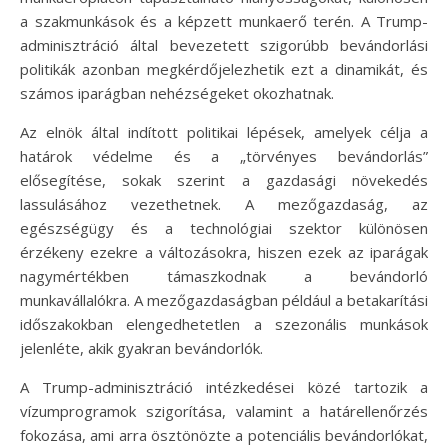
a szakmunkások és a képzett munkaerő terén. A Trump-
adminisztráció által bevezetett szigorúbb bevándorlási
politikák azonban megkérdőjelezhetik ezt a dinamikát, és
számos iparágban nehézségeket okozhatnak.
Az elnök által indított politikai lépések, amelyek célja a
határok védelme és a „törvényes bevándorlás”
elősegítése, sokak szerint a gazdasági növekedés
lassulásához vezethetnek. A mezőgazdaság, az
egészségügy és a technológiai szektor különösen
érzékeny ezekre a változásokra, hiszen ezek az iparágak
nagymértékben támaszkodnak a bevándorló
munkavállalókra. A mezőgazdaságban például a betakarítási
időszakokban elengedhetetlen a szezonális munkások
jelenléte, akik gyakran bevándorlók.
A Trump-adminisztráció intézkedései közé tartozik a
vízumprogramok szigorítása, valamint a határellenőrzés
fokozása, ami arra ösztönözte a potenciális bevándorlókat,