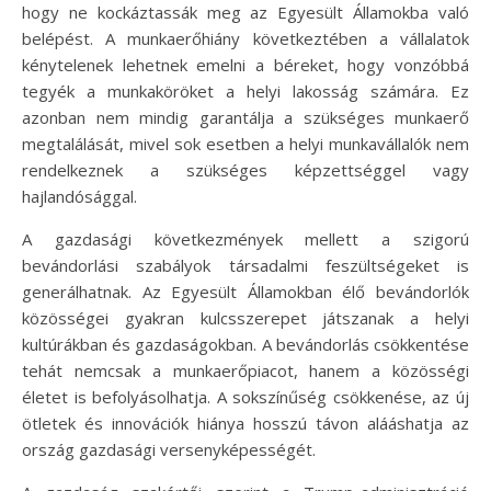
hogy ne kockáztassák meg az Egyesült Államokba való
belépést. A munkaerőhiány következtében a vállalatok
kénytelenek lehetnek emelni a béreket, hogy vonzóbbá
tegyék a munkaköröket a helyi lakosság számára. Ez
azonban nem mindig garantálja a szükséges munkaerő
megtalálását, mivel sok esetben a helyi munkavállalók nem
rendelkeznek a szükséges képzettséggel vagy
hajlandósággal.
A gazdasági következmények mellett a szigorú
bevándorlási szabályok társadalmi feszültségeket is
generálhatnak. Az Egyesült Államokban élő bevándorlók
közösségei gyakran kulcsszerepet játszanak a helyi
kultúrákban és gazdaságokban. A bevándorlás csökkentése
tehát nemcsak a munkaerőpiacot, hanem a közösségi
életet is befolyásolhatja. A sokszínűség csökkenése, az új
ötletek és innovációk hiánya hosszú távon alááshatja az
ország gazdasági versenyképességét.