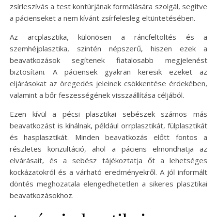
zsírleszívás a test kontúrjának formálására szolgál, segítve
a pácienseket a nem kívánt zsírfelesleg eltüntetésében.
Az arcplasztika, különösen a ráncfeltöltés és a
szemhéjplasztika, szintén népszerű, hiszen ezek a
beavatkozások segítenek fiatalosabb megjelenést
biztosítani. A páciensek gyakran keresik ezeket az
eljárásokat az öregedés jeleinek csökkentése érdekében,
valamint a bőr feszességének visszaállítása céljából.
Ezen kívül a pécsi plasztikai sebészek számos más
beavatkozást is kínálnak, például orrplasztikát, fülplasztikát
és hasplasztikát. Minden beavatkozás előtt fontos a
részletes konzultáció, ahol a páciens elmondhatja az
elvárásait, és a sebész tájékoztatja őt a lehetséges
kockázatokról és a várható eredményekről. A jól informált
döntés meghozatala elengedhetetlen a sikeres plasztikai
beavatkozásokhoz.