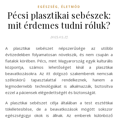
,
EGÉSZSÉG
ÉLETMÓD
Pécsi plasztikai sebészek:
mit érdemes tudni róluk?
2025.03.27.
A plasztikai sebészet népszerűsége az utóbbi
évtizedekben folyamatosan növekszik, és nem csupán a
fiatalok körében. Pécs, mint Magyarország egyik kulturális
központja, számos lehetőséget kínál a plasztikai
beavatkozásokra. Az itt dolgozó szakemberek nemcsak
széleskörű tapasztalattal rendelkeznek, hanem a
legmodernebb technológiákat is alkalmazzák, biztosítva
ezzel a páciensek elégedettségét és biztonságát.
A plasztikai sebészet célja általában a test esztétikai
tökéletesítése, de a beavatkozások mögött sokszor
egészségügyi okok is állnak. Az emberek különböző