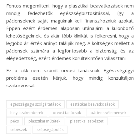
Fontos megemlíteni, hogy a plasztikai beavatkozások nem
mindig fedezhetők egészségbiztosítással, így a
pácienseknek saját maguknak kell finanszírozniuk azokat.
Éppen ezért érdemes alaposan utánajárni a különböző
lehetőségeknek, és akár több klinikát is felkeresni, hogy a
legjobb ár-érték arányt találják meg. A költségek mellett a
páciensek számára a legfontosabb a biztonság és az
elégedettség, ezért érdemes körültekintően választani.
Ez a cikk nem számít orvosi tanácsnak. Egészségügyi
probléma esetén kérjük, hogy mindig konzultáljon
szakorvossal.
egészségügyi szolgáltatások
esztétikai beavatkozások
helyi szakemberek
orvosi tanácsok
páciens vélemények
pécs
plasztikai műtétek
plasztikai sebészet
sebészek
szépségápolás