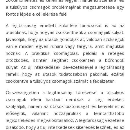
a túlsúlyos csomagok problémájának megszüntetése egy
fontos lépés e cél elérése felé.
A légitársaság emellett különféle tanácsokat is ad az
utasoknak, hogy hogyan csökkenthetik a csomagjaik súlyát.
Javasolják, hogy az utasok gondolják át, valóban szükségük
van-e minden egyes ruhára vagy tárgyra, amit magukkal
hoznak. A praktikus csomagolás, például a réteges
öltözködés, szintén segíthet csökkenteni a bőröndök
súlyát. Az új intézkedések bevezetésével a légitársaság
reméli, hogy az utasok tudatosabban pakolnak, ezáltal
csökkentve a túlsúlyos csomagok számát a fedélzeten.
Összességében a légitársaság törekvései a túlsúlyos
csomagok elleni harcban nemcsak a cég érdekeit
szolgálják, hanem az utasok biztonságát és kényelmét is
elősegítik, valamint hozzájárulnak a fenntarthatóbb
légiközlekedés megvalósításához. A légitársaság vezetése
bizakodó, hogy az új intézkedések sikeresek lesznek, és az