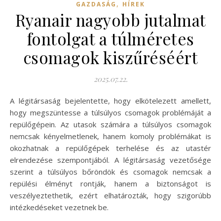
,
GAZDASÁG
HÍREK
Ryanair nagyobb jutalmat
fontolgat a túlméretes
csomagok kiszűréséért
2025.07.22.
A légitársaság bejelentette, hogy elkötelezett amellett,
hogy megszüntesse a túlsúlyos csomagok problémáját a
repülőgépein. Az utasok számára a túlsúlyos csomagok
nemcsak kényelmetlenek, hanem komoly problémákat is
okozhatnak a repülőgépek terhelése és az utastér
elrendezése szempontjából. A légitársaság vezetősége
szerint a túlsúlyos bőröndök és csomagok nemcsak a
repülési élményt rontják, hanem a biztonságot is
veszélyeztethetik, ezért elhatározták, hogy szigorúbb
intézkedéseket vezetnek be.