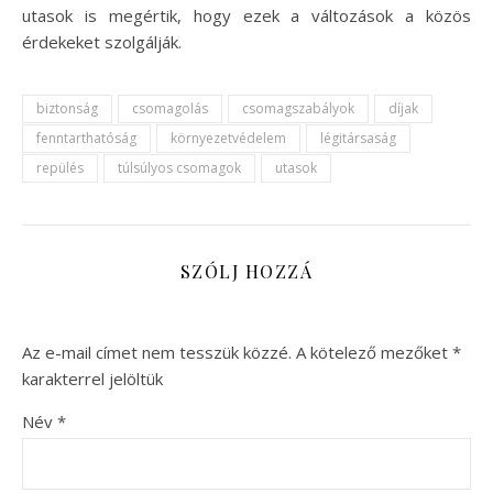
utasok is megértik, hogy ezek a változások a közös
érdekeket szolgálják.
biztonság
csomagolás
csomagszabályok
díjak
fenntarthatóság
környezetvédelem
légitársaság
repülés
túlsúlyos csomagok
utasok
SZÓLJ HOZZÁ
Az e-mail címet nem tesszük közzé.
A kötelező mezőket
*
karakterrel jelöltük
Név
*