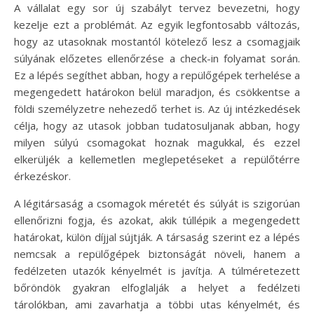
A vállalat egy sor új szabályt tervez bevezetni, hogy
kezelje ezt a problémát. Az egyik legfontosabb változás,
hogy az utasoknak mostantól kötelező lesz a csomagjaik
súlyának előzetes ellenőrzése a check-in folyamat során.
Ez a lépés segíthet abban, hogy a repülőgépek terhelése a
megengedett határokon belül maradjon, és csökkentse a
földi személyzetre nehezedő terhet is. Az új intézkedések
célja, hogy az utasok jobban tudatosuljanak abban, hogy
milyen súlyú csomagokat hoznak magukkal, és ezzel
elkerüljék a kellemetlen meglepetéseket a repülőtérre
érkezéskor.
A légitársaság a csomagok méretét és súlyát is szigorúan
ellenőrizni fogja, és azokat, akik túllépik a megengedett
határokat, külön díjjal sújtják. A társaság szerint ez a lépés
nemcsak a repülőgépek biztonságát növeli, hanem a
fedélzeten utazók kényelmét is javítja. A túlméretezett
bőröndök gyakran elfoglalják a helyet a fedélzeti
tárolókban, ami zavarhatja a többi utas kényelmét, és