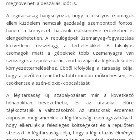
megnövelheti a beszállási időt is.
A légitársaság hangsúlyozta, hogy a túlsúlyos csomagok
elleni küzdelem nemcsak gazdasági szempontból fontos,
hanem a környezeti hatások csökkentése érdekében is
elengedhetetlen. A repülőgépek üzemanyag-fogyasztása
közvetlenül összefügg a terhelésükkel. A túlsúlyos
csomagok miatt a gépeknek több üzemanyagra van
szükségük a repülés során, ami hozzájárul a légiközlekedés
környezetterheléséhez. Ebből kifolyólag a társaság célja,
hogy a jövőben fenntarthatóbb módon működhessen, és
csökkentse a szén-dioxid-kibocsátását.
A légitársaság új szabályozásait már a következő
hónapokban bevezethetik, és az utasokat előre
tájékoztatják a változásokról. Az utasoknak érdemes
alaposan megismerniük a légitársaság csomagszabályait,
hogy elkerüljék a felesleges költségeket és a repülőtéri
stresszt. A légitársaság célja, hogy a légi utazás élménye
zökkenőmentes és kellemes legyen mindenki számára, és