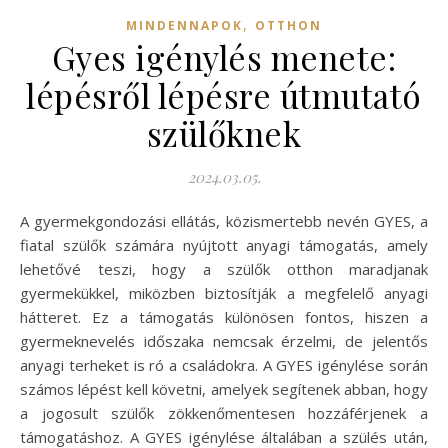
,
MINDENNAPOK
OTTHON
Gyes igénylés menete:
lépésről lépésre útmutató
szülőknek
2024.03.05.
A gyermekgondozási ellátás, közismertebb nevén GYES, a
fiatal szülők számára nyújtott anyagi támogatás, amely
lehetővé teszi, hogy a szülők otthon maradjanak
gyermekükkel, miközben biztosítják a megfelelő anyagi
hátteret. Ez a támogatás különösen fontos, hiszen a
gyermeknevelés időszaka nemcsak érzelmi, de jelentős
anyagi terheket is ró a családokra. A GYES igénylése során
számos lépést kell követni, amelyek segítenek abban, hogy
a jogosult szülők zökkenőmentesen hozzáférjenek a
támogatáshoz. A GYES igénylése általában a szülés után,