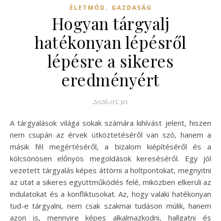
,
ÉLETMÓD
GAZDASÁG
Hogyan tárgyalj
hatékonyan lépésről
lépésre a sikeres
eredményért
2026.05.30.
A tárgyalások világa sokak számára kihívást jelent, hiszen
nem csupán az érvek ütköztetéséről van szó, hanem a
másik fél megértéséről, a bizalom kiépítéséről és a
kölcsönösen előnyös megoldások kereséséről. Egy jól
vezetett tárgyalás képes áttörni a holtpontokat, megnyitni
az utat a sikeres együttműködés felé, miközben elkerüli az
indulatokat és a konfliktusokat. Az, hogy valaki hatékonyan
tud-e tárgyalni, nem csak szakmai tudáson múlik, hanem
azon is, mennyire képes alkalmazkodni, hallgatni és