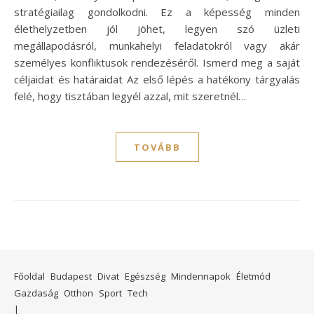
stratégiailag gondolkodni. Ez a képesség minden
élethelyzetben jól jöhet, legyen szó üzleti
megállapodásról, munkahelyi feladatokról vagy akár
személyes konfliktusok rendezéséről. Ismerd meg a saját
céljaidat és határaidat Az első lépés a hatékony tárgyalás
felé, hogy tisztában legyél azzal, mit szeretnél…
TOVÁBB
Főoldal
Budapest
Divat
Egészség
Mindennapok
Életmód
Gazdaság
Otthon
Sport
Tech