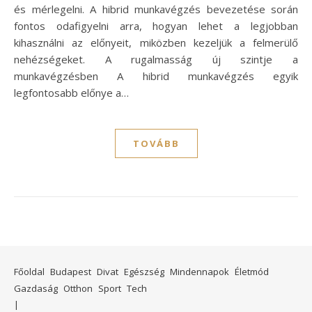
és mérlegelni. A hibrid munkavégzés bevezetése során
fontos odafigyelni arra, hogyan lehet a legjobban
kihasználni az előnyeit, miközben kezeljük a felmerülő
nehézségeket. A rugalmasság új szintje a
munkavégzésben A hibrid munkavégzés egyik
legfontosabb előnye a…
TOVÁBB
Főoldal
Budapest
Divat
Egészség
Mindennapok
Életmód
Gazdaság
Otthon
Sport
Tech