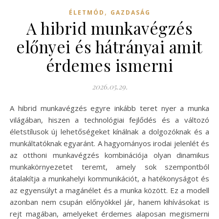
,
ÉLETMÓD
GAZDASÁG
A hibrid munkavégzés
előnyei és hátrányai amit
érdemes ismerni
2026.05.29.
A hibrid munkavégzés egyre inkább teret nyer a munka
világában, hiszen a technológiai fejlődés és a változó
életstílusok új lehetőségeket kínálnak a dolgozóknak és a
munkáltatóknak egyaránt. A hagyományos irodai jelenlét és
az otthoni munkavégzés kombinációja olyan dinamikus
munkakörnyezetet teremt, amely sok szempontból
átalakítja a munkahelyi kommunikációt, a hatékonyságot és
az egyensúlyt a magánélet és a munka között. Ez a modell
azonban nem csupán előnyökkel jár, hanem kihívásokat is
rejt magában, amelyeket érdemes alaposan megismerni