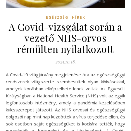
,
EGÉSZSÉG
HÍREK
A Covid-vizsgálat során a
vezető NHS-orvos
rémülten nyilatkozott
2025.10.18.
A Covid-19 világjárvány megjelenése óta az egészségügyi
rendszerek világszerte szembesültek olyan kihívásokkal,
amelyek korábban elképzelhetetlenek voltak. Az Egyesült
Királyságban a National Health Service (NHS) volt az egyik
legfontosabb intézmény, amely a pandémia kezelésében
kulcsszerepet játszott. Az NHS orvosai és egészségügyi
dolgozói nap mint nap küzdöttek a vírus terjedése ellen, és
sok esetben saját egészségüket is kockára tették, hogy
megvédjék a betegeket és a közösséget. A Covid-