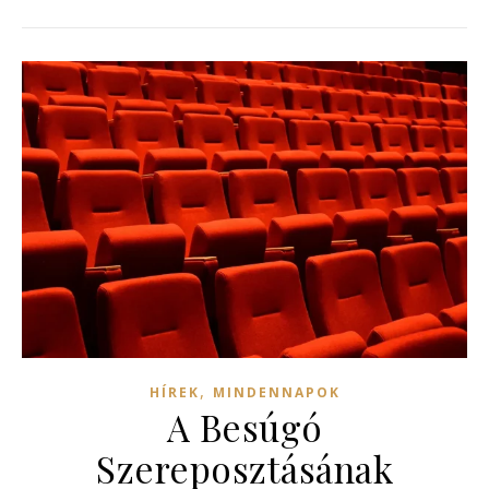
,
HÍREK
MINDENNAPOK
A Besúgó
Szereposztásának