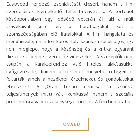
Eastwood rendezői zsenialitását dicséri, hanem a film
szereplőinek kiemelkedő teljesítményét is. A történet
középpontjában egy idősödő veterán áll, aki a múlt
árnyékaival küzd és új barátságokat köt a
szomszédságában élő fiatalokkal. A film hangulata és
mondanivalója minden korosztály számára tanulságos, így
nem meglepő, hogy a közönség és a kritika egyaránt
dicsérte a benne szereplő színészeket. A szereplők nem
csupán a karaktereikhez való hiteles alakításukkal
nyűgöztek le, hanem a történet mélyebb rétegeit is
feltárták, amely a nézőkben érzelmeket és gondolatokat
ébresztett. A „Gran Torino” nemcsak a színészi
teljesítmények miatt vált ikonikussá, hanem a szociális
problémákra való érzékenysége miatt is. A film bemutatja…
TOVÁBB