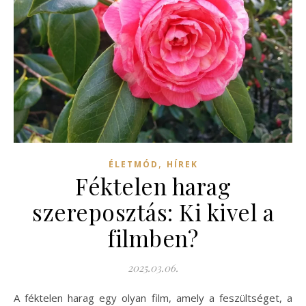
,
ÉLETMÓD
HÍREK
Féktelen harag
szereposztás: Ki kivel a
filmben?
2025.03.06.
A féktelen harag egy olyan film, amely a feszültséget, a