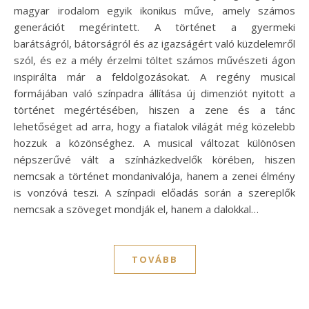
magyar irodalom egyik ikonikus műve, amely számos
generációt megérintett. A történet a gyermeki
barátságról, bátorságról és az igazságért való küzdelemről
szól, és ez a mély érzelmi töltet számos művészeti ágon
inspirálta már a feldolgozásokat. A regény musical
formájában való színpadra állítása új dimenziót nyitott a
történet megértésében, hiszen a zene és a tánc
lehetőséget ad arra, hogy a fiatalok világát még közelebb
hozzuk a közönséghez. A musical változat különösen
népszerűvé vált a színházkedvelők körében, hiszen
nemcsak a történet mondanivalója, hanem a zenei élmény
is vonzóvá teszi. A színpadi előadás során a szereplők
nemcsak a szöveget mondják el, hanem a dalokkal…
TOVÁBB