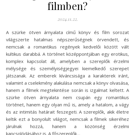
filmben?
2024.11.22.
A szürke ötven árnyalata című könyv és film sorozat
világszerte hatalmas népszerűségnek örvendett, és
nemcsak a romantikus regények kedvelői között vált
kultikus darabbá. A történet középpontjában egy erotikus,
komplex kapcsolat áll, amelyben a szereplők érzelmi
mélysége és személyiségjegyei kiemelkedő szerepet
játszanak. Az emberek kíváncsisága a karakterek iránt,
valamint a cselekmény alakulása nemcsak a könyv olvasása,
hanem a filmek megtekintése során is izgalmat keltett. A
szürke ötven árnyalata nem csupán egy romantikus
történet, hanem egy olyan mű is, amely a hatalom, a vágy
és az intimitás határait feszegeti. A szereplők, akik életre
keltik ezt a bonyolult világot, nemcsak a filmek sikeréhez
járulnak hozzá, hanem a közönség érzelmi
kapcsolódásához is. A főszereplők…