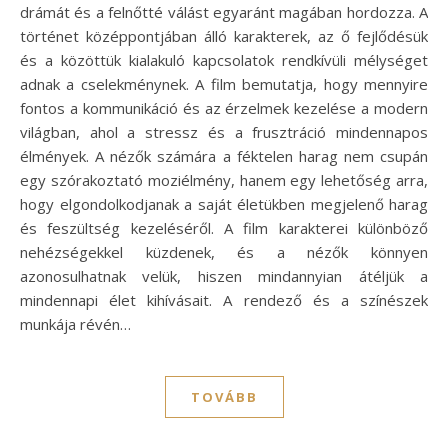
drámát és a felnőtté válást egyaránt magában hordozza. A
történet középpontjában álló karakterek, az ő fejlődésük
és a közöttük kialakuló kapcsolatok rendkívüli mélységet
adnak a cselekménynek. A film bemutatja, hogy mennyire
fontos a kommunikáció és az érzelmek kezelése a modern
világban, ahol a stressz és a frusztráció mindennapos
élmények. A nézők számára a féktelen harag nem csupán
egy szórakoztató moziélmény, hanem egy lehetőség arra,
hogy elgondolkodjanak a saját életükben megjelenő harag
és feszültség kezeléséről. A film karakterei különböző
nehézségekkel küzdenek, és a nézők könnyen
azonosulhatnak velük, hiszen mindannyian átéljük a
mindennapi élet kihívásait. A rendező és a színészek
munkája révén…
TOVÁBB