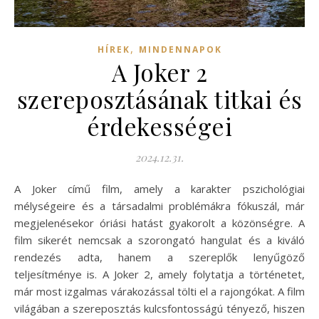
,
HÍREK
MINDENNAPOK
A Joker 2
szereposztásának titkai és
érdekességei
2024.12.31.
A Joker című film, amely a karakter pszichológiai
mélységeire és a társadalmi problémákra fókuszál, már
megjelenésekor óriási hatást gyakorolt a közönségre. A
film sikerét nemcsak a szorongató hangulat és a kiváló
rendezés adta, hanem a szereplők lenyűgöző
teljesítménye is. A Joker 2, amely folytatja a történetet,
már most izgalmas várakozással tölti el a rajongókat. A film
világában a szereposztás kulcsfontosságú tényező, hiszen