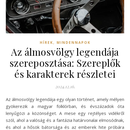
,
HÍREK
MINDENNAPOK
Az álmosvölgy legendája
szereposztása: Szereplők
és karakterek részletei
2024.12.16.
Az álmosvölgy legendája egy olyan történet, amely mélyen
gyökerezik a magyar folklórban, és évszázadok óta
lenyűgözi a közönséget. A mese egy rejtélyes vidékről
szól, ahol a valóság és a fantázia határvonalai elmosódnak,
és ahol a hősök bátorsága és az emberek hite próbára