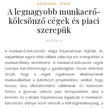
,
GAZDASÁG
HÍREK
A legnagyobb munkaerő-
kölcsönző cégek és piaci
szerepük
2026.01.23.
A munkaerő-kölcsönzés világa folyamatosan fejlődik, és
napjainkban egyre több vállalat választja ezt a megoldást a
munkaerőhiány kezelésére. A munkaerő-kölcsönző cégek
szerepe kulcsfontosságú a gazdaságban, hiszen lehetővé
teszik, hogy a cégek rugalmasan alkalmazzanak
munkavállalókat a különböző projektekhez, anélkül, hogy
hosszú távú elköteleződést vállalnának. Ez különösen
fontos a gyorsan változó piaci környezetben, ahol a
kereslet és a kínálat folyamatosan ingadozik. A munkaerő-
kölcsönzés előnyei közé tartozik a költséghatékonyság, a