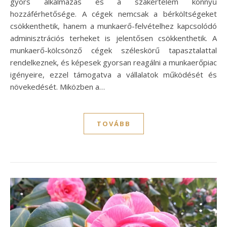
gyors alkalmazás és a szakértelem könnyű
hozzáférhetősége. A cégek nemcsak a bérköltségeket
csökkenthetik, hanem a munkaerő-felvételhez kapcsolódó
adminisztrációs terheket is jelentősen csökkenthetik. A
munkaerő-kölcsönző cégek széleskörű tapasztalattal
rendelkeznek, és képesek gyorsan reagálni a munkaerőpiac
igényeire, ezzel támogatva a vállalatok működését és
növekedését. Miközben a…
TOVÁBB