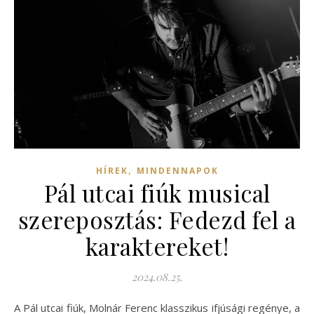
,
HÍREK
MINDENNAPOK
Pál utcai fiúk musical
szereposztás: Fedezd fel a
karaktereket!
2024.08.25.
A Pál utcai fiúk, Molnár Ferenc klasszikus ifjúsági regénye, a