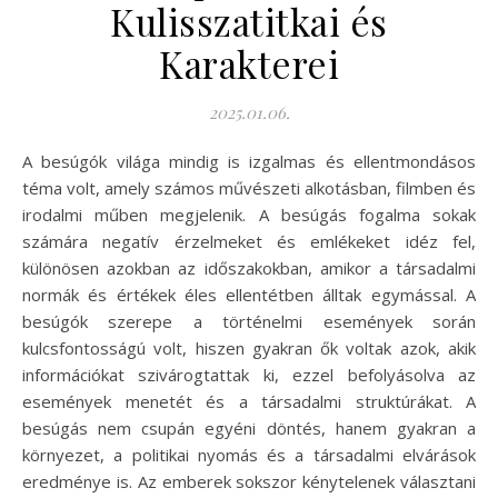
Kulisszatitkai és
Karakterei
2025.01.06.
A besúgók világa mindig is izgalmas és ellentmondásos
téma volt, amely számos művészeti alkotásban, filmben és
irodalmi műben megjelenik. A besúgás fogalma sokak
számára negatív érzelmeket és emlékeket idéz fel,
különösen azokban az időszakokban, amikor a társadalmi
normák és értékek éles ellentétben álltak egymással. A
besúgók szerepe a történelmi események során
kulcsfontosságú volt, hiszen gyakran ők voltak azok, akik
információkat szivárogtattak ki, ezzel befolyásolva az
események menetét és a társadalmi struktúrákat. A
besúgás nem csupán egyéni döntés, hanem gyakran a
környezet, a politikai nyomás és a társadalmi elvárások
eredménye is. Az emberek sokszor kénytelenek választani