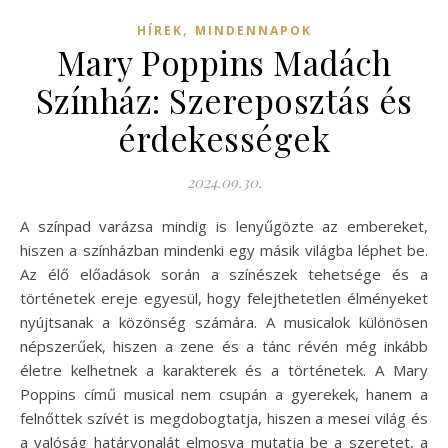
,
HÍREK
MINDENNAPOK
Mary Poppins Madách
Színház: Szereposztás és
érdekességek
2024.09.30.
A színpad varázsa mindig is lenyűgözte az embereket,
hiszen a színházban mindenki egy másik világba léphet be.
Az élő előadások során a színészek tehetsége és a
történetek ereje egyesül, hogy felejthetetlen élményeket
nyújtsanak a közönség számára. A musicalok különösen
népszerűek, hiszen a zene és a tánc révén még inkább
életre kelhetnek a karakterek és a történetek. A Mary
Poppins című musical nem csupán a gyerekek, hanem a
felnőttek szívét is megdobogtatja, hiszen a mesei világ és
a valóság határvonalát elmosva mutatja be a szeretet, a