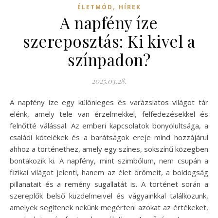
,
ÉLETMÓD
HÍREK
A napfény íze
szereposztás: Ki kivel a
színpadon?
2025.03.28.
A napfény íze egy különleges és varázslatos világot tár
elénk, amely tele van érzelmekkel, felfedezésekkel és
felnőtté válással. Az emberi kapcsolatok bonyolultsága, a
családi kötelékek és a barátságok ereje mind hozzájárul
ahhoz a történethez, amely egy színes, sokszínű közegben
bontakozik ki. A napfény, mint szimbólum, nem csupán a
fizikai világot jelenti, hanem az élet örömeit, a boldogság
pillanatait és a remény sugallatát is. A történet során a
szereplők belső küzdelmeivel és vágyainkkal találkozunk,
amelyek segítenek nekünk megérteni azokat az értékeket,