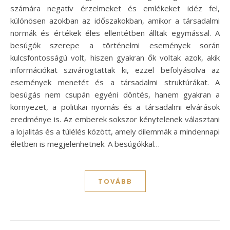
számára negatív érzelmeket és emlékeket idéz fel,
különösen azokban az időszakokban, amikor a társadalmi
normák és értékek éles ellentétben álltak egymással. A
besúgók szerepe a történelmi események során
kulcsfontosságú volt, hiszen gyakran ők voltak azok, akik
információkat szivárogtattak ki, ezzel befolyásolva az
események menetét és a társadalmi struktúrákat. A
besúgás nem csupán egyéni döntés, hanem gyakran a
környezet, a politikai nyomás és a társadalmi elvárások
eredménye is. Az emberek sokszor kénytelenek választani
a lojalitás és a túlélés között, amely dilemmák a mindennapi
életben is megjelenhetnek. A besúgókkal…
TOVÁBB