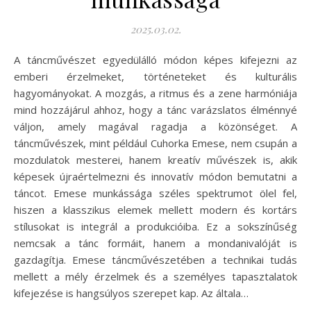
2025.03.02.
A táncművészet egyedülálló módon képes kifejezni az
emberi érzelmeket, történeteket és kulturális
hagyományokat. A mozgás, a ritmus és a zene harmóniája
mind hozzájárul ahhoz, hogy a tánc varázslatos élménnyé
váljon, amely magával ragadja a közönséget. A
táncművészek, mint például Cuhorka Emese, nem csupán a
mozdulatok mesterei, hanem kreatív művészek is, akik
képesek újraértelmezni és innovatív módon bemutatni a
táncot. Emese munkássága széles spektrumot ölel fel,
hiszen a klasszikus elemek mellett modern és kortárs
stílusokat is integrál a produkcióiba. Ez a sokszínűség
nemcsak a tánc formáit, hanem a mondanivalóját is
gazdagítja. Emese táncművészetében a technikai tudás
mellett a mély érzelmek és a személyes tapasztalatok
kifejezése is hangsúlyos szerepet kap. Az általa…