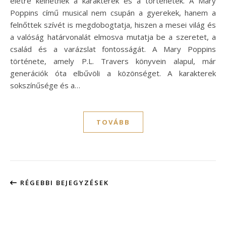
életre kelhetnek a karakterek és a történetek. A Mary
Poppins című musical nem csupán a gyerekek, hanem a
felnőttek szívét is megdobogtatja, hiszen a mesei világ és
a valóság határvonalát elmosva mutatja be a szeretet, a
család és a varázslat fontosságát. A Mary Poppins
története, amely P.L. Travers könyvein alapul, már
generációk óta elbűvöli a közönséget. A karakterek
sokszínűsége és a…
TOVÁBB
RÉGEBBI BEJEGYZÉSEK