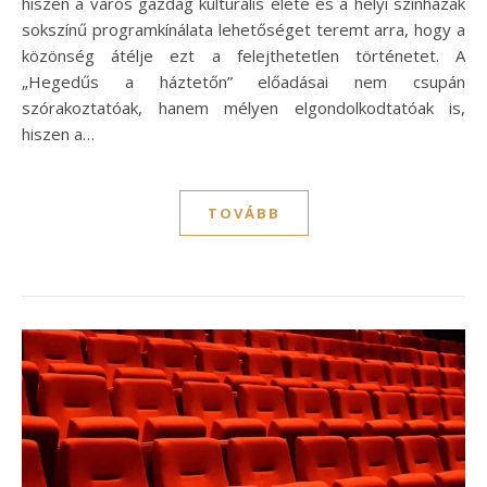
hiszen a város gazdag kulturális élete és a helyi színházak
sokszínű programkínálata lehetőséget teremt arra, hogy a
közönség átélje ezt a felejthetetlen történetet. A
„Hegedűs a háztetőn” előadásai nem csupán
szórakoztatóak, hanem mélyen elgondolkodtatóak is,
hiszen a…
TOVÁBB