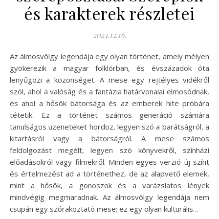
és karakterek részletei
2024.12.16.
Az álmosvölgy legendája egy olyan történet, amely mélyen
gyökerezik a magyar folklórban, és évszázadok óta
lenyűgözi a közönséget. A mese egy rejtélyes vidékről
szól, ahol a valóság és a fantázia határvonalai elmosódnak,
és ahol a hősök bátorsága és az emberek hite próbára
tétetik. Ez a történet számos generáció számára
tanulságos üzeneteket hordoz, legyen szó a barátságról, a
kitartásról vagy a bátorságról. A mese számos
feldolgozást megélt, legyen szó könyvekről, színházi
előadásokról vagy filmekről. Minden egyes verzió új színt
és értelmezést ad a történethez, de az alapvető elemek,
mint a hősök, a gonoszok és a varázslatos lények
mindvégig megmaradnak. Az álmosvölgy legendája nem
csupán egy szórakoztató mese; ez egy olyan kulturális…