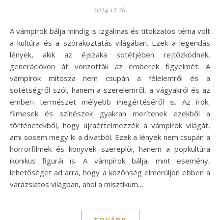
2024.12.26.
A vámpírok bálja mindig is izgalmas és titokzatos téma volt
a kultúra és a szórakoztatás világában. Ezek a legendás
lények, akik az éjszaka sötétjében rejtőzködnek,
generációkon át vonzották az emberek figyelmét. A
vámpírok mítosza nem csupán a félelemről és a
sötétségről szól, hanem a szerelemről, a vágyakról és az
emberi természet mélyebb megértéséről is. Az írók,
filmesek és színészek gyakran merítenek ezekből a
történetekből, hogy újraértelmezzék a vámpírok világát,
ami sosem megy ki a divatból. Ezek a lények nem csupán a
horrorfilmek és könyvek szereplői, hanem a popkultúra
ikonikus figurái is. A vámpírok bálja, mint esemény,
lehetőséget ad arra, hogy a közönség elmerüljön ebben a
varázslatos világban, ahol a misztikum…
TOVÁBB