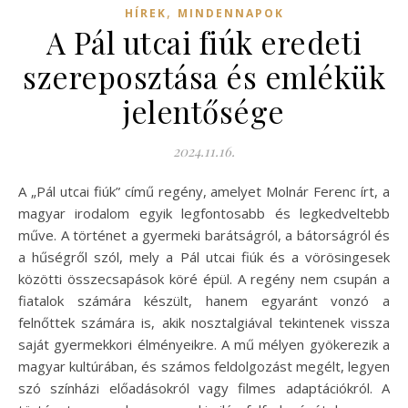
,
HÍREK
MINDENNAPOK
A Pál utcai fiúk eredeti
szereposztása és emlékük
jelentősége
2024.11.16.
A „Pál utcai fiúk” című regény, amelyet Molnár Ferenc írt, a
magyar irodalom egyik legfontosabb és legkedveltebb
műve. A történet a gyermeki barátságról, a bátorságról és
a hűségről szól, mely a Pál utcai fiúk és a vörösingesek
közötti összecsapások köré épül. A regény nem csupán a
fiatalok számára készült, hanem egyaránt vonzó a
felnőttek számára is, akik nosztalgiával tekintenek vissza
saját gyermekkori élményeikre. A mű mélyen gyökerezik a
magyar kultúrában, és számos feldolgozást megélt, legyen
szó színházi előadásokról vagy filmes adaptációkról. A