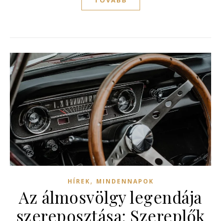
,
HÍREK
MINDENNAPOK
Az álmosvölgy legendája
szereposztása: Szereplők