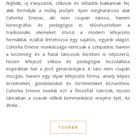
fejlődik, új irányzatok, stílusok és előadók bukkannak fel,
akik formálják a műfaj jövőjét. Ilyen meghatározó alak
Cuhorka Emese, aki nem csupán táncos, hanem
koreográfus és pedagógus is. Művészetében a
tradicionális elemeket ötvözi a modern kifejezési
formákkal, ezáltal létrehozva egy sajátos, egyedi világot.
Cuhorka Emese munkássága nemcsak a színpadon, hanem
a közönség és a fiatal táncosok körében is népszerű,
hiszen kifejező stílusa és pedagógiai hozzáállása
inspirálóan hat a jövő generációjára. A tánc nem csupán
mozgás, hanem egy olyan kifejezési forma, amely képes
érzelmeket, gondolatokat és történeteket közvetíteni.
Cuhorka Emese munkái ezt a filozófiát tükrözik, hiszen
táncaiban a szavak nélküli kommunikáció erejére épít. Az
általa…
TOVÁBB