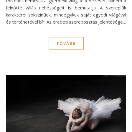
történet nemcsak a gyermeki világ felfedezését, hanem a
felnőtté válás nehézségeit is bemutatja. A szereplők
karakterei sokszínűek, mindegyikük saját egyedi világával
és történetével bír. Az eredeti szereposztás jelentősége…
TOVÁBB