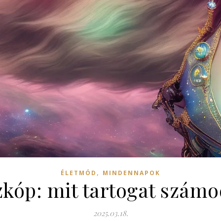
,
ÉLETMÓD
MINDENNAPOK
zkóp: mit tartogat számo
2025.03.18.