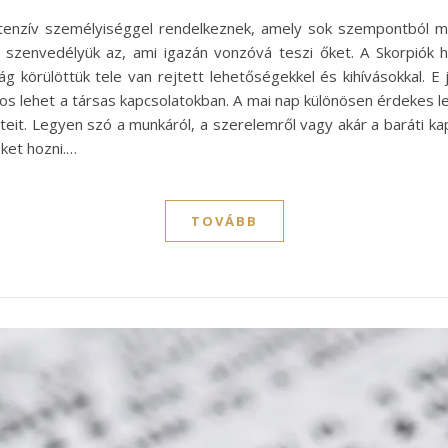
ntenzív személyiséggel rendelkeznek, amely sok szempontból meg
 szenvedélyük az, ami igazán vonzóvá teszi őket. A Skorpiók 
g körülöttük tele van rejtett lehetőségekkel és kihívásokkal. E j
os lehet a társas kapcsolatokban. A mai nap különösen érdekes l
eteit. Legyen szó a munkáról, a szerelemről vagy akár a baráti kap
eket hozni.…
TOVÁBB