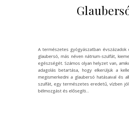
Glaubersó
A természetes gyógyászatban évszázadok ót
glaubersó, más néven nátrium-szulfát, kiem
egészségét. Számos olyan helyzet van, amikor
adagolás betartása, hogy elkerüljük a ke
megismerkedni a glaubersó hatásaival és al
szulfát, egy természetes eredetű, vízben jól
bélmozgást és elősegíti…