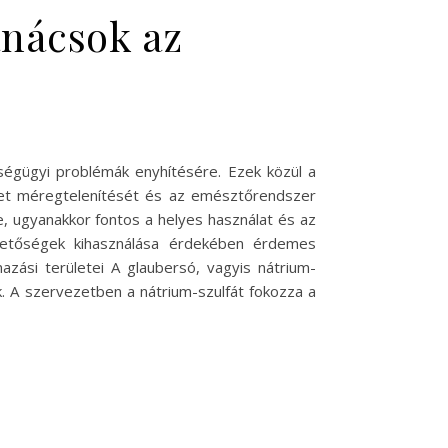
anácsok az
égügyi problémák enyhítésére. Ezek közül a
ezet méregtelenítését és az emésztőrendszer
e, ugyanakkor fontos a helyes használat és az
ehetőségek kihasználása érdekében érdemes
zási területei A glaubersó, vagyis nátrium-
k. A szervezetben a nátrium-szulfát fokozza a