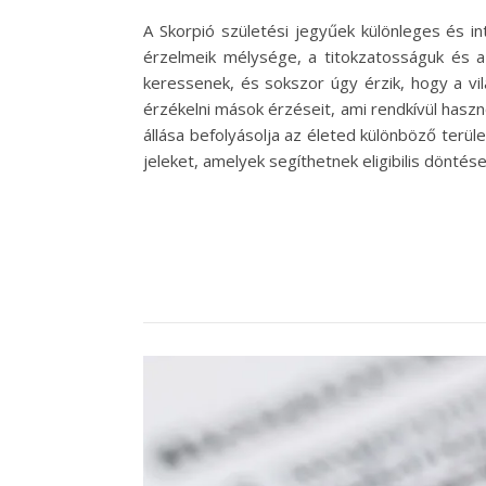
A Skorpió születési jegyűek különleges és i
érzelmeik mélysége, a titokzatosságuk és a
keressenek, és sokszor úgy érzik, hogy a vilá
érzékelni mások érzéseit, ami rendkívül haszn
állása befolyásolja az életed különböző terül
jeleket, amelyek segíthetnek eligibilis döntés