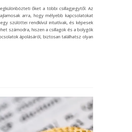
különbözteti őket a többi csillagjegytől. Az
hajlamosak arra, hogy mélyebb kapcsolatokat
egy szülöttei rendkívül intuitívak, és képesek
ehet számodra, hiszen a csillagok és a bolygók
csolatok ápolásáról, biztosan találhatsz olyan