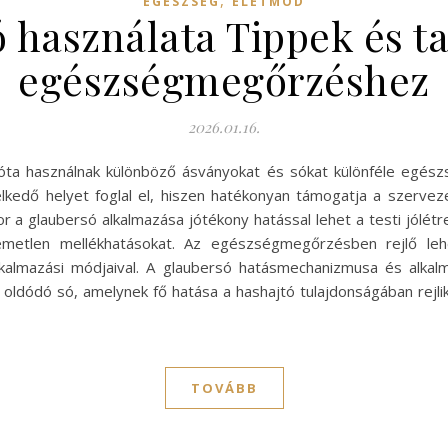
,
EGÉSZSÉG
ÉLETMÓD
 használata Tippek és t
egészségmegőrzéshez
2026.01.16.
a használnak különböző ásványokat és sókat különféle egészs
elkedő helyet foglal el, hiszen hatékonyan támogatja a szerv
 a glaubersó alkalmazása jótékony hatással lehet a testi jólétr
llemetlen mellékhatásokat. Az egészségmegőrzésben rejlő l
kalmazási módjaival. A glaubersó hatásmechanizmusa és alkalma
 oldódó só, amelynek fő hatása a hashajtó tulajdonságában rejli
TOVÁBB