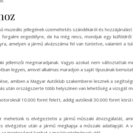
ó.
hoz
jármű muzeális jellegének üzemeltetés szándékáról és hozzájárulást
 forgalmi engedélyre, de ha még nincs, mondjuk egy külföldrő
ra, amelyen a jármű alvázszáma fel van tüntetve, valamint a tu
i jellemzői megmaradjanak. Vagyis azokat nem változtattak me
otban legyen, amivel alkalmas maradjon a saját típusának bemutat
ése, amiben a Magyar Autóklub szakemberei lesznek a segítségünk
lás után országszerte több helyszínen van lehetőség a vizsgát me
motoroknál 10.000 forint felett, addig autóknál 30.000 forint körü
 mehetünk is elvégeztetni a jármű műszaki átvizsgálatát, am
es elvégzése után a jármű megkapja a műszaki adatlapját. A 
z-az menteséget kaphat a mai követelmények alól: