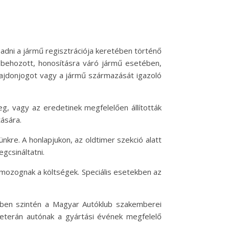
 adni a jármű regisztrációja keretében történő
l behozott, honosításra váró jármű esetében,
lajdonjogot vagy a jármű származását igazoló
g, vagy az eredetinek megfelelően állították
ására.
re. A honlapjukon, az oldtimer szekció alatt
gcsináltatni.
l mozognak a költségek. Speciális esetekben az
iben szintén a Magyar Autóklub szakemberei
veterán autónak a gyártási évének megfelelő