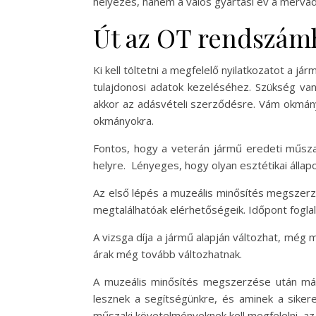
helyezés, hanem a valós gyártási év a mérvad
Út az OT rendszám
Ki kell töltetni a megfelelő nyilatkozatot a 
tulajdonosi adatok kezeléséhez. Szükség van
akkor az adásvételi szerződésre. Vám okmány
okmányokra.
Fontos, hogy a veterán jármű eredeti műszak
helyre. Lényeges, hogy olyan esztétikai állap
Az első lépés a muzeális minősítés megszerz
megtalálhatóak elérhetőségeik. Időpont fogla
A vizsga díja a jármű alapján változhat, még 
árak még tovább változhatnak.
A muzeális minősítés megszerzése után már
lesznek a segítségünkre, és aminek a siker
műszaki követelményeknek kell megfelelni, a