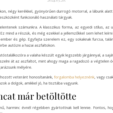
kon, négy kerékkel, gyönyörűen durrogó motorral, a lábunk alatt 
zközként funkcionáló használati tárgyak.
lentenek számunkra. A klasszikus forma, az egyedi stílus, az 
. Ez mind a részük, és még ezekkel a jellemzőkkel sem lehet leír
ember és gép. Egyfajta szerelem ez, egy sokaknak furcsa, talá
rbe autózni a hazai aszfaltokon.
tóstalálkozóra a valaha készült egyik legszebb járgánnyal, a saj
elni át az aszfaltot, mint ahogy maga a ragadozó a végtelen óc
 garázsunk mélyére.
behozott veteránt honosítanánk,
forgalomba helyeznénk
, vagy csa
ok a dolgok, amikkel jó, ha tisztába vagyunk.
ncat már betöltötte
ű, harminc évnél régebben gyártottnak kell lennie. Fontos, 