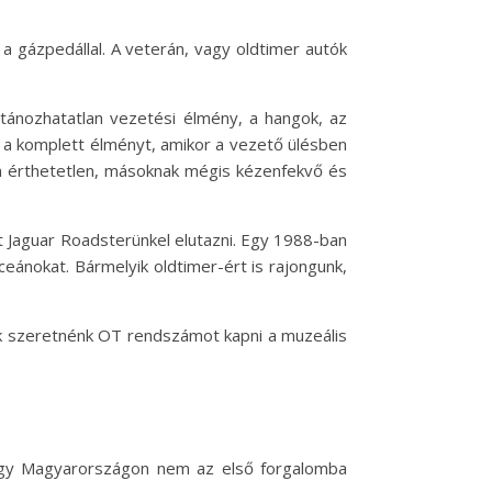
a gázpedállal. A veterán, vagy oldtimer autók
utánozhatatlan vezetési élmény, a hangok, az
ni a komplett élményt, amikor a vezető ülésben
n érthetetlen, másoknak mégis kézenfekvő és
át Jaguar Roadsterünkel elutazni. Egy 1988-ban
eánokat. Bármelyik oldtimer-ért is rajongunk,
k szeretnénk OT rendszámot kapni a muzeális
hogy Magyarországon nem az első forgalomba