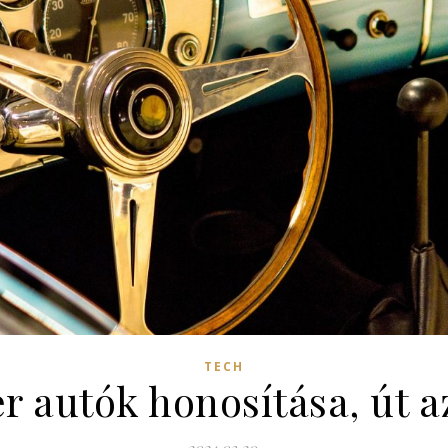
TECH
er autók honosítása, út 
2024.03.20.