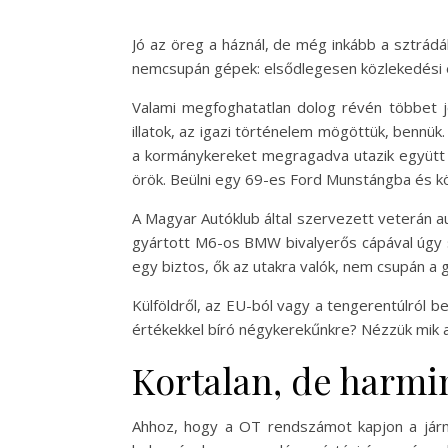
Jó az öreg a háznál, de még inkább a sztrádá
nemcsupán gépek: elsődlegesen közlekedési es
Valami megfoghatatlan dolog révén többet je
illatok, az igazi történelem mögöttük, bennük
a kormánykereket megragadva utazik együtt 
örök. Beülni egy 69-es Ford Munstángba és kö
A Magyar Autóklub által szervezett veterán au
gyártott M6-os BMW bivalyerős cápával úgy sz
egy biztos, ők az utakra valók, nem csupán a
Külföldről, az EU-ból vagy a tengerentúlról 
értékekkel bíró négykerekűnkre? Nézzük mik az
Kortalan, de harmi
Ahhoz, hogy a OT rendszámot kapjon a járm