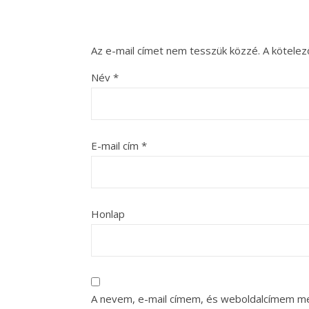
Az e-mail címet nem tesszük közzé.
A kötele
Név
*
E-mail cím
*
Honlap
A nevem, e-mail címem, és weboldalcímem m