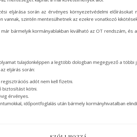
si eljárása során az érvényes környezetvédelmi előírásokat nem
en vannak, szintén mentesülhetnek az ezekre vonatkozó kikötések 
már bármelyik kormányablakban kiválható az OT rendszám, és a 
 folyamat tulajdonképpen a legtöbb dologban megegyező a többi
z eljárás során:
egisztrációs adót nem kell fizetni.
biztosítást kötni.
évig érvényes.
tumokkal, időpontfoglalás után bármely kormányhivatalban elindí
SZÓLJ HOZZÁ