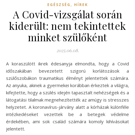
,
EGÉSZSÉG
HÍREK
A Covid-vizsgálat során
kiderült: nem tekintettek
minket szülőként
2025.06.08.
A koraszülött ikrek édesanyja elmondta, hogy a Covid
időszakában bevezetett szigorú korlátozások a
szülőszobákon traumatikus élményt jelentettek számára.
Az anyuka, akinek a gyermekei korábban érkeztek a világra,
kifejtette, hogy a szülés idején tapasztalt nehézségek és a
látogatási tilalmak megnehezítették az amúgy is stresszes
helyzetet. A koronavírus-járvány alatt a kórházak különféle
intézkedéseket vezettek be a betegek védelme
érdekében, ami sok család számára komoly kihívásokat
jelentett.