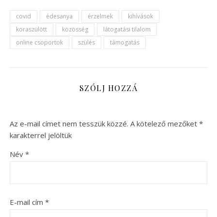
covid
édesanya
érzelmek
kihívások
koraszülött
közösség
látogatási tilalom
online csoportok
szülés
támogatás
SZÓLJ HOZZÁ
Az e-mail címet nem tesszük közzé.
A kötelező mezőket
*
karakterrel jelöltük
Név
*
E-mail cím
*