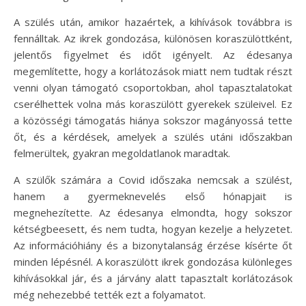
A szülés után, amikor hazaértek, a kihívások továbbra is
fennálltak. Az ikrek gondozása, különösen koraszülöttként,
jelentős figyelmet és időt igényelt. Az édesanya
megemlítette, hogy a korlátozások miatt nem tudtak részt
venni olyan támogató csoportokban, ahol tapasztalatokat
cserélhettek volna más koraszülött gyerekek szüleivel. Ez
a közösségi támogatás hiánya sokszor magányossá tette
őt, és a kérdések, amelyek a szülés utáni időszakban
felmerültek, gyakran megoldatlanok maradtak.
A szülők számára a Covid időszaka nemcsak a szülést,
hanem a gyermeknevelés első hónapjait is
megnehezítette. Az édesanya elmondta, hogy sokszor
kétségbeesett, és nem tudta, hogyan kezelje a helyzetet.
Az információhiány és a bizonytalanság érzése kísérte őt
minden lépésnél. A koraszülött ikrek gondozása különleges
kihívásokkal jár, és a járvány alatt tapasztalt korlátozások
még nehezebbé tették ezt a folyamatot.