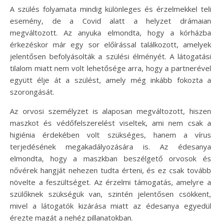
A szülés folyamata mindig különleges és érzelmekkel teli
esemény, de a Covid alatt a helyzet drámaian
megváltozott. Az anyuka elmondta, hogy a kórházba
érkezéskor már egy sor előírással találkozott, amelyek
jelentősen befolyásolták a szülési élményét. A látogatási
tilalom miatt nem volt lehetősége arra, hogy a partnerével
együtt élje át a szülést, amely még inkább fokozta a
szorongását.
Az orvosi személyzet is alaposan megváltozott, hiszen
maszkot és védőfelszerelést viseltek, ami nem csak a
higiénia érdekében volt szükséges, hanem a vírus
terjedésének megakadályozására is. Az édesanya
elmondta, hogy a maszkban beszélgető orvosok és
nővérek hangját nehezen tudta érteni, és ez csak tovább
növelte a feszültséget. Az érzelmi támogatás, amelyre a
szülőknek szükségük van, szintén jelentősen csökkent,
mivel a látogatók kizárása miatt az édesanya egyedül
érezte magát a nehéz pillanatokban.