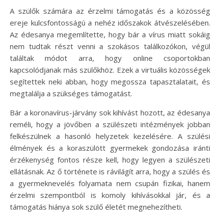
A szülők számára az érzelmi támogatás és a közösség
ereje kulcsfontosságú a nehéz időszakok átvészelésében.
Az édesanya megemlítette, hogy bár a vírus miatt sokáig
nem tudtak részt venni a szokásos találkozókon, végül
találtak módot arra, hogy online csoportokban
kapcsolódjanak más szülőkhöz. Ezek a virtuális közösségek
segítettek neki abban, hogy megossza tapasztalatait, és
megtalálja a szükséges támogatást.
Bár a koronavírus-járvány sok kihívást hozott, az édesanya
reméli, hogy a jövőben a szülészeti intézmények jobban
felkészülnek a hasonló helyzetek kezelésére. A szülési
élmények és a koraszülött gyermekek gondozása iránti
érzékenység fontos része kell, hogy legyen a szülészeti
ellátásnak. Az ő története is rávilágít arra, hogy a szülés és
a gyermeknevelés folyamata nem csupán fizikai, hanem
érzelmi szempontból is komoly kihívásokkal jár, és a
támogatás hiánya sok szülő életét megnehezítheti.