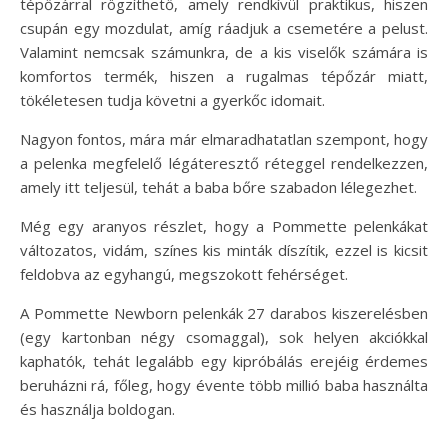
tépőzárral rögzíthető, amely rendkívül praktikus, hiszen
csupán egy mozdulat, amíg ráadjuk a csemetére a pelust.
Valamint nemcsak számunkra, de a kis viselők számára is
komfortos termék, hiszen a rugalmas tépőzár miatt,
tökéletesen tudja követni a gyerkőc idomait.
Nagyon fontos, mára már elmaradhatatlan szempont, hogy
a pelenka megfelelő légáteresztő réteggel rendelkezzen,
amely itt teljesül, tehát a baba bőre szabadon lélegezhet.
Még egy aranyos részlet, hogy a Pommette pelenkákat
változatos, vidám, színes kis minták díszítik, ezzel is kicsit
feldobva az egyhangú, megszokott fehérséget.
A Pommette Newborn pelenkák 27 darabos kiszerelésben
(egy kartonban négy csomaggal), sok helyen akciókkal
kaphatók, tehát legalább egy kipróbálás erejéig érdemes
beruházni rá, főleg, hogy évente több millió baba használta
és használja boldogan.