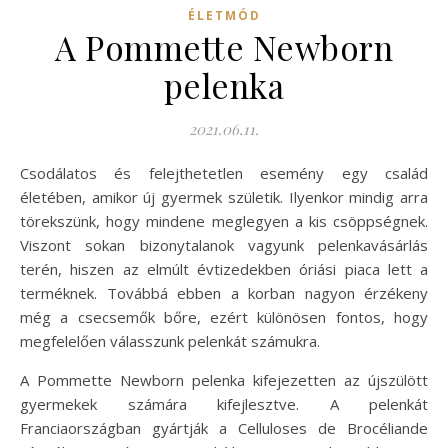
ÉLETMÓD
A Pommette Newborn
pelenka
2021.06.11.
Csodálatos és felejthetetlen esemény egy család
életében, amikor új gyermek születik. Ilyenkor mindig arra
törekszünk, hogy mindene meglegyen a kis csöppségnek.
Viszont sokan bizonytalanok vagyunk pelenkavásárlás
terén, hiszen az elmúlt évtizedekben óriási piaca lett a
terméknek. Továbbá ebben a korban nagyon érzékeny
még a csecsemők bőre, ezért különösen fontos, hogy
megfelelően válasszunk pelenkát számukra.
A Pommette Newborn pelenka kifejezetten az újszülött
gyermekek számára kifejlesztve. A pelenkát
Franciaországban gyártják a Celluloses de Brocéliande