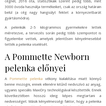
cégnél, 2016 óta, statisztikáik szerint pedig több, mint
3000 óvoda használja termékeiket, csak az ország határain
belül (a cég nagy hangsúlyt fektet a környezetbarát
gyártásmódra).
A pelenkák 2-5 kilogrammos gyermekekre lettek
méretezve, a tervezés során pedig több szempontot is
figyelembe vettek, amelyek jelentősen kényelmesebbé
tették a pelenka viselését.
A Pommette Newborn
pelenka előnyei
A
Pommette pelenka
vékony kialakítása miatt könnyű
benne mozogni, ennek ellenére kitűnő nedvszívó az anyag,
ugyanis speciális MaxiDry technológiával készítették. Ennek
következtében hosszú ideig képes megtartani a
nedvességet. Másik kényelmességi faktor, hogy a pelenka