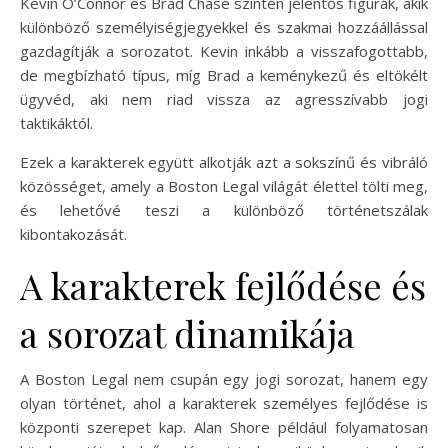
Kevin O’Connor és Brad Chase szintén jelentős figurák, akik
különböző személyiségjegyekkel és szakmai hozzáállással
gazdagítják a sorozatot. Kevin inkább a visszafogottabb,
de megbízható típus, míg Brad a keménykezű és eltökélt
ügyvéd, aki nem riad vissza az agresszívabb jogi
taktikáktól.
Ezek a karakterek együtt alkotják azt a sokszínű és vibráló
közösséget, amely a Boston Legal világát élettel tölti meg,
és lehetővé teszi a különböző történetszálak
kibontakozását.
A karakterek fejlődése és
a sorozat dinamikája
A Boston Legal nem csupán egy jogi sorozat, hanem egy
olyan történet, ahol a karakterek személyes fejlődése is
központi szerepet kap. Alan Shore például folyamatosan