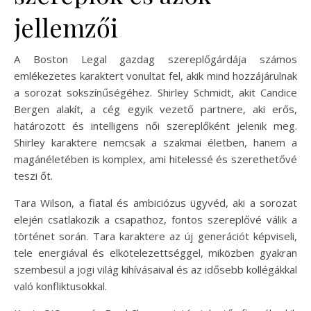
jellemzői
A Boston Legal gazdag szereplőgárdája számos
emlékezetes karaktert vonultat fel, akik mind hozzájárulnak
a sorozat sokszínűségéhez. Shirley Schmidt, akit Candice
Bergen alakít, a cég egyik vezető partnere, aki erős,
határozott és intelligens női szereplőként jelenik meg.
Shirley karaktere nemcsak a szakmai életben, hanem a
magánéletében is komplex, ami hitelessé és szerethetővé
teszi őt.
Tara Wilson, a fiatal és ambiciózus ügyvéd, aki a sorozat
elején csatlakozik a csapathoz, fontos szereplővé válik a
történet során. Tara karaktere az új generációt képviseli,
tele energiával és elkötelezettséggel, miközben gyakran
szembesül a jogi világ kihívásaival és az idősebb kollégákkal
való konfliktusokkal.