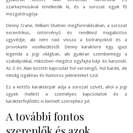
szarkazmusával emelkedik ki, és a sorozat egyik fő
mozgatórugója.
Denny Crane, William Shatner megformálásában, a sorozat
excentrikus, öntörvényű és rendkívül magabiztos
ügyvédje, aki nem riad vissza a botrányoktól és a
provokatív viselkedéstől. Denny karaktere egy igazi
legenda a jogi világban, aki gyakran szembemegy a
szabályokkal, miközben megőriz egyfajta bájt és karizmát.
Az ő és Alan közötti kapcsolat hol versengő, hol baráti, de
mindig izgalmas és humoros jeleneteket szül.
Ez a kettős karakterpár adja a sorozat szívét, ahol a jogi
ügyek mellett a személyes kapcsolatok és a
karakterfejlődés is kiemelt szerephez jut.
A további fontos
szereplők és azok