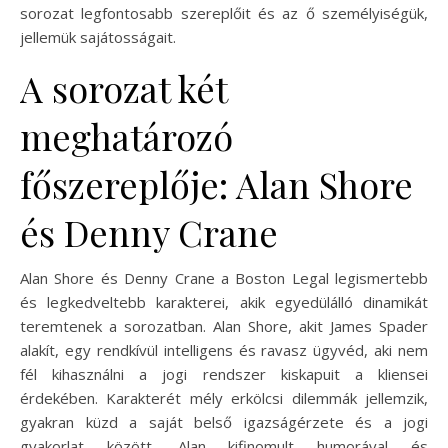
sorozat legfontosabb szereplőit és az ő személyiségük,
jellemük sajátosságait.
A sorozat két
meghatározó
főszereplője: Alan Shore
és Denny Crane
Alan Shore és Denny Crane a Boston Legal legismertebb
és legkedveltebb karakterei, akik egyedülálló dinamikát
teremtenek a sorozatban. Alan Shore, akit James Spader
alakít, egy rendkívül intelligens és ravasz ügyvéd, aki nem
fél kihasználni a jogi rendszer kiskapuit a kliensei
érdekében. Karakterét mély erkölcsi dilemmák jellemzik,
gyakran küzd a saját belső igazságérzete és a jogi
gyakorlat között. Alan kifinomult humorával és