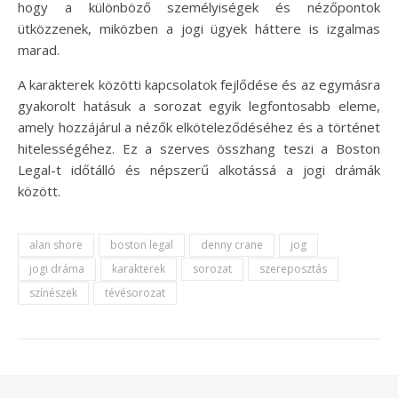
hogy a különböző személyiségek és nézőpontok
ütközzenek, miközben a jogi ügyek háttere is izgalmas
marad.
A karakterek közötti kapcsolatok fejlődése és az egymásra
gyakorolt hatásuk a sorozat egyik legfontosabb eleme,
amely hozzájárul a nézők elköteleződéséhez és a történet
hitelességéhez. Ez a szerves összhang teszi a Boston
Legal-t időtálló és népszerű alkotássá a jogi drámák
között.
alan shore
boston legal
denny crane
jog
jogi dráma
karakterek
sorozat
szereposztás
színészek
tévésorozat