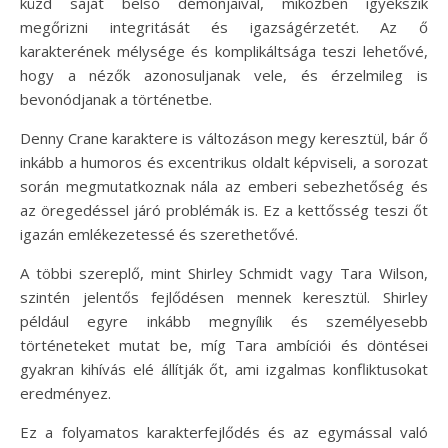
küzd saját belső démonjaival, miközben igyekszik
megőrizni integritását és igazságérzetét. Az ő
karakterének mélysége és komplikáltsága teszi lehetővé,
hogy a nézők azonosuljanak vele, és érzelmileg is
bevonódjanak a történetbe.
Denny Crane karaktere is változáson megy keresztül, bár ő
inkább a humoros és excentrikus oldalt képviseli, a sorozat
során megmutatkoznak nála az emberi sebezhetőség és
az öregedéssel járó problémák is. Ez a kettősség teszi őt
igazán emlékezetessé és szerethetővé.
A többi szereplő, mint Shirley Schmidt vagy Tara Wilson,
szintén jelentős fejlődésen mennek keresztül. Shirley
például egyre inkább megnyílik és személyesebb
történeteket mutat be, míg Tara ambíciói és döntései
gyakran kihívás elé állítják őt, ami izgalmas konfliktusokat
eredményez.
Ez a folyamatos karakterfejlődés és az egymással való