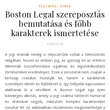
,
ÉLETMÓD
HÍREK
Boston Legal szereposztás
bemutatása és főbb
karakterek ismertetése
2026.01.26.
A jogi drámák mindig is népszerűek voltak a televíziózás
világában, hiszen az emberi jog, az igazság és az erkölcsi
dilemmák összefonódása izgalmas és elgondolkodtató
történeteket eredményez. Ezek a sorozatok nem csupán a
bírósági csatákat mutatják be, hanem a karakterek
személyes életét és fejlődését is, így mélyebb kapcsolatot
alakítanak ki a nézőkkel. A Boston Legal egy ilyen
különleges alkotás, amely a jogi szakma hátterét humorral
és drámával vegyíti, miközben komplex karaktereket
vonultat fel. Az alábbiakban részletesen megismerhetjük a