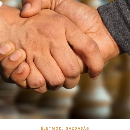
,
ÉLETMÓD
GAZDASÁG