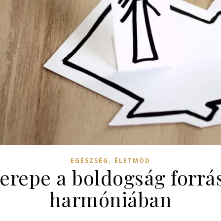
,
EGÉSZSÉG
ÉLETMÓD
erepe a boldogság forrás
harmóniában