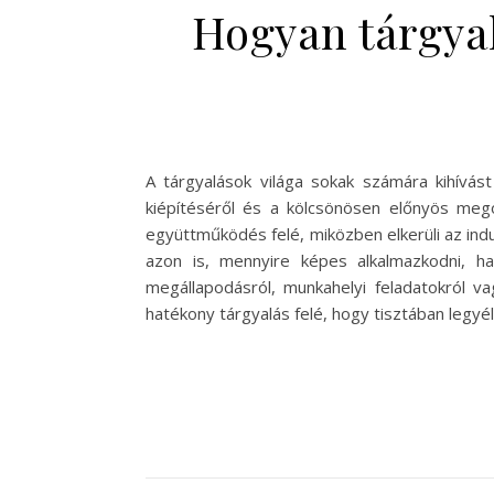
Hogyan tárgyal
A tárgyalások világa sokak számára kihívás
kiépítéséről és a kölcsönösen előnyös mego
együttműködés felé, miközben elkerüli az indu
azon is, mennyire képes alkalmazkodni, ha
megállapodásról, munkahelyi feladatokról v
hatékony tárgyalás felé, hogy tisztában legyél