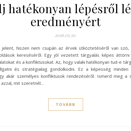
j hatékonyan lépésről lé
eredményért
2026.05.30.
t jelent, hiszen nem csupán az érvek ütköztetéséről van szó
ldások kereséséről. Egy jól vezetett tárgyalás képes áttörni 
latokat és a konfliktusokat. Az, hogy valaki hatékonyan tud-e tá
llgatni és stratégiailag gondolkodni. Ez a képesség minden é
agy akár személyes konfliktusok rendezéséről. Ismerd meg a sa
 azzal, mit szeretnél…
TOVÁBB