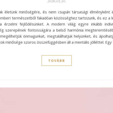
2026.05.30.
nak életünk minőségére, és nem csupán társasági élményként é
 emberi természetből fakadóan közösséghez tartozunk, és ez a k
ja érzelmi fejlődésünket. A modern világ egyre inkább indiv
össég szerepének fontosságára a belső harmónia megteremtésé
egélhetjük önmagunkat, megtalálhatjuk helyünket, és ápolhatj
tok minősége szoros összefüggésben áll a mentális jólléttel. E
TOVÁBB