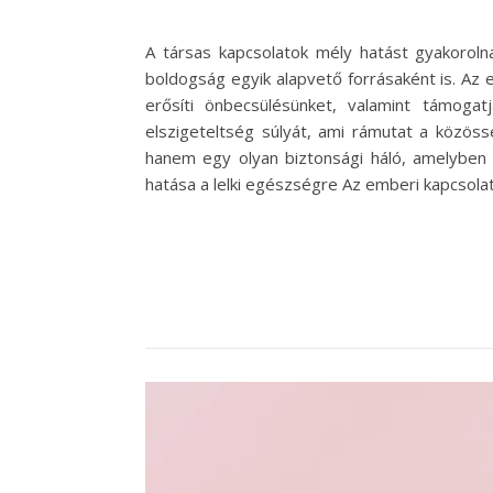
A társas kapcsolatok mély hatást gyakorol
boldogság egyik alapvető forrásaként is. Az
erősíti önbecsülésünket, valamint támogat
elszigeteltség súlyát, ami rámutat a köz
hanem egy olyan biztonsági háló, amelyben m
hatása a lelki egészségre Az emberi kapcsola