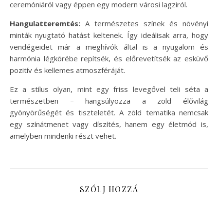
ceremóniáról vagy éppen egy modern városi lagziról.
Hangulatteremtés:
A természetes színek és növényi
minták nyugtató hatást keltenek. Így ideálisak arra, hogy
vendégeidet már a meghívók által is a nyugalom és
harmónia légkörébe repítsék, és előrevetítsék az esküvő
pozitív és kellemes atmoszféráját.
Ez a stílus olyan, mint egy friss levegővel teli séta a
természetben – hangsúlyozza a zöld élővilág
gyönyörűségét és tiszteletét. A zöld tematika nemcsak
egy színátmenet vagy díszítés, hanem egy életmód is,
amelyben mindenki részt vehet.
SZÓLJ HOZZÁ