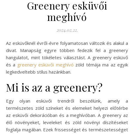
Greenery esküvői
meghívó
2024.02.22.
Az esküvőknél évről-évre folyamatosan változik és alakul a
divat. Manapság egyre többen fedezik fel a greenery
hangulatot, mint tökéletes választást. A greenery esküvő
és a
greenery esküvői meghívó
zöld témája ma az egyik
legkedveltebb stílus hazánkban.
Mi is az a greenery?
Egy olyan esküvői trendről beszélünk, amely a
természetes zöld színeket és elemeket helyezi előtérbe
az esküvői dekorációban és a meghívóban. A greenery az
élő növényeket, leveleket és zöld növényi díszítéseket
foglalja magában. Ezek frissességet és természetességet