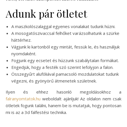
Adunk pár ötletet
A maszkolószalaggal egyenes vonalakat tudunk húzni.
A mosogatószivaccsal felhőket varázsolhatunk a szürke
háttérhez.
Vágjunk ki kartonból egy mintát, fessük le, és használjuk
nyomdaként.
Fogjunk egy ecsetet és húzzunk szabálytalan formákat.
Engedjük, hogy a festék szó szerint lefolyjon a falon.
Összegyűrt alufóliával pamacsoló mozdulatokat tudunk
végezni, és gyönyörű átmenetek születnek.
Ilyen és ehhez hasonló megoldásokhoz a
falranyomtatok.hu
weboldalt ajánljuk! Az oldalon nem csak
ötletek fogunk találni, hanem be is mutatjuk, hogy pontosan
mi is az a 3d falfestési technika.