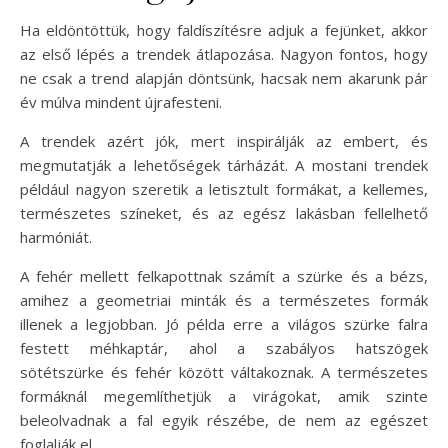
Ha eldöntöttük, hogy faldíszítésre adjuk a fejünket, akkor
az első lépés a trendek átlapozása. Nagyon fontos, hogy
ne csak a trend alapján döntsünk, hacsak nem akarunk pár
év múlva mindent újrafesteni.
A trendek azért jók, mert inspirálják az embert, és
megmutatják a lehetőségek tárházát. A mostani trendek
például nagyon szeretik a letisztult formákat, a kellemes,
természetes színeket, és az egész lakásban fellelhető
harmóniát.
A fehér mellett felkapottnak számít a szürke és a bézs,
amihez a geometriai minták és a természetes formák
illenek a legjobban. Jó példa erre a világos szürke falra
festett méhkaptár, ahol a szabályos hatszögek
sötétszürke és fehér között váltakoznak. A természetes
formáknál megemlíthetjük a virágokat, amik szinte
beleolvadnak a fal egyik részébe, de nem az egészet
foglalják el.