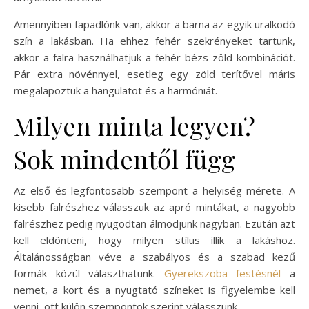
Amennyiben fapadlónk van, akkor a barna az egyik uralkodó
szín a lakásban. Ha ehhez fehér szekrényeket tartunk,
akkor a falra használhatjuk a fehér-bézs-zöld kombinációt.
Pár extra növénnyel, esetleg egy zöld terítővel máris
megalapoztuk a hangulatot és a harmóniát.
Milyen minta legyen?
Sok mindentől függ
Az első és legfontosabb szempont a helyiség mérete. A
kisebb falrészhez válasszuk az apró mintákat, a nagyobb
falrészhez pedig nyugodtan álmodjunk nagyban. Ezután azt
kell eldönteni, hogy milyen stílus illik a lakáshoz.
Általánosságban véve a szabályos és a szabad kezű
formák közül választhatunk.
Gyerekszoba festésnél
a
nemet, a kort és a nyugtató színeket is figyelembe kell
venni, ott külön szempontok szerint válasszunk.