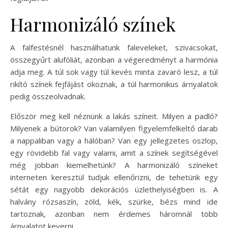
Harmonizáló színek
A falfestésnél használhatunk faleveleket, szivacsokat,
összegyűrt alufóliát, azonban a végeredményt a harmónia
adja meg. A túl sok vagy túl kevés minta zavaró lesz, a túl
rikító színek fejfájást okoznak, a túl harmonikus árnyalatok
pedig összeolvadnak.
Először meg kell néznünk a lakás színeit. Milyen a padló?
Milyenek a bútorok? Van valamilyen figyelemfelkeltő darab
a nappaliban vagy a hálóban? Van egy jellegzetes oszlop,
egy rövidebb fal vagy valami, amit a színek segítségével
még jobban kiemelhetünk? A harmonizáló színeket
interneten keresztül tudjuk ellenőrizni, de tehetünk egy
sétát egy nagyobb dekorációs üzlethelyiségben is. A
halvány rózsaszín, zöld, kék, szürke, bézs mind ide
tartoznak, azonban nem érdemes háromnál több
árnyalatot keverni.