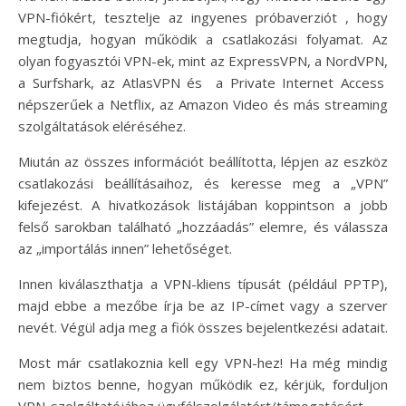
VPN-fiókért, tesztelje az ingyenes próbaverziót , hogy
megtudja, hogyan működik a csatlakozási folyamat. Az
olyan fogyasztói VPN-ek, mint az ExpressVPN, a NordVPN,
a Surfshark, az AtlasVPN és a Private Internet Access
népszerűek a Netflix, az Amazon Video és más streaming
szolgáltatások eléréséhez.
Miután az összes információt beállította, lépjen az eszköz
csatlakozási beállításaihoz, és keresse meg a „VPN”
kifejezést. A hivatkozások listájában koppintson a jobb
felső sarokban található „hozzáadás” elemre, és válassza
az „importálás innen” lehetőséget.
Innen kiválaszthatja a VPN-kliens típusát (például PPTP),
majd ebbe a mezőbe írja be az IP-címet vagy a szerver
nevét. Végül adja meg a fiók összes bejelentkezési adatait.
Most már csatlakoznia kell egy VPN-hez! Ha még mindig
nem biztos benne, hogyan működik ez, kérjük, forduljon
VPN-szolgáltatójához ügyfélszolgálatért/támogatásért.