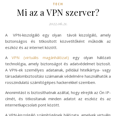
TECH
Mi az a VPN szerver?
2022.06.21.
A VPN-kiszolgáló egy olyan távoli kiszolgáló, amely
biztonságos és titkosított közvetítőként működik az
eszköz és az internet között.
A
VPN (virtuális magánhálózat)
egy olyan hálózati
technológia, amely biztonságot és adatvédelmet biztosít.
A VPN-ek személyes adatainak, például hitelkártya- vagy
társadalombiztosítási számainak védelmére használhatók a
rosszindulatú számítógépes hackerekkel szemben.
Anonimitást is biztosíthatnak azáltal, hogy elrejtik az Ön IP-
címét, és titkosítanak minden adatot az eszköz és az
internetkapcsolati pont között.
A VPN-kiszolgáló számítógépek hálózata, amelyek virtuális