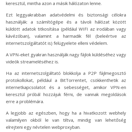
keresztül, mintha azon a másik hálózaton lenne.
Ezt leggyakrabban adatvédelmi és biztonsági célokra
használják: a számítógépe és a távoli hálózat között
küldött adatok titkosítása (például WIFI az irodában vagy
kávézóban), valamint a harmadik fél (beleértve az
internetszolgáltatót is) felügyelete elleni védelem.
A VPN-eket gyakran használják nagy fájlok küldéséhez vagy
videók streameléséhez is.
Ha az internetszolgáltató blokkolja a P2P fájlmegosztó
protokollokat, például a BitTorrentet, csökkenthetik az
internetkapcsolatot és a sebességet, amikor VPN-en
keresztül próbál hozzájuk férni, de vannak megoldások
erre a problémára.
A legjobb az egészben, hogy ha a hivatkozott webhely
valamilyen okból le van tiltva, mindig van lehetőség
elrejteni egy névtelen webproxyban.