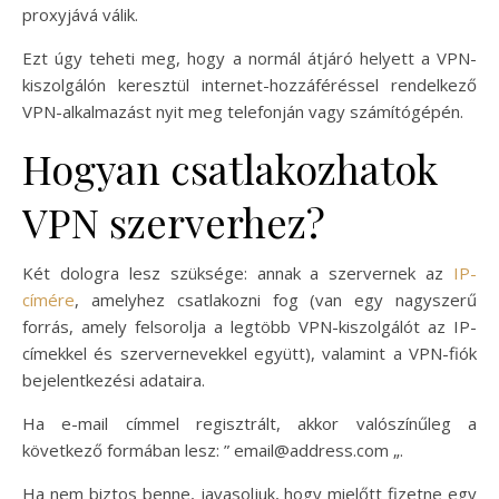
proxyjává válik.
Ezt úgy teheti meg, hogy a normál átjáró helyett a VPN-
kiszolgálón keresztül internet-hozzáféréssel rendelkező
VPN-alkalmazást nyit meg telefonján vagy számítógépén.
Hogyan csatlakozhatok
VPN szerverhez?
Két dologra lesz szüksége: annak a szervernek az
IP-
címére
, amelyhez csatlakozni fog (van egy nagyszerű
forrás, amely felsorolja a legtöbb VPN-kiszolgálót az IP-
címekkel és szervernevekkel együtt), valamint a VPN-fiók
bejelentkezési adataira.
Ha e-mail címmel regisztrált, akkor valószínűleg a
következő formában lesz: ”
email@address.com
„.
Ha nem biztos benne, javasoljuk, hogy mielőtt fizetne egy