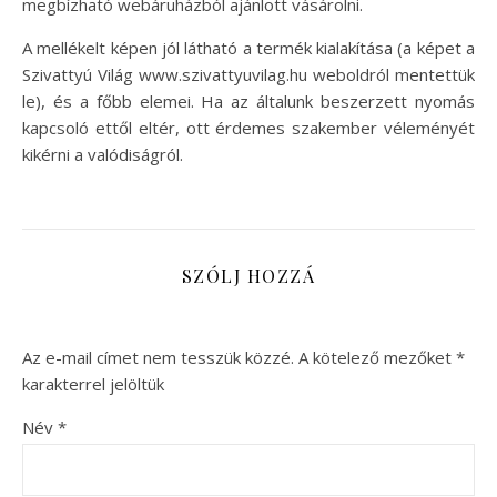
megbízható webáruházból ajánlott vásárolni.
A mellékelt képen jól látható a termék kialakítása (a képet a
Szivattyú Világ www.szivattyuvilag.hu weboldról mentettük
le), és a főbb elemei. Ha az általunk beszerzett nyomás
kapcsoló ettől eltér, ott érdemes szakember véleményét
kikérni a valódiságról.
SZÓLJ HOZZÁ
Az e-mail címet nem tesszük közzé.
A kötelező mezőket
*
karakterrel jelöltük
Név
*