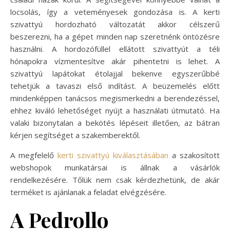
locsolás, így a veteményesek gondozása is. A kerti
szivattyú hordozható változatát akkor célszerű
beszerezni, ha a gépet minden nap szeretnénk öntözésre
használni. A hordozófüllel ellátott szivattyút a téli
hónapokra vízmentesítve akár pihentetni is lehet. A
szivattyú lapátokat étolajjal bekenve egyszerűbbé
tehetjük a tavaszi első indítást. A beüzemelés előtt
mindenképpen tanácsos megismerkedni a berendezéssel,
ehhez kiváló lehetőséget nyújt a használati útmutató. Ha
valaki bizonytalan a bekötés lépéseit illetően, az bátran
kérjen segítséget a szakemberektől.
A megfelelő
kerti szivattyú kiválasztásában
a szakosított
webshopok munkatársai is állnak a vásárlók
rendelkezésére. Tőlük nem csak kérdezhetünk, de akár
terméket is ajánlanak a feladat elvégzésére.
A Pedrollo