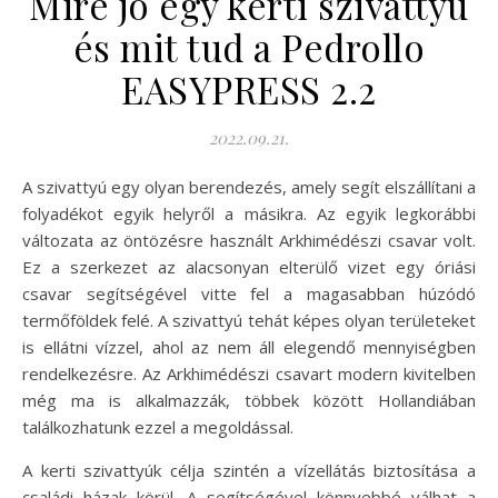
Mire jó egy kerti szivattyú
és mit tud a Pedrollo
EASYPRESS 2.2
2022.09.21.
A szivattyú egy olyan berendezés, amely segít elszállítani a
folyadékot egyik helyről a másikra. Az egyik legkorábbi
változata az öntözésre használt Arkhimédészi csavar volt.
Ez a szerkezet az alacsonyan elterülő vizet egy óriási
csavar segítségével vitte fel a magasabban húzódó
termőföldek felé. A szivattyú tehát képes olyan területeket
is ellátni vízzel, ahol az nem áll elegendő mennyiségben
rendelkezésre. Az Arkhimédészi csavart modern kivitelben
még ma is alkalmazzák, többek között Hollandiában
találkozhatunk ezzel a megoldással.
A kerti szivattyúk célja szintén a vízellátás biztosítása a
családi házak körül. A segítségével könnyebbé válhat a