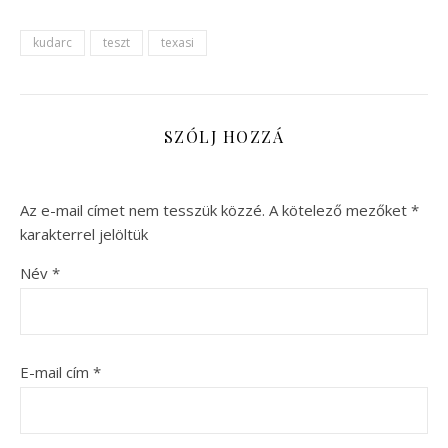
kudarc
teszt
texasi
SZÓLJ HOZZÁ
Az e-mail címet nem tesszük közzé.
A kötelező mezőket
*
karakterrel jelöltük
Név
*
E-mail cím
*