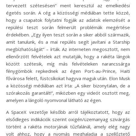
tervezett szétesésen” ment keresztül az emelkedési
égetés során. A cég a közösségi médiában tette közzé,
hogy a csapatok folytatni fogják az adatok elemzését a
repülési teszt során felmerült problémák megértése
érdekében. „Egy ilyen teszt során a siker abból származik,
amit tanulunk, és a mai repülés segít javítani a Starship
megbízhatóságát” – írták. Az interneten megosztott, nem
ellenőrzött felvételek azt mutatják, hogy a rakéta lángok
között szétesik, míg más felvételeken narancssárga
fénygömbök repkednek az égen Port-au-Prince, Haiti
fővárosa felett, füstcsíkokat hagyva maguk után. Elon Musk
a közösségi médiában azt írta: „A siker bizonytalan, de a
szórakozás garantált!”, miközben egy videót osztott meg,
amelyen a lángoló nyomvonal látható az égen.
A SpaceX vezetője később arról tájékoztatott, hogy az
elsődleges indikációk szerint oxigén/üzemanyag szivárgás
történt a rakéta motorjának tűzfalánál, amely elég nagy
volt ahhoz, hogy a nyomás meghaladja a szellőztető