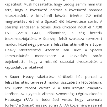
kapacitást. Musk hozzátette, hogy „eddig semmi nem utal
arra, hogy a következő indítást a következő hónapra
halasztanánk”. A kilövésről készült felvétel 7,2 millió
megtekintést ért el a SpaceX élő közvetítése során. A
Starship rendszer a texasi Boca Chicából indult el 17:38
EST (22:38 GMT) időpontban, a cég hetedik
tesztmissziójaként. A Starship felső szakasza tervezett
módon, közel négy perccel a felszállás után vált le a Super
Heavy rakétarészről. Azonban Dan Huot, a SpaceX
kommunikációs menedzsere a közvetítés során
bejelentette, hogy a misszió csapatai elvesztették a
kapcsolatot a rakétával.
A Super Heavy rakétarész körülbelül hét perccel a
felszállás után, tervezett módon visszatért a kilövőállásra,
ami újabb tapsot váltott ki a földi irányító csapatok
körében. Az Egyesült Államok Szövetségi Légiközlekedési
Hatósága (FAA) is tudomásul vette, hogy „anomalía
történt” a SpaceX misszió során. A FAA közleménye szerint