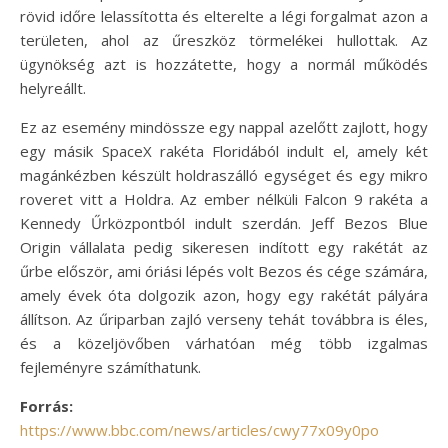
rövid időre lelassította és elterelte a légi forgalmat azon a
területen, ahol az űreszköz törmelékei hullottak. Az
ügynökség azt is hozzátette, hogy a normál működés
helyreállt.
Ez az esemény mindössze egy nappal azelőtt zajlott, hogy
egy másik SpaceX rakéta Floridából indult el, amely két
magánkézben készült holdraszálló egységet és egy mikro
roveret vitt a Holdra. Az ember nélküli Falcon 9 rakéta a
Kennedy Űrközpontból indult szerdán. Jeff Bezos Blue
Origin vállalata pedig sikeresen indított egy rakétát az
űrbe először, ami óriási lépés volt Bezos és cége számára,
amely évek óta dolgozik azon, hogy egy rakétát pályára
állítson. Az űriparban zajló verseny tehát továbbra is éles,
és a közeljövőben várhatóan még több izgalmas
fejleményre számíthatunk.
Forrás:
https://www.bbc.com/news/articles/cwy77x09y0po