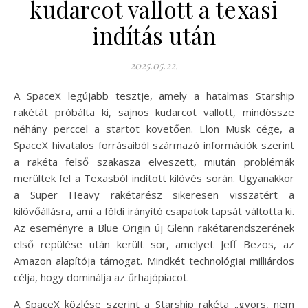
kudarcot vallott a texasi
indítás után
2025.05.22.
A SpaceX legújabb tesztje, amely a hatalmas Starship
rakétát próbálta ki, sajnos kudarcot vallott, mindössze
néhány perccel a startot követően. Elon Musk cége, a
SpaceX hivatalos forrásaiból származó információk szerint
a rakéta felső szakasza elveszett, miután problémák
merültek fel a Texasból indított kilövés során. Ugyanakkor
a Super Heavy rakétarész sikeresen visszatért a
kilövőállásra, ami a földi irányító csapatok tapsát váltotta ki.
Az eseményre a Blue Origin új Glenn rakétarendszerének
első repülése után került sor, amelyet Jeff Bezos, az
Amazon alapítója támogat. Mindkét technológiai milliárdos
célja, hogy dominálja az űrhajópiacot.
A SpaceX közlése szerint a Starship rakéta „gyors, nem