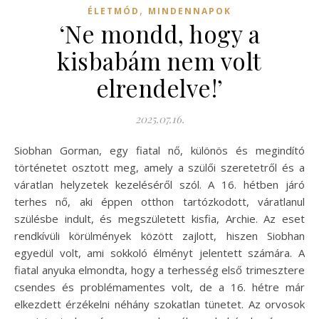
,
ÉLETMÓD
MINDENNAPOK
‘Ne mondd, hogy a
kisbabám nem volt
elrendelve!’
2025.07.16.
Siobhan Gorman, egy fiatal nő, különös és megindító
történetet osztott meg, amely a szülői szeretetről és a
váratlan helyzetek kezeléséről szól. A 16. hétben járó
terhes nő, aki éppen otthon tartózkodott, váratlanul
szülésbe indult, és megszületett kisfia, Archie. Az eset
rendkívüli körülmények között zajlott, hiszen Siobhan
egyedül volt, ami sokkoló élményt jelentett számára. A
fiatal anyuka elmondta, hogy a terhesség első trimesztere
csendes és problémamentes volt, de a 16. hétre már
elkezdett érzékelni néhány szokatlan tünetet. Az orvosok