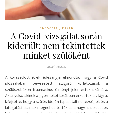
,
EGÉSZSÉG
HÍREK
A Covid-vizsgálat során
kiderült: nem tekintettek
minket szülőként
2025.06.08.
A koraszülött ikrek édesanyja elmondta, hogy a Covid
időszakában bevezetett szigorú korlátozások a
szülőszobákon traumatikus élményt jelentettek számára.
Az anyuka, akinek a gyermekei korábban érkeztek a világra,
kifejtette, hogy a szülés idején tapasztalt nehézségek és a
látogatási tilalmak megnehezítették az amúgy is stresszes