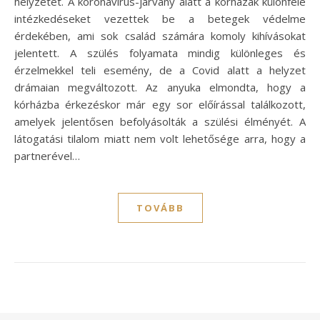
helyzetet. A koronavírus-járvány alatt a kórházak különféle
intézkedéseket vezettek be a betegek védelme
érdekében, ami sok család számára komoly kihívásokat
jelentett. A szülés folyamata mindig különleges és
érzelmekkel teli esemény, de a Covid alatt a helyzet
drámaian megváltozott. Az anyuka elmondta, hogy a
kórházba érkezéskor már egy sor előírással találkozott,
amelyek jelentősen befolyásolták a szülési élményét. A
látogatási tilalom miatt nem volt lehetősége arra, hogy a
partnerével…
TOVÁBB