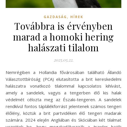
,
GAZDASÁG
HÍREK
Továbbra is érvényben
marad a homoki hering
halászati tilalom
2025.05.22.
Nemrégiben a Hollandia fővárosában található Állandó
Választottbíróság (PCA) elutasította a brit kereskedelmi
halászatra vonatkozó tilalommal kapcsolatos kihívást,
amely a sandelek, vagyis a tengerben élő kis halak
védelmét célozta meg az Északi-tengeren. A sandelek
rendkívül fontos táplálékforrást jelentenek számos tengeri
élőlény, köztük a brit partvidéken élő tengeri madarak
számára. 2024 elején Angliában és Skóciában két tilalmat
vezettek be, hogy megakadályozzák a trawler hajók