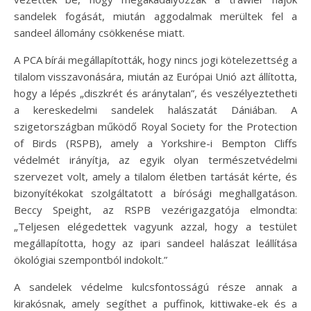
sandelek fogását, miután aggodalmak merültek fel a
sandeel állomány csökkenése miatt.
A PCA bírái megállapították, hogy nincs jogi kötelezettség a
tilalom visszavonására, miután az Európai Unió azt állította,
hogy a lépés „diszkrét és aránytalan”, és veszélyeztetheti
a kereskedelmi sandelek halászatát Dániában. A
szigetországban működő Royal Society for the Protection
of Birds (RSPB), amely a Yorkshire-i Bempton Cliffs
védelmét irányítja, az egyik olyan természetvédelmi
szervezet volt, amely a tilalom életben tartását kérte, és
bizonyítékokat szolgáltatott a bírósági meghallgatáson.
Beccy Speight, az RSPB vezérigazgatója elmondta:
„Teljesen elégedettek vagyunk azzal, hogy a testület
megállapította, hogy az ipari sandeel halászat leállítása
ökológiai szempontból indokolt.”
A sandelek védelme kulcsfontosságú része annak a
kirakósnak, amely segíthet a puffinok, kittiwake-ek és a