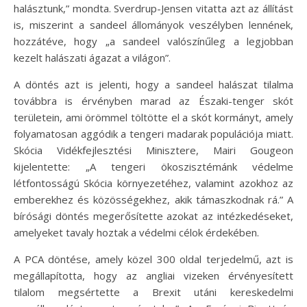
halásztunk,” mondta. Sverdrup-Jensen vitatta azt az állítást
is, miszerint a sandeel állományok veszélyben lennének,
hozzátéve, hogy „a sandeel valószínűleg a legjobban
kezelt halászati ágazat a világon”.
A döntés azt is jelenti, hogy a sandeel halászat tilalma
továbbra is érvényben marad az Északi-tenger skót
területein, ami örömmel töltötte el a skót kormányt, amely
folyamatosan aggódik a tengeri madarak populációja miatt.
Skócia Vidékfejlesztési Minisztere, Mairi Gougeon
kijelentette: „A tengeri ökoszisztémánk védelme
létfontosságú Skócia környezetéhez, valamint azokhoz az
emberekhez és közösségekhez, akik támaszkodnak rá.” A
bírósági döntés megerősítette azokat az intézkedéseket,
amelyeket tavaly hoztak a védelmi célok érdekében.
A PCA döntése, amely közel 300 oldal terjedelmű, azt is
megállapította, hogy az angliai vizeken érvényesített
tilalom megsértette a Brexit utáni kereskedelmi