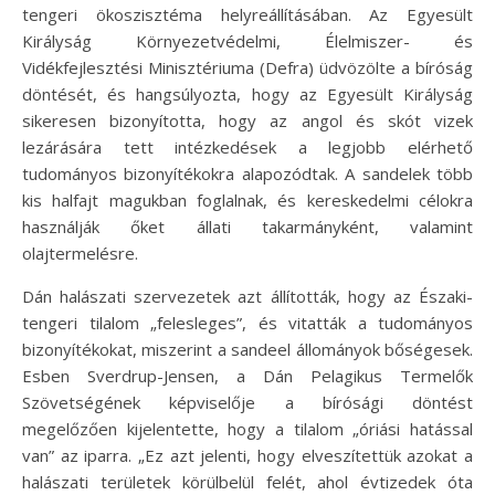
tengeri ökoszisztéma helyreállításában. Az Egyesült
Királyság Környezetvédelmi, Élelmiszer- és
Vidékfejlesztési Minisztériuma (Defra) üdvözölte a bíróság
döntését, és hangsúlyozta, hogy az Egyesült Királyság
sikeresen bizonyította, hogy az angol és skót vizek
lezárására tett intézkedések a legjobb elérhető
tudományos bizonyítékokra alapozódtak. A sandelek több
kis halfajt magukban foglalnak, és kereskedelmi célokra
használják őket állati takarmányként, valamint
olajtermelésre.
Dán halászati szervezetek azt állították, hogy az Északi-
tengeri tilalom „felesleges”, és vitatták a tudományos
bizonyítékokat, miszerint a sandeel állományok bőségesek.
Esben Sverdrup-Jensen, a Dán Pelagikus Termelők
Szövetségének képviselője a bírósági döntést
megelőzően kijelentette, hogy a tilalom „óriási hatással
van” az iparra. „Ez azt jelenti, hogy elveszítettük azokat a
halászati területek körülbelül felét, ahol évtizedek óta