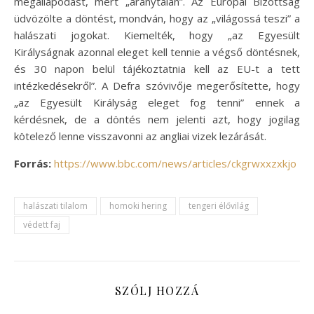
megállapodást, mert „aránytalan”. Az Európai Bizottság
üdvözölte a döntést, mondván, hogy az „világossá teszi” a
halászati jogokat. Kiemelték, hogy „az Egyesült
Királyságnak azonnal eleget kell tennie a végső döntésnek,
és 30 napon belül tájékoztatnia kell az EU-t a tett
intézkedésekről”. A Defra szóvivője megerősítette, hogy
„az Egyesült Királyság eleget fog tenni” ennek a
kérdésnek, de a döntés nem jelenti azt, hogy jogilag
kötelező lenne visszavonni az angliai vizek lezárását.
Forrás:
https://www.bbc.com/news/articles/ckgrwxxzxkjo
halászati tilalom
homoki hering
tengeri élővilág
védett faj
SZÓLJ HOZZÁ