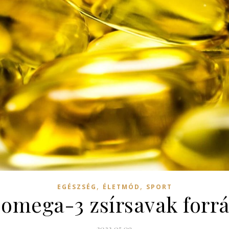
,
,
EGÉSZSÉG
ÉLETMÓD
SPORT
 omega-3 zsírsavak forrá
2022.05.09.