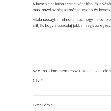
A lazacolajat külön termékként kínálják a v
más, mivel az olaj természetesebb és kevese
Általánosságban elmondható, hogy nincs jelen
állítják, hogy a lazacolaj jobban segít az eg
Az e-mail címet nem tesszük közzé.
A kötele
Név
*
E-mail cím
*