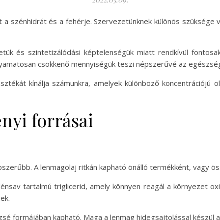
 a szénhidrát és a fehérje. Szervezetünknek különös szüksége v
tük és szintetizálódási képtelenségük miatt rendkívül fontosa
folyamatosan csökkenő mennyiségük teszi népszerűvé az egészség
ztékát kínálja számunkra, amelyek különböző koncentrációjú olaj
nyi forrásai
pszerűbb. A lenmagolaj ritkán kapható önálló termékként, vagy ö
énsav tartalmú triglicerid, amely könnyen reagál a környezet ox
nek.
zsé formájában kapható. Maga a lenmag hidegsajtolással készül an