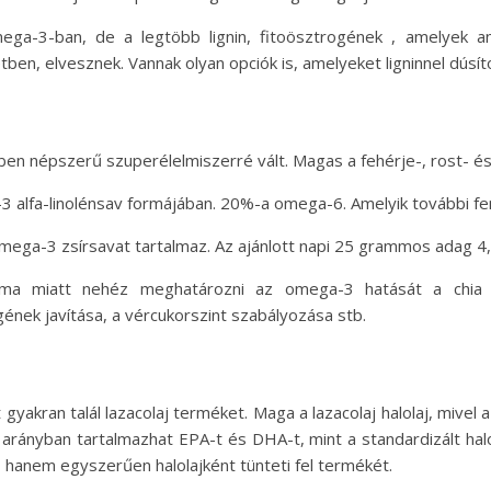
ga-3-ban, de a legtöbb lignin, fitoösztrogének , amelyek an
en, elvesznek. Vannak olyan opciók is, amelyeket ligninnel dúsít
edben népszerű szuperélelmiszerré vált. Magas a fehérje-, rost- é
 alfa-linolénsav formájában. 20%-a omega-6. Amelyik további fen
ega-3 zsírsavat tartalmaz. Az ajánlott napi 25 grammos adag 
lma miatt nehéz meghatározni az omega-3 hatását a chia m
ének javítása, a vércukorszint szabályozása stb.
tt gyakran talál lazacolaj terméket. Maga a lazacolaj halolaj, miv
n arányban tartalmazhat EPA-t és DHA-t, mint a standardizált ha
, hanem egyszerűen halolajként tünteti fel termékét.