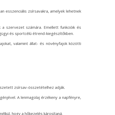
an esszenciális zsírsavakra, amelyek lehetnek
k a szervezet számára. Emellett funkcióik és
ügyi és sportcélú étrend-kiegészítőkben.
okat, valamint állat- és növényfajok közötti
sszetett zsírsav-összetételhez adják.
igénjével. A lenmagolaj érzékeny a napfényre,
élkül, hogy a hőkezelés károsítaná.