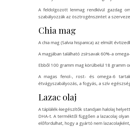
A feldolgozott lenmag rendkívül gazdag ome
szabályozzák az ösztrogénszintet a szervezetb
Chia mag
A chia mag (Salvia hispanica) az elmúlt évtiz
A magjában található zsírsavak 60%-a omega-3
Ebből 100 gramm mag körülbelül 18 gramm om
A magas fenol-, rost- és omega-6 tarta
étvágyszabályozás, a fogyás, a szív egészség
Lazac olaj
A táplálék-kiegészítők standjain halolaj helye
DHA-t. A terméktől függően a lazacolaj olya
előfordulhat, hogy a gyártó nem lazacolajként