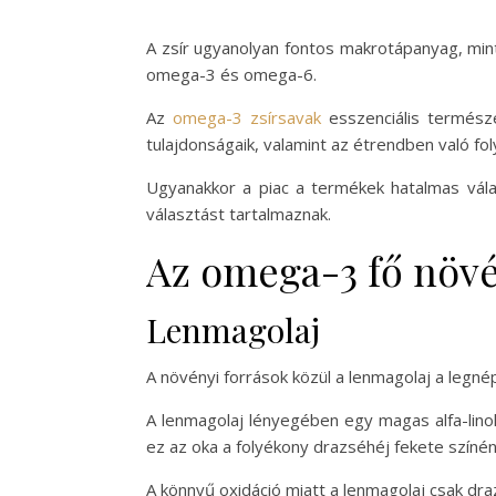
A zsír ugyanolyan fontos makrotápanyag, mint
omega-3 és omega-6.
Az
omega-3 zsírsavak
esszenciális természe
tulajdonságaik, valamint az étrendben való 
Ugyanakkor a piac a termékek hatalmas válas
választást tartalmaznak.
Az omega-3 fő növé
Lenmagolaj
A növényi források közül a lenmagolaj a legné
A lenmagolaj lényegében egy magas alfa-linol
ez az oka a folyékony drazséhéj fekete színé
A könnyű oxidáció miatt a lenmagolaj csak dra