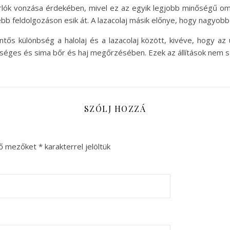
ásárlók vonzása érdekében, mivel ez az egyik legjobb minőségű
bb feldolgozáson esik át. A lazacolaj másik előnye, hogy nagyo
tős különbség a halolaj és a lazacolaj között, kivéve, hogy az
észséges és sima bőr és haj megőrzésében. Ezek az állítások nem sz
SZÓLJ HOZZÁ
ző mezőket
*
karakterrel jelöltük