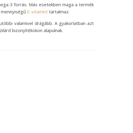
 omega-3 forrás. Más esetekben maga a termék
bb mennyiségű
E-vitamint
tartalmaz.
 utóbbi valamivel drágább. A gyakorlatban azt
ilárd bizonyítékokon alapulnak.