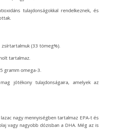
tioxidáns tulajdonságokkal rendelkeznek, és
ottak.
s zsírtartalmuk (33 tömeg%).
olt tartalmaz.
4,5 gramm omega-3.
ag jótékony tulajdonságaira, amelyek az
el a lazac nagy mennyiségben tartalmaz EPA-t és
lolaj vagy nagyobb dózisban a DHA. Még az is