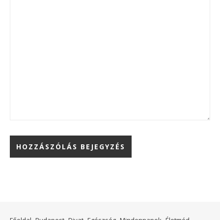
Főoldal
Budapest
Divat
Egészség
Mindennapok
Életmód