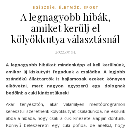
,
,
EGÉSZSÉG
ÉLETMÓD
SPORT
A legnagyobb hibák,
amiket kerülj el
kölyökkutya választásnál
2022.05.05.
A legnagyobb hibákat mindenképp el kell kerülnünk,
amikor új kiskutyát fogadunk a családba. A legjobb
szándékú állattartók is hajlamosak ezeket könnyen
elkövetni, mert nagyon egyszerű egy dolognak
bedőlni: a cuki kinézetüknek!
Akár tenyésztőn, akár valamilyen mentőprogramon
keresztül szeretnénk kölyökkutyát családunkba, ne essünk
abba a hibába, hogy csak a cuki kinézete alapján döntünk.
Könnyű beleszeretni egy cuki pofiba, de anélkül, hogy