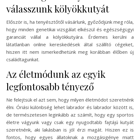
válasszunk kölyökkutyát
Először is, ha tenyésztőtől vásárlunk, győződjünk meg róla,
hogy minden genetikai vizsgálat elkészül és egészségügyi
garanciát vállal a kölyökkutyára. Érdemes kerülni a
látatlanban online kereskedések által szállító cégeket,
hiszen itt nem ismerkedhetünk meg korábban élőben új
családtagunkat.
Az életmódunk az egyik
legfontosabb tényező
Ne felejtsük el azt sem, hogy milyen életmódot szeretnénk
élni. Óriási különbség lehet labrador és labrador között is,
de természetesen leginkább az számít, hogy egy sportos
életre vágyunk vagy csak egy nyugodtabb fajtájú kutyát
szeretnénk, aki lakásban is jól érzi magát. Hiszen ez is
fontos, hogy egyes állatoknak a mozgásigénye miatt