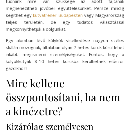
tudnánk mire van szüksége az adott fajtának
megnehezítheti jövőbeli együttélésünket. Persze mindig
segíthet egy
kutyatréner Budapesten
vagy Magyarország
teljes területén, de egy tudatos választással
megkönnyíthetjük a dolgunkat.
Egy alomban lévő kölykök viselkedése nagyon széles
skálán mozognak, általában olyan 7 hetes koruk körül lehet
inkább megismerni személyiségüket. Fontos, hogy a
kölyökkutyák 8-10 hetes korukba kerülhetnek először
gazdikhoz!
Mire kellene
összpontosítani, ha nem
a kinézetre?
Kizárólag személyesen