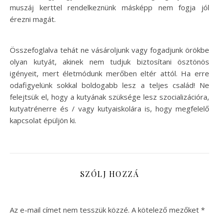
muszáj kerttel rendelkeznünk másképp nem fogja jól
érezni magát.
Összefoglalva tehát ne vásároljunk vagy fogadjunk örökbe
olyan kutyát, akinek nem tudjuk biztosítani ösztönös
igényeit, mert életmódunk merőben eltér attól. Ha erre
odafigyelünk sokkal boldogabb lesz a teljes család! Ne
felejtsük el, hogy a kutyának szüksége lesz szocializációra,
kutyatrénerre és / vagy kutyaiskolára is, hogy megfelelő
kapcsolat épüljön ki.
SZÓLJ HOZZÁ
Az e-mail címet nem tesszük közzé.
A kötelező mezőket
*