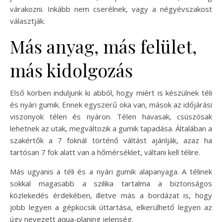
várakozni. Inkább nem cserélnek, vagy a négyévszakost
választják.
Más anyag, más felület,
más kidolgozás
Első körben induljunk ki abból, hogy miért is készülnek téli
és nyári gumik. Ennek egyszerű oka van, mások az időjárási
viszonyok télen és nyáron. Télen havasak, csúszósak
lehetnek az utak, megváltozik a gumik tapadása. Általában a
szakértők a 7 foknál történő váltást ajánlják, azaz ha
tartósan 7 fok alatt van a hőmérséklet, váltani kell télire.
Más ugyanis a téli és a nyári gumik alapanyaga. A télinek
sokkal magasabb a szilika tartalma a biztonságos
közlekedés érdekében, illetve más a bordázat is, hogy
jobb legyen a gépkocsik úttartása, elkerülhető legyen az
úgy nevezett aqua-planing jelenség.