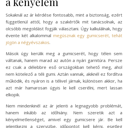
a kényelem
Sokaknál az ár kérdése fontosabb, mint a biztonság, ezért
függetlenül attól, hogy a szakértők mit tanácsolnak, az
olcsóbb megoldást fogják választani. Úgy kalkulálnak, hogy
évente két alkalommal
megúsznak egy gumicserét, tehát
jöjjön a négyévszakos
.
Mások úgy kerülik meg a gumicserét, hogy télen sem
váltanak, hanem marad az autón a nyári garnitúra. Persze
ez csak a délebbre eső országokban tehető meg, ahol
nem kötelező a téli gumi. Aztán vannak, akiknél ez fordítva
működik, és nyáron is a télivel járnak, különösen akkor, ha
azt már hamarosan úgyis le kell cserélni, mert lassan
elkopik.
Nem mindenkinél az ár jelenti a legnagyobb problémát,
hanem inkább az időhiány. Nem szeretik azt a
kényelmetlenséget, amivel egy gumicsere jár. Be kell
jelentkezni a szervizbe, időpontot kell kérni, esetleg