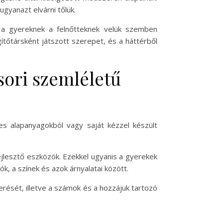
gyanazt elvárni tőlük.
l a gyereknek a felnőtteknek velük szemben
ítőtársként játszott szerepet, és a háttérből
ori szemléletű
es alapanyagokból vagy saját kézzel készült
fejlesztő eszközök. Ezekkel ugyanis a gyerekek
k, a színek és azok árnyalatai között.
rését, illetve a számok és a hozzájuk tartozó