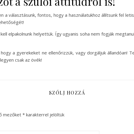
ót a szülői attitűdről is!
n a választásunk, fontos, hogy a használatukhoz állítsunk fel leti
lehetőségét!
kell elpakolnunk helyettük. Így ugyanis soha nem fogják megtanulni
, hogy a gyerekeket ne ellenőrizzük, vagy dorgáljuk állandóan! 
 legyen csak az övék!
SZÓLJ HOZZÁ
ző mezőket
*
karakterrel jelöltük