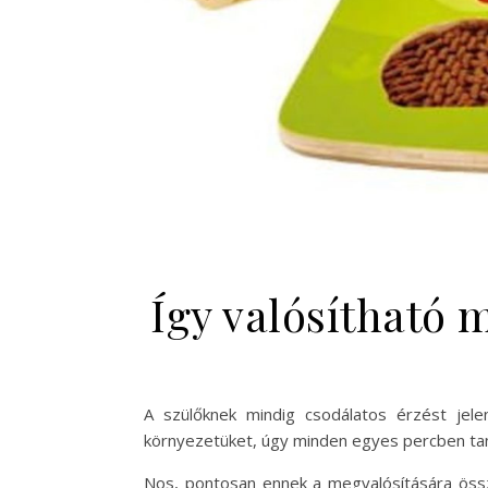
Így valósítható
A szülőknek mindig csodálatos érzést jele
környezetüket, úgy minden egyes percben tan
Nos, pontosan ennek a megvalósítására öss