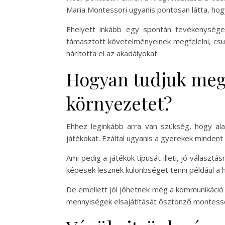
Maria Montessori ugyanis pontosan látta, hogy
Ehelyett inkább egy spontán tevékenységet
támasztott követelményeinek megfelelni, csup
hárította el az akadályokat.
Hogyan tudjuk meg
környezetet?
Ehhez leginkább arra van szükség, hogy ala
játékokat. Ezáltal ugyanis a gyerekek mindent
Ami pedig a játékok típusát illeti, jó válasz
képesek lesznek különbséget tenni például a ha
De emellett jól jöhetnek még a kommunikáció 
mennyiségek elsajátítását ösztönző montessor