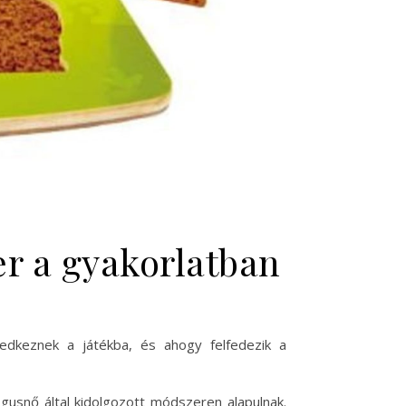
r a gyakorlatban
ledkeznek a játékba, és ahogy felfedezik a
usnő által kidolgozott módszeren alapulnak.