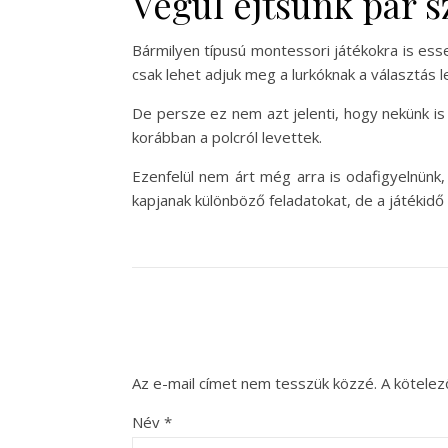
Végül ejtsünk pár sz
Bármilyen típusú montessori játékokra is esse
csak lehet adjuk meg a lurkóknak a választás 
De persze ez nem azt jelenti, hogy nekünk is 
korábban a polcról levettek.
Ezenfelül nem árt még arra is odafigyelnünk
kapjanak különböző feladatokat, de a játékidő
Az e-mail címet nem tesszük közzé.
A kötele
Név
*