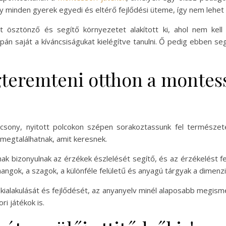
 minden gyerek egyedi és eltérő fejlődési üteme, így nem lehet u
 ösztönző és segítő környezetet alakított ki, ahol nem kel
án saját a kíváncsiságukat kielégítve tanulni. Ő pedig ebben seg
teremteni otthon a montess
csony, nyitott polcokon szépen sorakoztassunk fel természet
 megtalálhatnak, amit keresnek.
tásnak bizonyulnak az érzékek észlelését segítő, és az érzékelést 
ngok, a szagok, a különféle felületű és anyagú tárgyak a dimenzió
kialakulását és fejlődését, az anyanyelv minél alaposabb megisme
i játékok is.