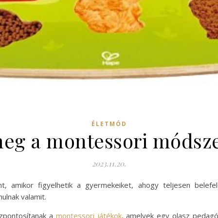
ÉLETMÓD
 meg a montessori módsze
2023.11.20.
nt, amikor figyelhetik a gyermekeiket, ahogy teljesen belefe
ulnak valamit.
zpontosítanak a
montessori játékok
, amelyek egy olasz pedagóg